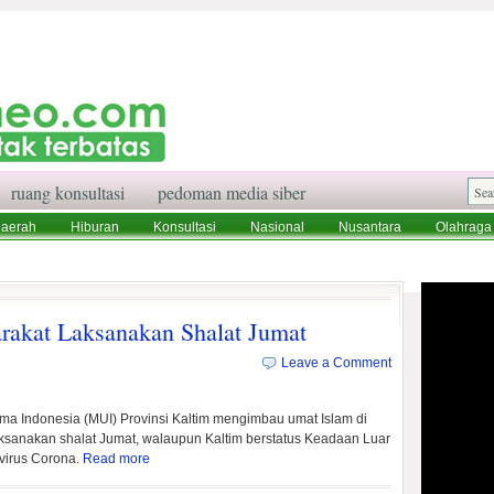
ruang konsultasi
pedoman media siber
aerah
Hiburan
Konsultasi
Nasional
Nusantara
Olahraga
aksi
Ruang Konsultasi
Tentang Kami
akat Laksanakan Shalat Jumat
Leave a Comment
ma Indonesia (MUI) Provinsi Kaltim mengimbau umat Islam di
aksanakan shalat Jumat, walaupun Kaltim berstatus Keadaan Luar
f virus Corona.
Read more