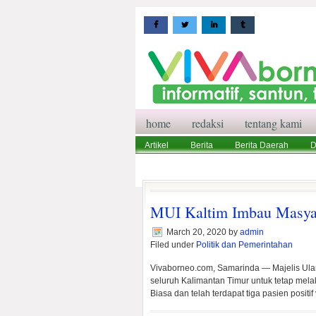
home
redaksi
tentang kami
Artikel
Berita
Berita Daerah
D
Wisata
Pedoman Media Siber
Red
MUI Kaltim Imbau Masyar
March 20, 2020
by
admin
Filed under
Politik dan Pemerintahan
Vivaborneo.com, Samarinda — Majelis Ula
seluruh Kalimantan Timur untuk tetap mel
Biasa dan telah terdapat tiga pasien positi