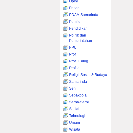
Opini
Paser
PDAM Samarinda
Pemilu
Pendidikan
Politik dan
Pemerintahan
PPU
Profil
Profil Calog
Profile
Religi, Sosial & Budaya
Samarinda
Seni
Sepakbola
Serba-Serbi
Sosial
Tehnologi
Umum
Wisata