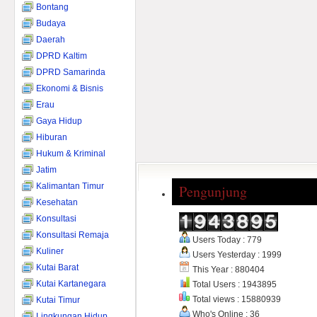
Bontang
Budaya
Daerah
DPRD Kaltim
DPRD Samarinda
Ekonomi & Bisnis
Erau
Gaya Hidup
Hiburan
Hukum & Kriminal
Jatim
Kalimantan Timur
Pengunjung
Kesehatan
Konsultasi
Konsultasi Remaja
Users Today : 779
Kuliner
Users Yesterday : 1999
Kutai Barat
This Year : 880404
Kutai Kartanegara
Total Users : 1943895
Total views : 15880939
Kutai Timur
Who's Online : 36
Lingkungan Hidup