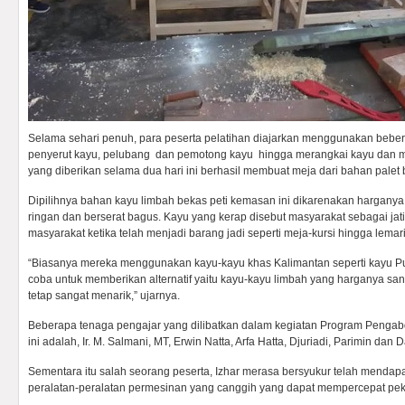
Selama sehari penuh, para peserta pelatihan diajarkan menggunakan bebe
penyerut kayu, pelubang dan pemotong kayu hingga merangkai kayu dan me
yang diberikan selama dua hari ini berhasil membuat meja dari bahan palet
Dipilihnya bahan kayu limbah bekas peti kemasan ini dikarenakan harganya 
ringan dan berserat bagus. Kayu yang kerap disebut masyarakat sebagai jati
masyarakat ketika telah menjadi barang jadi seperti meja-kursi hingga lema
“Biasanya mereka menggunakan kayu-kayu khas Kalimantan seperti kayu Pu
coba untuk memberikan alternatif yaitu kayu-kayu limbah yang harganya san
tetap sangat menarik,” ujarnya.
Beberapa tenaga pengajar yang dilibatkan dalam kegiatan Program Penga
ini adalah, Ir. M. Salmani, MT, Erwin Natta, Arfa Hatta, Djuriadi, Parimin dan 
Sementara itu salah seorang peserta, Izhar merasa bersyukur telah menda
peralatan-peralatan permesinan yang canggih yang dapat mempercepat pek