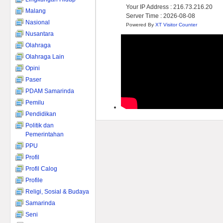
Your IP Address : 216.73.216.20
Malang
Server Time : 2026-08-08
Nasional
Powered By
XT Visitor Counter
Nusantara
Olahraga
Olahraga Lain
Opini
Paser
PDAM Samarinda
Pemilu
Pendidikan
Politik dan
Pemerintahan
PPU
Profil
Profil Calog
Profile
Religi, Sosial & Budaya
Samarinda
Seni