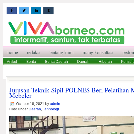
home
redaksi
tentang kami
ruang konsultasi
pedom
Artikel
Berita
Berita Daerah
Daerah
Hiburan
Konsult
Wisata
Pedoman Media Siber
Redaksi
Ruang Konsultasi
Jurusan Teknik Sipil POLNES Beri Pelatihan 
Mebeler
October 18, 2021
by
admin
Filed under
Daerah
,
Tehnologi