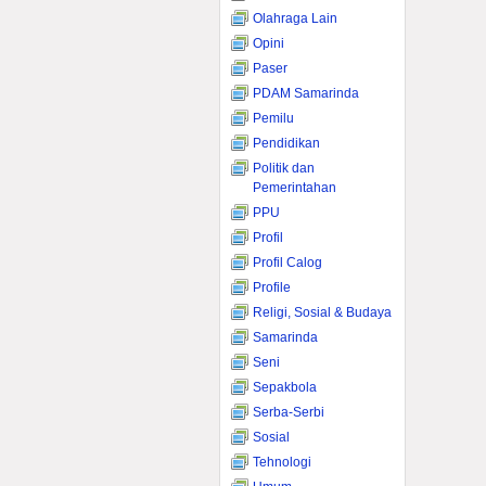
Olahraga Lain
Opini
Paser
PDAM Samarinda
Pemilu
Pendidikan
Politik dan
Pemerintahan
PPU
Profil
Profil Calog
Profile
Religi, Sosial & Budaya
Samarinda
Seni
Sepakbola
Serba-Serbi
Sosial
Tehnologi