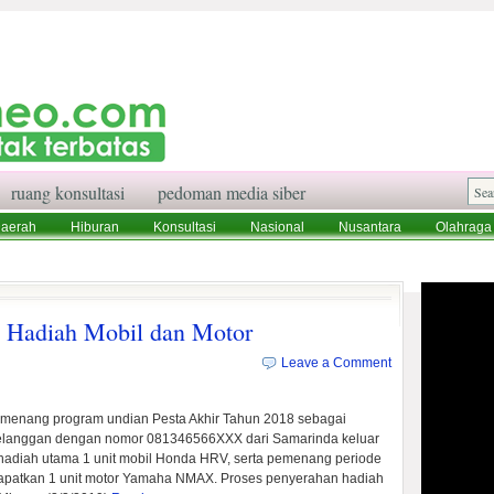
ruang konsultasi
pedoman media siber
aerah
Hiburan
Konsultasi
Nasional
Nusantara
Olahraga
aksi
Ruang Konsultasi
Tentang Kami
h Hadiah Mobil dan Motor
Leave a Comment
enang program undian Pesta Akhir Tahun 2018 sebagai
 Pelanggan dengan nomor 081346566XXX dari Samarinda keluar
adiah utama 1 unit mobil Honda HRV, serta pemenang periode
patkan 1 unit motor Yamaha NMAX. Proses penyerahan hadiah