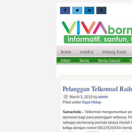
home
redaksi
tentang kami
Artikel
Berita
Berita Daerah
D
Wisata
Pedoman Media Siber
Red
Pelanggan Telkomsel Rai
March 3, 2019
by
admin
Filed under
Gaya Hidup
Samarinda –
Telkomsel mengumumkan pem
apresiasi bagi para pelanggan setianya.
sebagai pemenang periode kedua meraih h
ketiga dengan nomor 08115520XXX menda