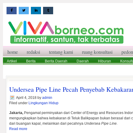
home
redaksi
tentang kami
ruang konsultasi
pedom
Artikel
Berita
Berita Daerah
Daerah
Hiburan
Konsult
Wisata
Pedoman Media Siber
Redaksi
Ruang Konsultasi
Undersea Pipe Line Pecah Penyebab Kebakara
April 4, 2018
by
admin
Filed under
Lingkungan Hidup
Jakarta,
Pengamat perminyakan dari Center of Energy and Resources Indon
mengungkapkan bahwa kebakaran di Teluk Balikpapan bukan berasal dari 
dari buangan kapal, melainkan dari pecahnya
Undersea Pipe Line.
Read more