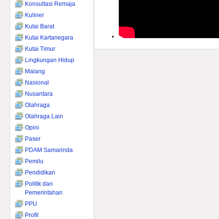
Konsultasi Remaja
Kuliner
Kutai Barat
Kutai Kartanegara
Kutai Timur
Lingkungan Hidup
Malang
Nasional
Nusantara
Olahraga
Olahraga Lain
Opini
Paser
PDAM Samarinda
Pemilu
Pendidikan
Politik dan
Pemerintahan
PPU
Profil