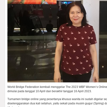
World Bridge Federation kembali menggelar The 2023 WBF Women’s Online 
dimulai pada tanggal 10 April dan berakhir tanggal 16 April 2023.
Turnamen bridge online yang pesertanya khusus wanita ini sudah digelar s
diselenggarakan dua kali setahun, yaitu sekali pada musim gugur (Spring) d