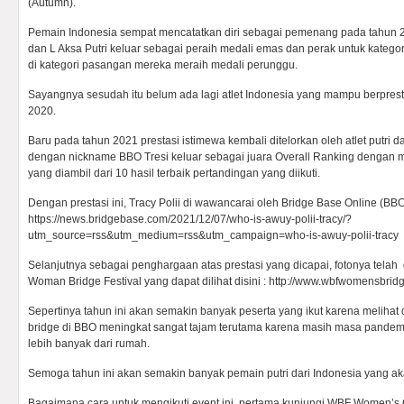
(Autumn).
Pemain Indonesia sempat mencatatkan diri sebagai pemenang pada tahun 
dan L Aksa Putri keluar sebagai peraih medali emas dan perak untuk kateg
di kategori pasangan mereka meraih medali perunggu.
Sayangnya sesudah itu belum ada lagi atlet Indonesia yang mampu berpresta
2020.
Baru pada tahun 2021 prestasi istimewa kembali ditelorkan oleh atlet putri da
dengan nickname BBO Tresi keluar sebagai juara Overall Ranking dengan m
yang diambil dari 10 hasil terbaik pertandingan yang diikuti.
Dengan prestasi ini, Tracy Polii di wawancarai oleh Bridge Base Online (BBO) 
https://news.bridgebase.com/2021/12/07/who-is-awuy-polii-tracy/?
utm_source=rss&utm_medium=rss&utm_campaign=who-is-awuy-polii-tracy
Selanjutnya sebagai penghargaan atas prestasi yang dicapai, fotonya telah
Woman Bridge Festival yang dapat dilihat disini : http://www.wbfwomensbridg
Sepertinya tahun ini akan semakin banyak peserta yang ikut karena meliha
bridge di BBO meningkat sangat tajam terutama karena masih masa pandemic
lebih banyak dari rumah.
Semoga tahun ini akan semakin banyak pemain putri dari Indonesia yang akan
Bagaimana cara untuk mengikuti event ini, pertama kunjungi WBF Women’s 