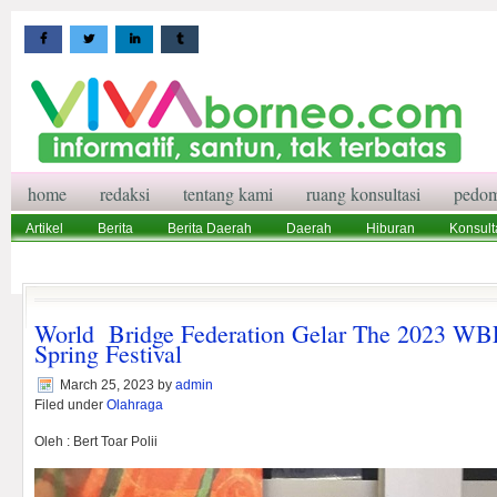
home
redaksi
tentang kami
ruang konsultasi
pedom
Artikel
Berita
Berita Daerah
Daerah
Hiburan
Konsult
Wisata
Pedoman Media Siber
Redaksi
Ruang Konsultasi
World Bridge Federation Gelar The 2023 WB
Spring Festival
March 25, 2023
by
admin
Filed under
Olahraga
Oleh : Bert Toar Polii