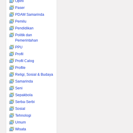
Opini
Paser
PDAM Samarinda
Pemilu
Pendidikan
Politik dan
Pemerintahan
PPU
Profil
Profil Calog
Profile
Religi, Sosial & Budaya
Samarinda
Seni
Sepakbola
Serba-Serbi
Sosial
Tehnologi
Umum
Wisata