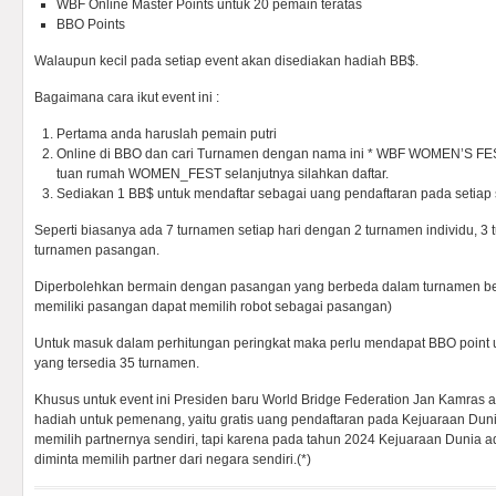
WBF Online Master Points untuk 20 pemain teratas
BBO Points
Walaupun kecil pada setiap event akan disediakan hadiah BB$.
Bagaimana cara ikut event ini :
Pertama anda haruslah pemain putri
Online di BBO dan cari Turnamen dengan nama ini * WBF WOMEN’S FES
tuan rumah WOMEN_FEST selanjutnya silahkan daftar.
Sediakan 1 BB$ untuk mendaftar sebagai uang pendaftaran pada setiap 
Seperti biasanya ada 7 turnamen setiap hari dengan 2 turnamen individu, 3 
turnamen pasangan.
Diperbolehkan bermain dengan pasangan yang berbeda dalam turnamen be
memiliki pasangan dapat memilih robot sebagai pasangan)
Untuk masuk dalam perhitungan peringkat maka perlu mendapat BBO point u
yang tersedia 35 turnamen.
Khusus untuk event ini Presiden baru World Bridge Federation Jan Kamra
hadiah untuk pemenang, yaitu gratis uang pendaftaran pada Kejuaraan Dun
memilih partnernya sendiri, tapi karena pada tahun 2024 Kejuaraan Dunia 
diminta memilih partner dari negara sendiri.(*)