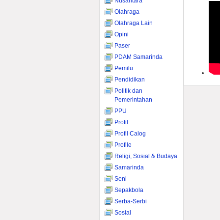
Nusantara
Olahraga
Olahraga Lain
Opini
Paser
PDAM Samarinda
Pemilu
Pendidikan
Politik dan
Pemerintahan
PPU
Profil
Profil Calog
Profile
Religi, Sosial & Budaya
Samarinda
Seni
Sepakbola
Serba-Serbi
Sosial