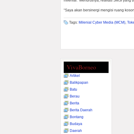
milenial. Menurutnya, realitas SMSI yang
“Saya akan bersinergi mengisi ruang koson
Tags:
Milenial Cyber Media (MCM)
,
Tok
VivaBorneo
Artikel
Balikpapan
Batu
Berau
Berita
Berita Daerah
Bontang
Budaya
Daerah