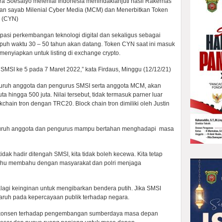
ira Soesatyo melenial Indonesia menindaklanjuti hasil Rakernas
 sayab Milenial Cyber Media (MCM) dan Menerbitkan Token
k (CYN)
asi perkembangan teknologi digital dan sekaligus sebagai
puh waktu 30 – 50 tahun akan datang. Token CYN saat ini masuk
menyiapkan untuk listing di exchange crypto.
MSI ke 5 pada 7 Maret 2022,” kata Firdaus, Minggu (12/12/21)
luruh anggota dan pengurus SMSI serta anggota MCM, akan
hingga 500 juta. Nilai tersebut, tidak termasuk parner luar
kchain tron dengan TRC20. Block chain tron dimiliki oleh Justin
seluruh anggota dan pengurus mampu bertahan menghadapi masa
idak hadir ditengah SMSI, kita tidak boleh kecewa. Kita tetap
ahu membahu dengan masyarakat dan polri menjaga
alagi keinginan untuk mengibarkan bendera putih. Jika SMSI
aruh pada kepercayaan publik terhadap negara.
ng konsen terhadap pengembangan sumberdaya masa depan