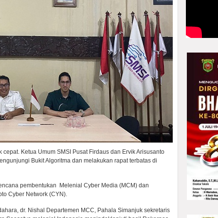
k cepat. Ketua Umum SMSI Pusat Firdaus dan Ervik Arisusanto
unjungi Bukit Algoritma dan melakukan rapat terbatas di
it rencana pembentukan Melenial Cyber Media (MCM) dan
pto Cyber Network (CYN).
ahara, dr. Nishal Departemen MCC, Pahala Simanjuk sekretaris