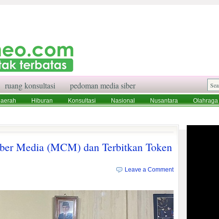
ruang konsultasi
pedoman media siber
aerah
Hiburan
Konsultasi
Nasional
Nusantara
Olahraga
aksi
Ruang Konsultasi
Tentang Kami
ber Media (MCM) dan Terbitkan Token
Leave a Comment