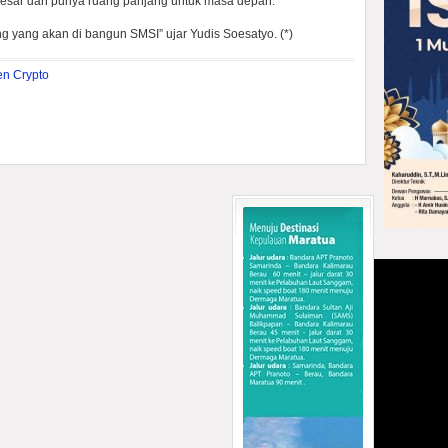
 besar dan punya ruang panjang untuk masa depan.
g yang akan di bangun SMSI” ujar Yudis Soesatyo. (*)
en Crypto