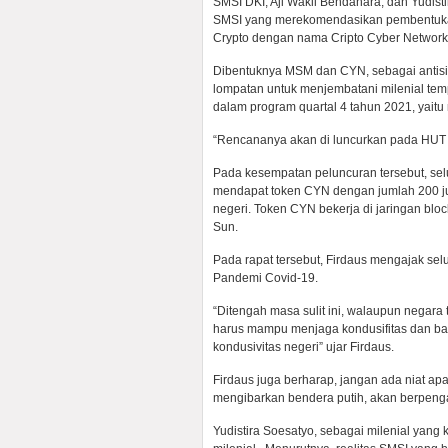
SMSI DKI, Aji Wakil Bendahara, dan Yudist
SMSI yang merekomendasikan pembentukan
Crypto dengan nama Cripto Cyber Networ
Dibentuknya MSM dan CYN, sebagai antisip
lompatan untuk menjembatani milenial tem
dalam program quartal 4 tahun 2021, yaitu 
“Rencananya akan di luncurkan pada HUT S
Pada kesempatan peluncuran tersebut, se
mendapat token CYN dengan jumlah 200 juta 
negeri. Token CYN bekerja di jaringan bloc
Sun.
Pada rapat tersebut, Firdaus mengajak 
Pandemi Covid-19.
“Ditengah masa sulit ini, walaupun negara t
harus mampu menjaga kondusifitas dan b
kondusivitas negeri” ujar Firdaus.
Firdaus juga berharap, jangan ada niat ap
mengibarkan bendera putih, akan berpeng
Yudistira Soesatyo, sebagai milenial ya