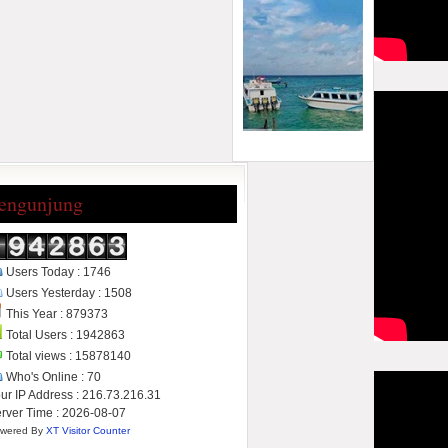
engunjung
Users Today : 1746
Users Yesterday : 1508
This Year : 879373
Total Users : 1942863
Total views : 15878140
Who's Online : 70
ur IP Address : 216.73.216.31
rver Time : 2026-08-07
wered By
XT Visitor Counter