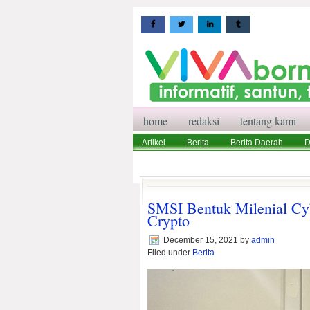
home
redaksi
tentang kami
Artikel
Berita
Berita Daerah
D
Wisata
Pedoman Media Siber
Red
SMSI Bentuk Milenial Cy
Crypto
December 15, 2021
by
admin
Filed under
Berita