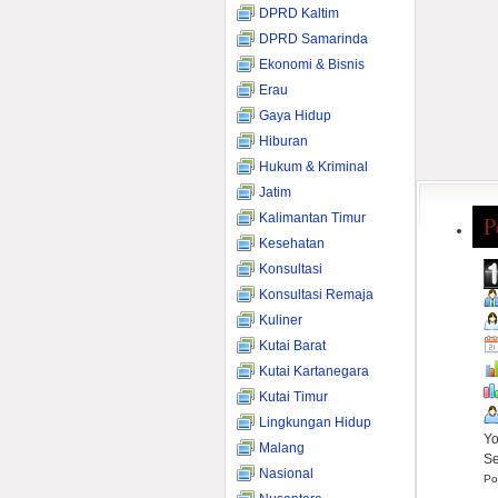
DPRD Kaltim
DPRD Samarinda
Ekonomi & Bisnis
Erau
Gaya Hidup
Hiburan
Hukum & Kriminal
Jatim
Kalimantan Timur
P
Kesehatan
Konsultasi
Konsultasi Remaja
Kuliner
Kutai Barat
Kutai Kartanegara
Kutai Timur
Lingkungan Hidup
Yo
Malang
Se
Nasional
Po