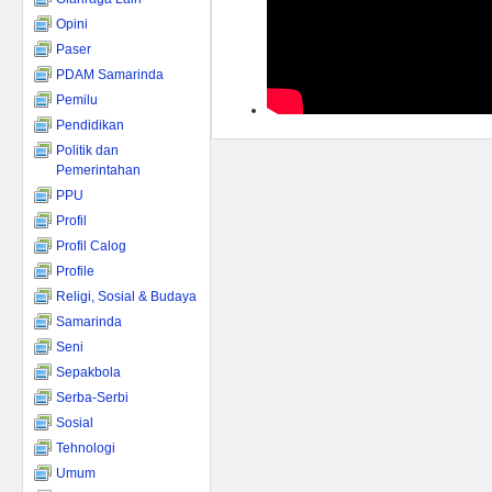
Opini
Paser
PDAM Samarinda
Pemilu
Pendidikan
Politik dan
Pemerintahan
PPU
Profil
Profil Calog
Profile
Religi, Sosial & Budaya
Samarinda
Seni
Sepakbola
Serba-Serbi
Sosial
Tehnologi
Umum