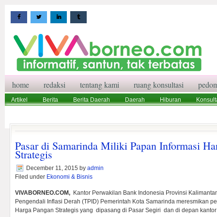
home
redaksi
tentang kami
ruang konsultasi
pedom
Artikel
Berita
Berita Daerah
Daerah
Hiburan
Konsult
Wisata
Pedoman Media Siber
Redaksi
Ruang Konsultasi
Pasar di Samarinda Miliki Papan Informasi H
Strategis
December 11, 2015
by
admin
Filed under
Ekonomi & Bisnis
VIVABORNEO.COM,
Kantor Perwakilan Bank Indonesia Provinsi Kalimanta
Pengendali Inflasi Derah (TPID) Pemerintah Kota Samarinda meresmikan p
Harga Pangan Strategis yang dipasang di Pasar Segiri dan di depan kantor