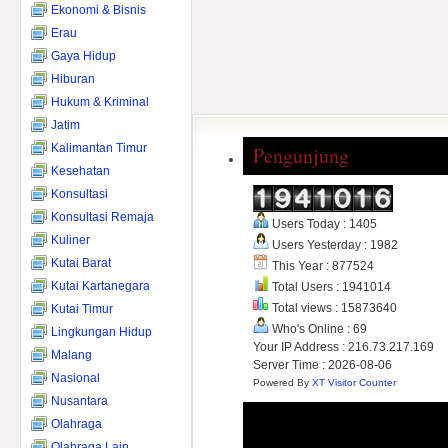
Ekonomi & Bisnis
Erau
Gaya Hidup
Hiburan
Hukum & Kriminal
Jatim
Kalimantan Timur
Pengunjung
Kesehatan
Konsultasi
Konsultasi Remaja
Users Today : 1405
Kuliner
Users Yesterday : 1982
Kutai Barat
This Year : 877524
Kutai Kartanegara
Total Users : 1941014
Total views : 15873640
Kutai Timur
Who's Online : 69
Lingkungan Hidup
Your IP Address : 216.73.217.169
Malang
Server Time : 2026-08-06
Nasional
Powered By
XT Visitor Counter
Nusantara
Olahraga
Olahraga Lain