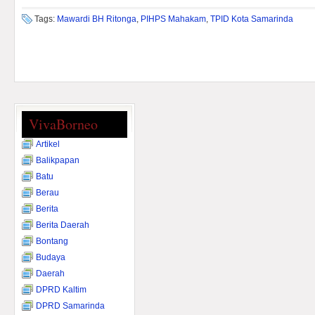
Tags:
Mawardi BH Ritonga
,
PIHPS Mahakam
,
TPID Kota Samarinda
VivaBorneo
Artikel
Balikpapan
Batu
Berau
Berita
Berita Daerah
Bontang
Budaya
Daerah
DPRD Kaltim
DPRD Samarinda