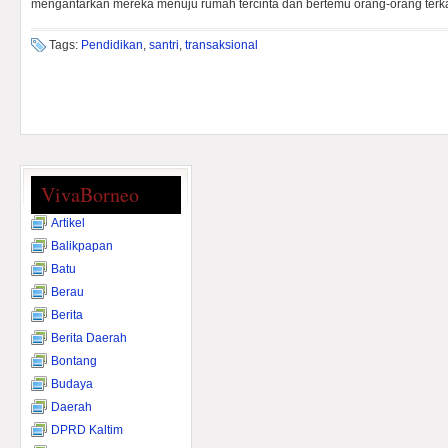
mengantarkan mereka menuju rumah tercinta dan bertemu orang-orang terk
Tags:
Pendidikan
,
santri
,
transaksional
VivaBorneo
Artikel
Balikpapan
Batu
Berau
Berita
Berita Daerah
Bontang
Budaya
Daerah
DPRD Kaltim