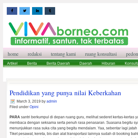
home
redaksi
tentang kami
ruang konsultasi
pedom
Artikel
Berita
Berita Daerah
Daerah
Hiburan
Konsult
Wisata
Pedoman Media Siber
Redaksi
Ruang Konsultasi
Pendidikan yang punya nilai Keberkahan
March 3, 2019
by
admin
Filed under
Opini
PARA
santri berkumpul di depan ruang guru, melihat sederet kertas-kertas y
membaca dengan seksama serta penuh rasa penasaran. Suasana begitu sy
menunjukkan rasa suka cita yang begitu mendalam. Yaa, sebentar lagi jatah 
Tiket pesawat, kereta, bis dan alat transportasi lainnya sudah di booking bah