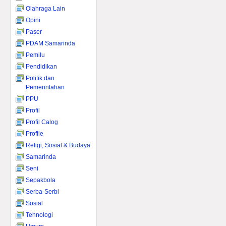
Olahraga Lain
Opini
Paser
PDAM Samarinda
Pemilu
Pendidikan
Politik dan
Pemerintahan
PPU
Profil
Profil Calog
Profile
Religi, Sosial & Budaya
Samarinda
Seni
Sepakbola
Serba-Serbi
Sosial
Tehnologi