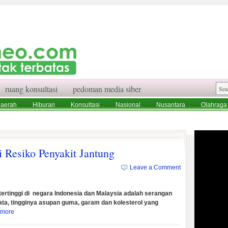
ruang konsultasi
pedoman media siber
aerah
Hiburan
Konsultasi
Nasional
Nusantara
Olahraga
aksi
Ruang Konsultasi
Tentang Kami
 Resiko Penyakit Jantung
Leave a Comment
tinggi di negara Indonesia dan Malaysia adalah serangan
ta, tingginya asupan guma, garam dan kolesterol yang
 more