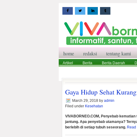
home
redaksi
tentang kami
Artikel
Berita
Berita Daerah
D
Wisata
Pedoman Media Siber
Red
Gaya Hidup Sehat Kurangi
March 29, 2018
by
admin
Filed under
Kesehatan
VIVABORNEO.COM, Penyebab kematian ter
jantung. Apa penyebab utamanya? Ternya
berlebih di setiap tubuh seseorang.
Read