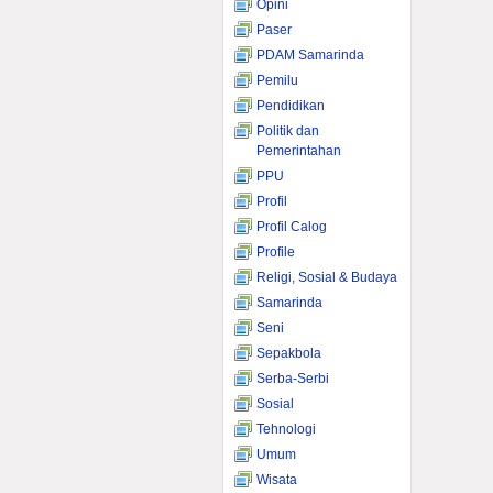
Opini
Paser
PDAM Samarinda
Pemilu
Pendidikan
Politik dan
Pemerintahan
PPU
Profil
Profil Calog
Profile
Religi, Sosial & Budaya
Samarinda
Seni
Sepakbola
Serba-Serbi
Sosial
Tehnologi
Umum
Wisata