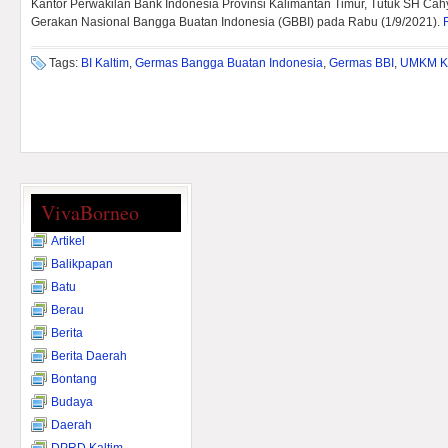
Kantor Perwakilan Bank Indonesia Provinsi Kalimantan Timur, Tutuk SH Cahy
Gerakan Nasional Bangga Buatan Indonesia (GBBI) pada Rabu (1/9/2021).
Tags:
BI Kaltim
,
Germas Bangga Buatan Indonesia
,
Germas BBI
,
UMKM Ka
VivaBorneo
Artikel
Balikpapan
Batu
Berau
Berita
Berita Daerah
Bontang
Budaya
Daerah