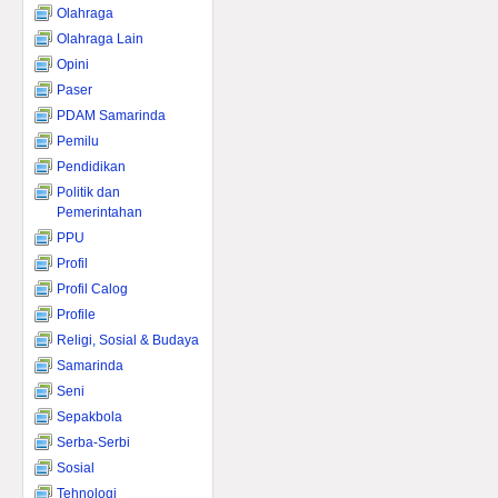
Olahraga
Olahraga Lain
Opini
Paser
PDAM Samarinda
Pemilu
Pendidikan
Politik dan
Pemerintahan
PPU
Profil
Profil Calog
Profile
Religi, Sosial & Budaya
Samarinda
Seni
Sepakbola
Serba-Serbi
Sosial
Tehnologi