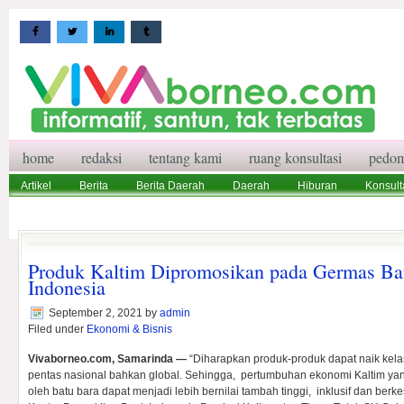
home
redaksi
tentang kami
ruang konsultasi
pedom
Artikel
Berita
Berita Daerah
Daerah
Hiburan
Konsult
Wisata
Pedoman Media Siber
Redaksi
Ruang Konsultasi
Produk Kaltim Dipromosikan pada Germas Ba
Indonesia
September 2, 2021
by
admin
Filed under
Ekonomi & Bisnis
Vivaborneo.com, Samarinda —
“Diharapkan produk-produk dapat naik kel
pentas nasional bahkan global. Sehingga, pertumbuhan ekonomi Kaltim yang
oleh batu bara dapat menjadi lebih bernilai tambah tinggi, inklusif dan ber