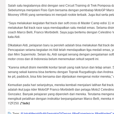
Salah satu kegiatannya diisi dengan sesi Circuit Training di Trek Pomposa d
Sebelumnya menjalani Fisio Gym bersama dengan pembalap MotoGP Marco B
Mooney VR46 yang sementara ini menjadi rookie terbaik. Juga ikut serta pet
“Saya melakukan kegiatan flat track dan soft cross di Master Camp edisi 11 i
melakukan flat track race saya mendapatkan satu medali emas. Selama disin
coach Marco Belli, Franco Morbidelli. Saya juga bertemu dengan Celestino V
kata Aldi.
DIkatakan Aldi, pelajaran baru ia peroleh adalah bisa melakukan flat track de
Pencapaian selama kegiatan ini Aldi telah mendapatkan tiga medali emas, yai
dan Mini Supermoto. Selain itu, Aldi sangat senang dengan pengalaman sof
motor cross dan di Indonesia belum menemukan sirkuit seperti ini.
“Karena sirkuit disini memiliki kontur tanah yang naik turun dan tetap aman
senang sekali karena bisa bertemu dengan Toprak Razgatlioglu dan Andrea 
ke pit, paddock, bisa foto bersama dan dijelaskan mengenai motor mereka,”
Kemudian pada hari selanjutnya, mereka kembali menjalani latihan flat track. 
adalah ikut juga rider MotoGP Franco Morbidelli dan pelaga Moto2 Celestino
Gonzalez. Banyak pelajaran yang diperoleh dari mereka. Terutama mengenai 
mengikuti pelatihan dengan instruktur berpangalaman Marco Belli, mereka
YZF250.
(*/adv)
Tags:
#UntukMerahPutihSemakinDiDepan #theExperience #theMasterC