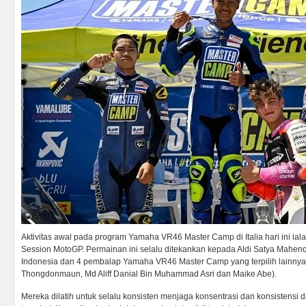
Aktivitas awal pada program Yamaha VR46 Master Camp di Italia hari ini ia
Session MotoGP. Permainan ini selalu ditekankan kepada Aldi Satya Mahe
Indonesia dan 4 pembalap Yamaha VR46 Master Camp yang terpilih lainny
Thongdonmaun, Md Aliff Danial Bin Muhammad Asri dan Maike Abe).
Mereka dilatih untuk selalu konsisten menjaga konsentrasi dan konsistens