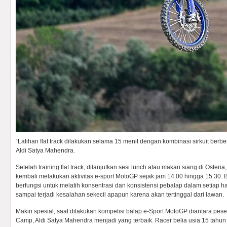
“Latihan flat track dilakukan selama 15 menit dengan kombinasi sirkuit berbent
Aldi Satya Mahendra.
Setelah training flat track, dilanjutkan sesi lunch atau makan siang di Oster
kembali melakukan aktivitas e-sport MotoGP sejak jam 14.00 hingga 15.30.
berfungsi untuk melatih konsentrasi dan konsistensi pebalap dalam setiap h
sampai terjadi kesalahan sekecil apapun karena akan tertinggal dari lawan.
Makin spesial, saat dilakukan kompetisi balap e-Sport MotoGP diantara pe
Camp, Aldi Satya Mahendra menjadi yang terbaik. Racer belia usia 15 tahun 