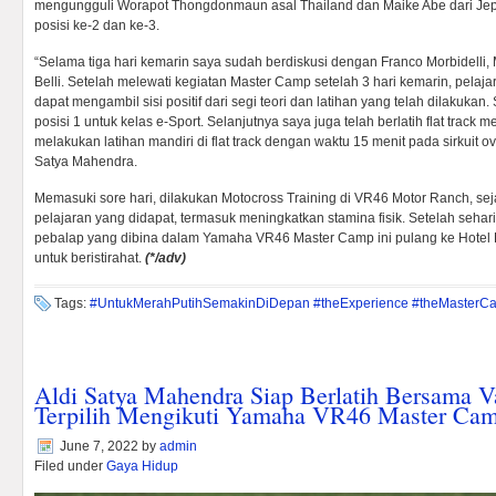
mengungguli Worapot Thongdonmaun asal Thailand dan Maike Abe dari Je
posisi ke-2 dan ke-3.
“Selama tiga hari kemarin saya sudah berdiskusi dengan Franco Morbidelli
Belli. Setelah melewati kegiatan Master Camp setelah 3 hari kemarin, pelaj
dapat mengambil sisi positif dari segi teori dan latihan yang telah dilakuka
posisi 1 untuk kelas e-Sport. Selanjutnya saya juga telah berlatih flat tra
melakukan latihan mandiri di flat track dengan waktu 15 menit pada sirkuit ova
Satya Mahendra.
Memasuki sore hari, dilakukan Motocross Training di VR46 Motor Ranch, sej
pelajaran yang didapat, termasuk meningkatkan stamina fisik. Setelah sehar
pebalap yang dibina dalam Yamaha VR46 Master Camp ini pulang ke Hotel 
untuk beristirahat.
(*/adv)
Tags:
#UntukMerahPutihSemakinDiDepan #theExperience #theMasterC
Aldi Satya Mahendra Siap Berlatih Bersama Va
Terpilih Mengikuti Yamaha VR46 Master Camp
June 7, 2022
by
admin
Filed under
Gaya Hidup