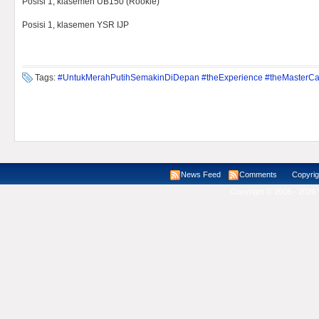
Posisi 1, klasemen UB150 (Rookie)
Posisi 1, klasemen YSR IJP
Tags:
#UntukMerahPutihSemakinDiDepan #theExperience #theMasterC
News Feed
Comments
Copyright ©
Copyright © 2008 - 2026 