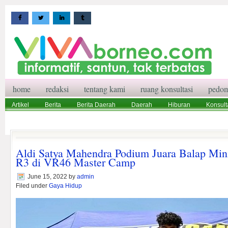
home
redaksi
tentang kami
ruang konsultasi
pedom
Artikel
Berita
Berita Daerah
Daerah
Hiburan
Konsult
Wisata
Pedoman Media Siber
Redaksi
Ruang Konsultasi
Aldi Satya Mahendra Podium Juara Balap Mini
R3 di VR46 Master Camp
June 15, 2022
by
admin
Filed under
Gaya Hidup