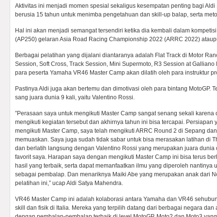
Aktivitas ini menjadi momen spesial sekaligus kesempatan penting bagi Al
berusia 15 tahun untuk menimba pengetahuan dan skill-up balap, serta metode
Hal ini akan menjadi semangat tersendiri ketika dia kembali dalam kompetis
(AP250) gelaran Asia Road Racing Championship 2022 (ARRC 2022) ataupu
Berbagai pelatihan yang dijalani diantaranya adalah Flat Track di Motor Ranc
Session, Soft Cross, Track Session, Mini Supermoto, R3 Session at Galliano P
para peserta Yamaha VR46 Master Camp akan dilatih oleh para instruktur pr
Pastinya Aldi juga akan bertemu dan dimotivasi oleh para bintang MotoGP.
sang juara dunia 9 kali, yaitu Valentino Rossi.
”Perasaan saya untuk mengikuti Master Camp sangat senang sekali karena d
mengikuti kegiatan tersebut dan akhirnya tahun ini bisa tercapai. Persiapan
mengikuti Master Camp, saya telah mengikuti ARRC Round 2 di Sepang dan 
memuaskan. Saya juga sudah tidak sabar untuk bisa merasakan latihan di T
dan berlatih langsung dengan Valentino Rossi yang merupakan juara dunia
favorit saya. Harapan saya dengan mengikuti Master Camp ini bisa terus 
hasil yang terbaik, serta dapat memanfaatkan ilmu yang diperoleh nantinya 
sebagai pembalap. Dan menariknya Maiki Abe yang merupakan anak dari No
pelatihan ini,” ucap Aldi Satya Mahendra.
VR46 Master Camp ini adalah kolaborasi antara Yamaha dan VR46 sehubu
skill dan fisik di Italia. Mereka yang terpilih datang dari berbagai negara d
dengan pembalap-pembalap terbaik di level MotoGP, Moto2 dan Moto3 yan