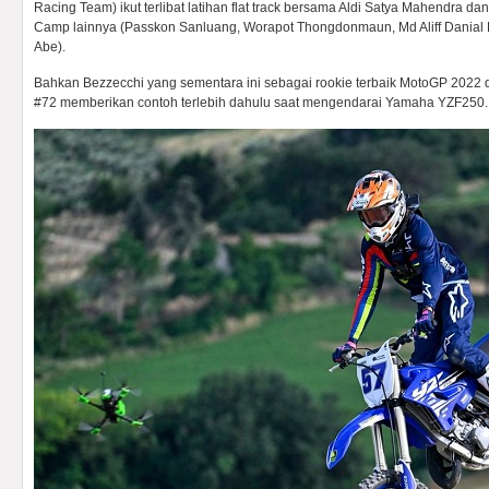
Racing Team) ikut terlibat latihan flat track bersama Aldi Satya Mahendra
Camp lainnya (Passkon Sanluang, Worapot Thongdonmaun, Md Aliff Danial
Abe).
Bahkan Bezzecchi yang sementara ini sebagai rookie terbaik MotoGP 2022
#72 memberikan contoh terlebih dahulu saat mengendarai Yamaha YZF250.