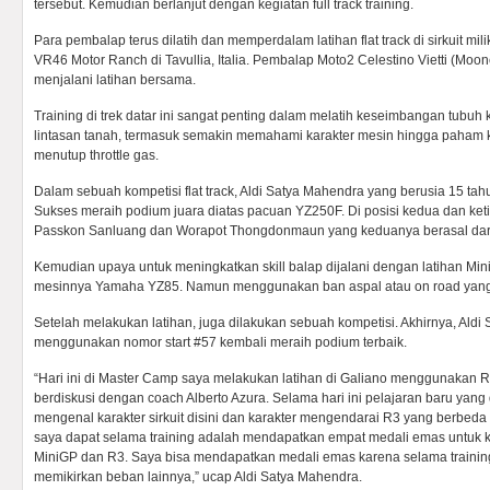
tersebut. Kemudian berlanjut dengan kegiatan full track training.
Para pembalap terus dilatih dan memperdalam latihan flat track di sirkuit mi
VR46 Motor Ranch di Tavullia, Italia. Pembalap Moto2 Celestino Vietti (Mo
menjalani latihan bersama.
Training di trek datar ini sangat penting dalam melatih keseimbangan tubu
lintasan tanah, termasuk semakin memahami karakter mesin hingga paha
menutup throttle gas.
Dalam sebuah kompetisi flat track, Aldi Satya Mahendra yang berusia 15 tah
Sukses meraih podium juara diatas pacuan YZ250F. Di posisi kedua dan ket
Passkon Sanluang dan Worapot Thongdonmaun yang keduanya berasal dari
Kemudian upaya untuk meningkatkan skill balap dijalani dengan latihan Mi
mesinnya Yamaha YZ85. Namun menggunakan ban aspal atau on road yang d
Setelah melakukan latihan, juga dilakukan sebuah kompetisi. Akhirnya, Ald
menggunakan nomor start #57 kembali meraih podium terbaik.
“Hari ini di Master Camp saya melakukan latihan di Galiano menggunakan 
berdiskusi dengan coach Alberto Azura. Selama hari ini pelajaran baru yang
mengenal karakter sirkuit disini dan karakter mengendarai R3 yang berbe
saya dapat selama training adalah mendapatkan empat medali emas untuk kat
MiniGP dan R3. Saya bisa mendapatkan medali emas karena selama training
memikirkan beban lainnya,” ucap Aldi Satya Mahendra.