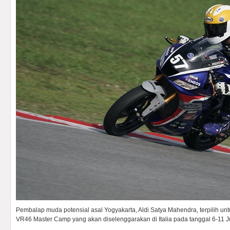
Pembalap muda potensial asal Yogyakarta, Aldi Satya Mahendra, terpilih u
VR46 Master Camp yang akan diselenggarakan di Italia pada tanggal 6-11 J