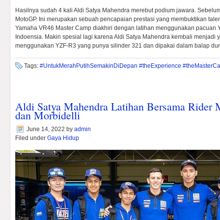
Hasilnya sudah 4 kali Aldi Satya Mahendra merebut podium jawara. Sebelu
MotoGP. Ini merupakan sebuah pencapaian prestasi yang membuktikan talenta
Yamaha VR46 Master Camp diakhiri dengan latihan menggunakan pacuan Y
Indoensia. Makin spesial lagi karena Aldi Satya Mahendra kembali menjadi 
menggunakan YZF-R3 yang punya silinder 321 dan dipakai dalam balap d
Tags:
#UntukMerahPutihSemakinDiDepan #theExperience #theMasterC
Aldi Satya Mahendra Latihan Bersama Rider
dan Morbidelli
June 14, 2022
by
admin
Filed under
Gaya Hidup