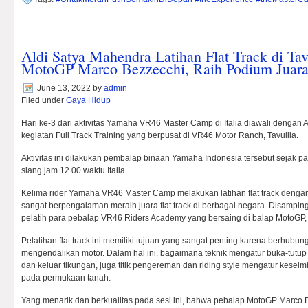
Aldi Satya Mahendra Latihan Flat Track di Tav
MotoGP Marco Bezzecchi, Raih Podium Juar
June 13, 2022
by
admin
Filed under
Gaya Hidup
Hari ke-3 dari aktivitas Yamaha VR46 Master Camp di Italia diawali dengan
kegiatan Full Track Training yang berpusat di VR46 Motor Ranch, Tavullia.
Aktivitas ini dilakukan pembalap binaan Yamaha Indonesia tersebut sejak pa
siang jam 12.00 waktu Italia.
Kelima rider Yamaha VR46 Master Camp melakukan latihan flat track dengan 
sangat berpengalaman meraih juara flat track di berbagai negara. Disamping
pelatih para pebalap VR46 Riders Academy yang bersaing di balap MotoGP,
Pelatihan flat track ini memiliki tujuan yang sangat penting karena berh
mengendalikan motor. Dalam hal ini, bagaimana teknik mengatur buka-tutup
dan keluar tikungan, juga titik pengereman dan riding style mengatur kesei
pada permukaan tanah.
Yang menarik dan berkualitas pada sesi ini, bahwa pebalap MotoGP Marco