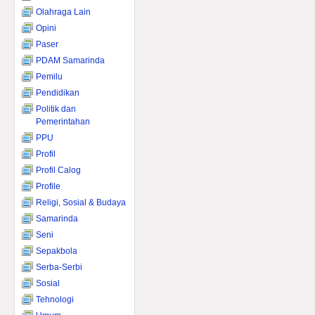
Olahraga Lain
Opini
Paser
PDAM Samarinda
Pemilu
Pendidikan
Politik dan
Pemerintahan
PPU
Profil
Profil Calog
Profile
Religi, Sosial & Budaya
Samarinda
Seni
Sepakbola
Serba-Serbi
Sosial
Tehnologi