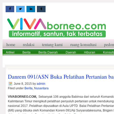
home
redaksi
tentang kami
ruang konsultasi
pedom
Artikel
Berita
Berita Daerah
Daerah
Hiburan
Konsult
Wisata
Pedoman Media Siber
Redaksi
Ruang Konsultasi
Danrem 091/ASN Buka Pelatihan Pertanian ba
June 8, 2015
by
admin
Filed under
Berita
,
Nusantara
VIVABORNEO.COM,
Sebanyak 106 anggota Babinsa dari seluruh Komando Di
Kalimtanan Timur mengikuti pelatihan penyuluh pertanian untuk menduku
nasional 2017. Pelatihan dipusatkan di Aula UPTD Balai Pelatihan Pertania
(8/6) yang dibuka oleh Komandan Korem 091/Aji Suryanatakesuma, Brigjen I