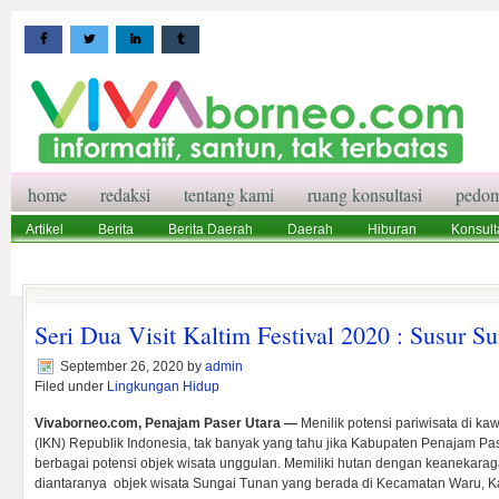
home
redaksi
tentang kami
ruang konsultasi
pedom
Artikel
Berita
Berita Daerah
Daerah
Hiburan
Konsult
Wisata
Pedoman Media Siber
Redaksi
Ruang Konsultasi
Seri Dua Visit Kaltim Festival 2020 : Susur S
September 26, 2020
by
admin
Filed under
Lingkungan Hidup
Vivaborneo.com, Penajam Paser Utara —
Menilik potensi pariwisata di k
(IKN) Republik Indonesia, tak banyak yang tahu jika Kabupaten Penajam Pas
berbagai potensi objek wisata unggulan. Memiliki hutan dengan keanekaraga
diantaranya objek wisata Sungai Tunan yang berada di Kecamatan Waru,