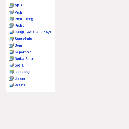
PPU
Profil
Profil Calog
Profile
Religi, Sosial & Budaya
Samarinda
Seni
Sepakbola
Serba-Serbi
Sosial
Tehnologi
Umum
Wisata