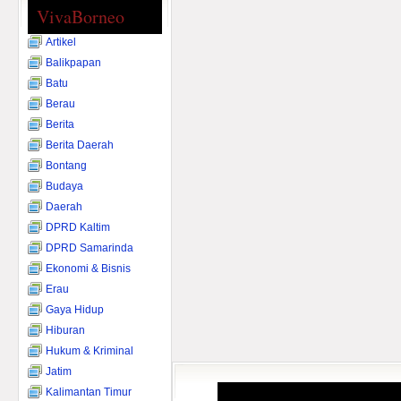
VivaBorneo
Artikel
Balikpapan
Batu
Berau
Berita
Berita Daerah
Bontang
Budaya
Daerah
DPRD Kaltim
DPRD Samarinda
Ekonomi & Bisnis
Erau
Gaya Hidup
Hiburan
Hukum & Kriminal
Jatim
Kalimantan Timur