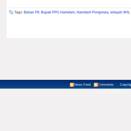
Tags:
Beban Plt. Bupati PPU Hamdam
,
Hamdam Pongrewa
,
wilayah IKN
,
News Feed
Comments
Copyright ©
Copyright © 2008 - 2026 