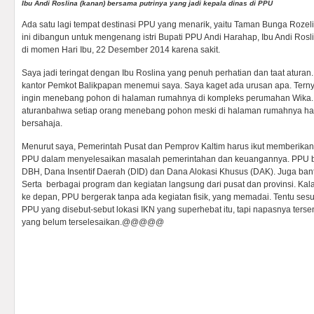
Ibu Andi Roslina (kanan) bersama putrinya yang jadi kepala dinas di PPU
Ada satu lagi tempat destinasi PPU yang menarik, yaitu Taman Bunga Rozel
ini dibangun untuk mengenang istri Bupati PPU Andi Harahap, Ibu Andi Rosl
di momen Hari Ibu, 22 Desember 2014 karena sakit.
Saya jadi teringat dengan Ibu Roslina yang penuh perhatian dan taat aturan.
kantor Pemkot Balikpapan menemui saya. Saya kaget ada urusan apa. Ternya
ingin menebang pohon di halaman rumahnya di kompleks perumahan Wika. 
aturanbahwa setiap orang menebang pohon meski di halaman rumahnya har
bersahaja.
Menurut saya, Pemerintah Pusat dan Pemprov Kaltim harus ikut memberikan
PPU dalam menyelesaikan masalah pemerintahan dan keuangannya. PPU bis
DBH, Dana Insentif Daerah (DID) dan Dana Alokasi Khusus (DAK). Juga bant
Serta berbagai program dan kegiatan langsung dari pusat dan provinsi. Kal
ke depan, PPU bergerak tanpa ada kegiatan fisik, yang memadai. Tentu sesu
PPU yang disebut-sebut lokasi IKN yang superhebat itu, tapi napasnya ters
yang belum terselesaikan.@@@@@