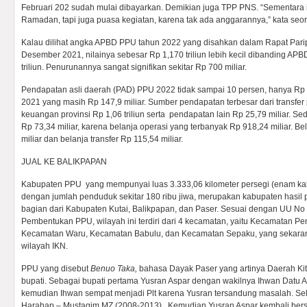
Februari 202 sudah mulai dibayarkan. Demikian juga TPP PNS. “Sementara i
Ramadan, tapi juga puasa kegiatan, karena tak ada anggarannya,” kata seor
Kalau dilihat angka APBD PPU tahun 2022 yang disahkan dalam Rapat Par
Desember 2021, nilainya sebesar Rp 1,170 triliun lebih kecil dibanding APB
triliun. Penurunannya sangat signifikan sekitar Rp 700 miliar.
Pendapatan asli daerah (PAD) PPU 2022 tidak sampai 10 persen, hanya Rp 8
2021 yang masih Rp 147,9 miliar. Sumber pendapatan terbesar dari transfe
keuangan provinsi Rp 1,06 triliun serta pendapatan lain Rp 25,79 miliar. 
Rp 73,34 miliar, karena belanja operasi yang terbanyak Rp 918,24 miliar. Be
miliar dan belanja transfer Rp 115,54 miliar.
JUAL KE BALIKPAPAN
Kabupaten PPU yang mempunyai luas 3.333,06 kilometer persegi (enam kali 
dengan jumlah penduduk sekitar 180 ribu jiwa, merupakan kabupaten hasi
bagian dari Kabupaten Kutai, Balikpapan, dan Paser. Sesuai dengan UU No
Pembentukan PPU, wilayah ini terdiri dari 4 kecamatan, yaitu Kecamatan Pe
Kecamatan Waru, Kecamatan Babulu, dan Kecamatan Sepaku, yang sekaran
wilayah IKN.
PPU yang disebut
Benuo Taka,
bahasa Dayak Paser yang artinya Daerah Kita
bupati. Sebagai bupati pertama Yusran Aspar dengan wakilnya Ihwan Datu 
kemudian Ihwan sempat menjadi Plt karena Yusran tersandung masalah. Se
Harahap – Mustaqim MZ (2008-2013). Kemudian Yusran Aspar kembali ber