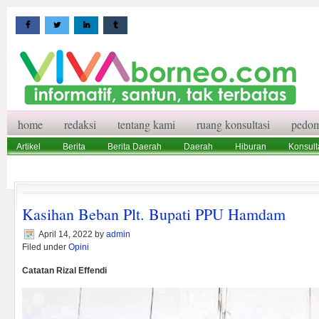
home
redaksi
tentang kami
ruang konsultasi
pedom
Artikel
Berita
Berita Daerah
Daerah
Hiburan
Konsult
Wisata
Pedoman Media Siber
Redaksi
Ruang Konsultasi
Kasihan Beban Plt. Bupati PPU Hamdam
April 14, 2022
by
admin
Filed under
Opini
Catatan Rizal Effendi