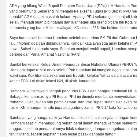
ADA yang bilang Wakil Bupati Penajam Paser Utara (PPU) Ir H Hamdam Po
yang beruntung. Sekarang ini menjadi Pelaksana Tugas (Plt) Bupati PPU men
nonaktif, AGM dalam masalah hukum. Apalagi PPU sekarang ini menjadi kabu
selalu menjadi buah bibir dalam dan luar negeri jika orang bicara Ibu Kota N
Indonesia yang baru. Maklum wilayah IKN seluas 256 ribu hektare itu berad
Saya baru sekali bertemu Hamdam setelah menerima SK Plt dari Gubernur Ka
lalu. “Mohon doa dan dukungannya, Kanda,” kata ayah tiga anak kelahiran
Luwu, Sulsel itu kepada saya. Sebelum menjadi wakil bupati, Hamdam sem
periode dari Partai Amanat Nasional (PAN).
Sambil berkelakar Ketua Umum Pengurus Besar Nahdlatul Ulama (PBNU) Ya
Hamdam dapat rezeki anak soleh. “Pak Hamdam ini mungkin ngga kepikiran
wakil saja. Kok tiba-tiba sekarang jadi Bupati,” kelakar Yahya dalam acara
kantor PBNU di dekat lokasi IKN, di akhir Januari lalu.
Hamdam ikut tertawa di tengah pengurus PBNU dan pengurus wilayah NU se-I
Sebagai kompensasinya Plt Bupati PPU ini diminta membantu menyediakan 
“Alhamdulillah, sudah ada pembicaraan dan Pak Bupati sudah siap akan mem
resmi IKN dibangun, di situ juga ada gedung kantor PBNU,” kata Yahya ber
Sambutan yang hangat naiknya Hamdam tidak otomatis sejalan dengan ko
Hamdam saat ini menanggung beban berat dalam menata kembali pemerinta
anggaran, sebab pendapatannya tidak sebanding dengan pengeluaran atau
terlilit utang, seperti pepatah “lebih besar pasak daripada tiang.”