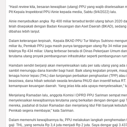
“Hasil
review
kita, besaran kewajiban (utang) PPU yang wajib diselesaikan 
Plt Kepala Inspektorat PPU Ainie kepada media, Sabtu (9/4/2022) lalu.
Ainie menyebutkan angka Rp 400 miliar tersebut terdiri utang tahun 2020 
telah disepakati dengan Badan Keuangan dan Aset Daerah (BKAD), sedang R
dibahas lebih lanjut.
Dalam keterangan terpisah, Kepala BKAD PPU Tur Wahyu Sutrisno mengun
miliar itu, Pemkab PPU juga masih punya tanggungan utang Rp 34 miliar pa
totalnya Rp 434 miliar. Utang terbesar berada di Dinas Pekerjaan Umum d
terutama utang proyek pembangunan infrastruktur seperti pembangunan rum
Hamdam sendiri berjanji akan menyelesaikan satu per satu utang yang ada se
sambil menunggu dana transfer bagi hasil. Baik utang kegiatan proyek, ma
tenaga honor lepas (THL) dan tunjangan perbaikan penghasilan (TPP) atau 
beasiswa, dana hibah sekolah swasta terutama PAUD dan insentif ketua RT. “
kemampuan keuangan daerah. Yang jelas kita ada upaya menyelesaikan,” 
Menjelang Ramadan lalu, anggota Komisi I DPRD PPU Sariman sempat m
menyelesaikan kewajibannya terutama yang berkaitan dengan dengan gaji T
mereka, padahal di bulan Ramadan dan menjelang Idul Fitri banyak kebutu
Pemkab segera membayar,” kata Sariman.
Dalam memenuhi kewajibannya itu, PPU melakukan langkah penghematan t
gaji THL, yang semula Rp 3,4 juta menjadi Rp 2 juta. Saya dengar gaji 3.4