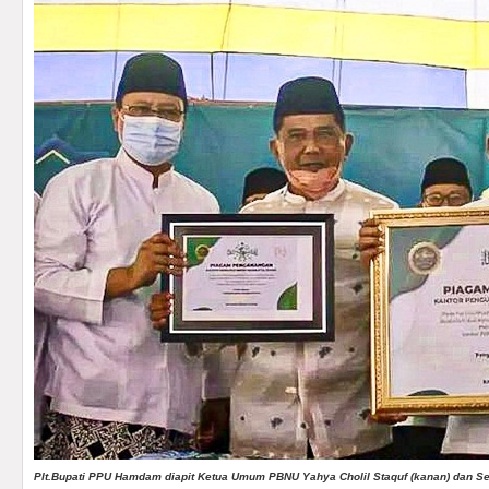
Plt.Bupati PPU Hamdam diapit Ketua Umum PBNU Yahya Cholil Staquf (kanan) dan Se