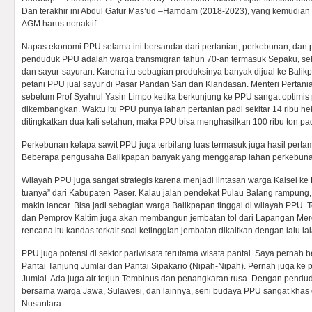
Dan terakhir ini Abdul Gafur Mas’ud –Hamdam (2018-2023), yang kemudia
AGM harus nonaktif.
Napas ekonomi PPU selama ini bersandar dari pertanian, perkebunan, dan
penduduk PPU adalah warga transmigran tahun 70-an termasuk Sepaku, seh
dan sayur-sayuran. Karena itu sebagian produksinya banyak dijual ke Bali
petani PPU jual sayur di Pasar Pandan Sari dan Klandasan. Menteri Pertan
sebelum Prof Syahrul Yasin Limpo ketika berkunjung ke PPU sangat optimis
dikembangkan. Waktu itu PPU punya lahan pertanian padi sekitar 14 ribu hek
ditingkatkan dua kali setahun, maka PPU bisa menghasilkan 100 ribu ton pad
Perkebunan kelapa sawit PPU juga terbilang luas termasuk juga hasil pert
Beberapa pengusaha Balikpapan banyak yang menggarap lahan perkebun
Wilayah PPU juga sangat strategis karena menjadi lintasan warga Kalsel ke 
tuanya” dari Kabupaten Paser. Kalau jalan pendekat Pulau Balang rampu
makin lancar. Bisa jadi sebagian warga Balikpapan tinggal di wilayah PPU.
dan Pemprov Kaltim juga akan membangun jembatan tol dari Lapangan Mer
rencana itu kandas terkait soal ketinggian jembatan dikaitkan dengan lalu l
PPU juga potensi di sektor pariwisata terutama wisata pantai. Saya pernah 
Pantai Tanjung Jumlai dan Pantai Sipakario (Nipah-Nipah). Pernah juga ke
Jumlai. Ada juga air terjun Tembinus dan penangkaran rusa. Dengan pendu
bersama warga Jawa, Sulawesi, dan lainnya, seni budaya PPU sangat khas
Nusantara.