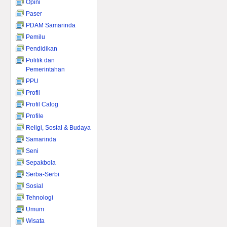
Opini
Paser
PDAM Samarinda
Pemilu
Pendidikan
Politik dan
Pemerintahan
PPU
Profil
Profil Calog
Profile
Religi, Sosial & Budaya
Samarinda
Seni
Sepakbola
Serba-Serbi
Sosial
Tehnologi
Umum
Wisata