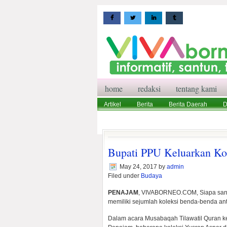
home
redaksi
tentang kami
Artikel
Berita
Berita Daerah
D
Wisata
Pedoman Media Siber
Red
Bupati PPU Keluarkan Ko
May 24, 2017
by
admin
Filed under
Budaya
PENAJAM
, VIVABORNEO.COM, Siapa sang
memiliki sejumlah koleksi benda-benda ant
Dalam acara Musabaqah Tilawatil Quran ke-3