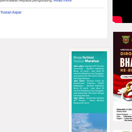
iperlihatkan kepada pengunjung.
Read more
,
Yusran Aspar