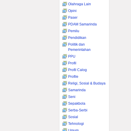
Olahraga Lain
Opini
Paser
PDAM Samarinda
Pemilu
Pendidikan
Politik dan
Pemerintahan
PPU
Profil
Profil Calog
Profile
Religi, Sosial & Budaya
Samarinda
Seni
Sepakbola
Serba-Serbi
Sosial
Tehnologi
Umum