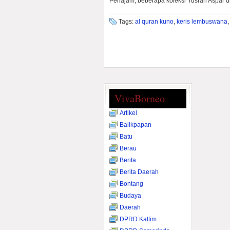
Penajam, beberapa koleksi Yusran Aspar d
Tags:
al quran kuno
,
keris lembuswana
VivaBorneo
Artikel
Balikpapan
Batu
Berau
Berita
Berita Daerah
Bontang
Budaya
Daerah
DPRD Kaltim