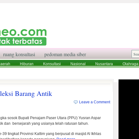
ruang konsultasi
pedoman media siber
aerah
Hiburan
Konsultasi
Nasional
Nusantara
Olahraga
aksi
Ruang Konsultasi
Tentang Kami
leksi Barang Antik
Leave a Comment
ka sosok Bupati Penajam Paser Utara (PPU) Yusran Aspar
ik dan bersejarah yang usianya telah ratusan tahun.
9 tingkat Provinsi Kaltim yang berpusat di masjid Al Ikhlas