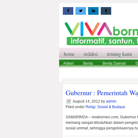
home
redaksi
tentang kami
Artikel
Berita
Berita Daerah
D
Wisata
Pedoman Media Siber
Red
Gubernur : Pemerintah Wa
August 14, 2012
by
admin
Filed under
Religi, Sosial & Budaya
SAMARINDA – vivaborneo.com, Gubernur K
memang sangat dibutuhkan dalam pengelol
sosial ummat, sehingga pengelolaannya ha