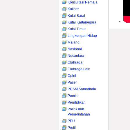
Konsultasi Remaja
Kuliner
Kutai Barat
Kutai Kartanegara
Kutai Timur
Lingkungan Hidup
Malang
Nasional
Nusantara
Olahraga
Olahraga Lain
Opini
Paser
PDAM Samarinda
Pemilu
Pendidikan
Politik dan
Pemerintahan
PPU
Profil