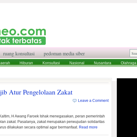
ruang konsultasi
pedoman media siber
aerah
Hiburan
Konsultasi
Nasional
Nusantara
Olahraga
aksi
Ruang Konsultasi
Tentang Kami
jib Atur Pengelolaan Zakat
Leave a Comment
altim, H Awang Faroek Ishak menegasakan, peran pemerintah
an zakat. Pasalanya, zakat merupakan perwujudan solidaritas
rus dilakukan secara optimal agar bermanfaat.
Read more