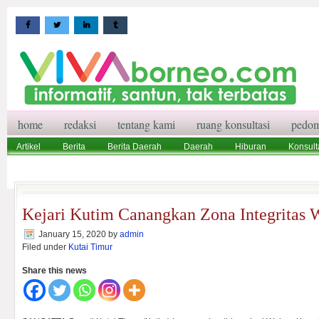
home
redaksi
tentang kami
ruang konsultasi
pedom
Artikel
Berita
Berita Daerah
Daerah
Hiburan
Konsult
Wisata
Pedoman Media Siber
Redaksi
Ruang Konsultasi
Kejari Kutim Canangkan Zona Integrit
January 15, 2020
by
admin
Filed under
Kutai Timur
Share this news