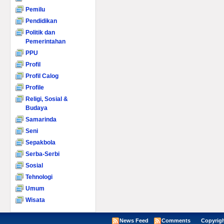
Pemilu
Pendidikan
Politik dan
Pemerintahan
PPU
Profil
Profil Calog
Profile
Religi, Sosial &
Budaya
Samarinda
Seni
Sepakbola
Serba-Serbi
Sosial
Tehnologi
Umum
Wisata
News Feed
Comments
Copyright ©