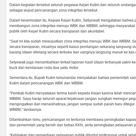
Dalam kegiatan tersebut seluruh pegawai Kejari Kutim dan seluruh unda
sebagai wujud pencanangan zona integritas tersebut.
Dalam kesemoatan itu, Kepala Kejari Kutim, Setiyowati mengatakan bahwa p
membangun zona integritas menuju WBK dan WBBM, sehingga masyarakat 
publik oleh Kejari Kutim secara transparan dan akuntabel.
“Saat ini kita sudah mewujudkan zona integritas menuju WBK dan WBBM. Se
secara transparan, misalnya seperti kasus penilangan sekarang langsung via
barang sitaan dilelang secara terbuka dan uangnya langsung masuk ke kas n
Setyowati juga menambahkan terkait laporan hasil sitaan terbanyak yakni 
truck dan kendaraan roda dua yaitu motor.
Sementara itu, Bupati Kutim Ismunandar menyatakan bahwa pemerintah sa
Kutim dalam pencanangan WBK dan WBBM.
“Pemkab Kutim menyatakan terima kasih kepada Kejari karena telah men
WBBM. Saya harap seluruh aparat kejaksaan jangan sungkan menegur peg
mengingatkan dan menasihatinya, jangan sampai sudah parah baru ditegur
WBBM,” tandasnya.
Ditambahkan Ismu, pencanangan ini tentunya membawa peningkatan kapasit
dan pemerintah yang bersih dan bebas KKN, serta peningkatan pelayanan p
“Kebijakan dan penyediaan pelayanan publik dituntut profesional untuk sel