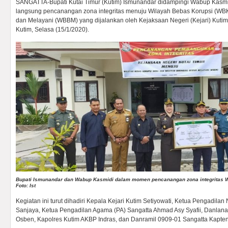
SANGATTA-Bupati Kutai Timur (Kutim) Ismunandar didampingi Wabup Kasm
langsung pencanangan zona integritas menuju Wilayah Bebas Korupsi (WBK)
dan Melayani (WBBM) yang dijalankan oleh Kejaksaan Negeri (Kejari) Kutim
Kutim, Selasa (15/1/2020).
Bupati Ismunandar dan Wabup Kasmidi dalam momen pencanangan zona integritas 
Foto: Ist
Kegiatan ini turut dihadiri Kepala Kejari Kutim Setiyowati, Ketua Pengadila
Sanjaya, Ketua Pengadilan Agama (PA) Sangatta Ahmad Asy Syafii, Danlanal 
Osben, Kapolres Kutim AKBP Indras, dan Danramil 0909-01 Sangatta Kapten 