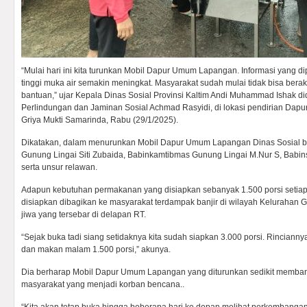
“Mulai hari ini kita turunkan Mobil Dapur Umum Lapangan. Informasi yang dip
tinggi muka air semakin meningkat. Masyarakat sudah mulai tidak bisa berak
bantuan,” ujar Kepala Dinas Sosial Provinsi Kaltim Andi Muhammad Ishak d
Perlindungan dan Jaminan Sosial Achmad Rasyidi, di lokasi pendirian D
Griya Mukti Samarinda, Rabu (29/1/2025).
Dikatakan, dalam menurunkan Mobil Dapur Umum Lapangan Dinas Sosial b
Gunung Lingai Siti Zubaida, Babinkamtibmas Gunung Lingai M.Nur S, Babin
serta unsur relawan.
Adapun kebutuhan permakanan yang disiapkan sebanyak 1.500 porsi setia
disiapkan dibagikan ke masyarakat terdampak banjir di wilayah Kelurahan 
jiwa yang tersebar di delapan RT.
“Sejak buka tadi siang setidaknya kita sudah siapkan 3.000 porsi. Rinciann
dan makan malam 1.500 porsi,” akunya.
Dia berharap Mobil Dapur Umum Lapangan yang diturunkan sedikit memba
masyarakat yang menjadi korban bencana..