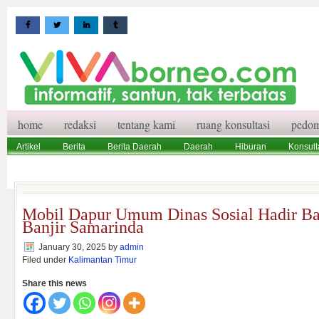
home
redaksi
tentang kami
ruang konsultasi
pedom
Artikel
Berita
Berita Daerah
Daerah
Hiburan
Konsult
Wisata
Pedoman Media Siber
Redaksi
Ruang Konsultasi
Mobil Dapur Umum Dinas Sosial Hadir B
Banjir Samarinda
January 30, 2025
by
admin
Filed under
Kalimantan Timur
Share this news