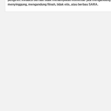
pengirim. Redaksi berhak tidak menampilkan komentar jika mengandung 
menyinggung, mengandung fitnah, tidak etis, atau berbau SARA.