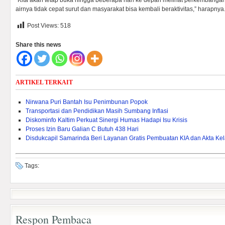
“Kita akan tetap buka hingga beberapa hari ke depan melihat perkembanga
airnya tidak cepat surut dan masyarakat bisa kembali beraktivitas,” harapnya.
Post Views:
518
Share this news
ARTIKEL TERKAIT
Nirwana Puri Bantah Isu Penimbunan Popok
Transportasi dan Pendidikan Masih Sumbang Inflasi
Diskominfo Kaltim Perkuat Sinergi Humas Hadapi Isu Krisis
Proses Izin Baru Galian C Butuh 438 Hari
Disdukcapil Samarinda Beri Layanan Gratis Pembuatan KIA dan Akta Kel
Tags:
Respon Pembaca