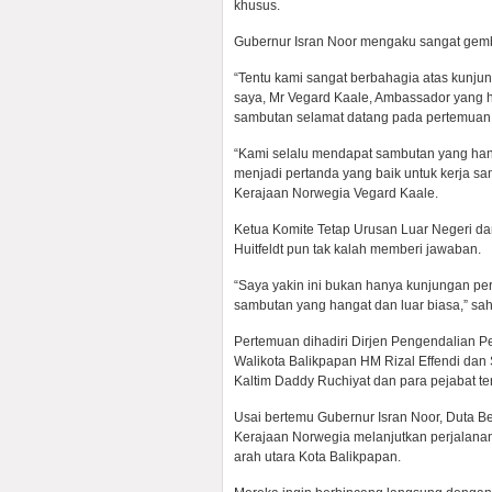
khusus.
Gubernur Isran Noor mengaku sangat gembi
“Tentu kami sangat berbahagia atas kunju
saya, Mr Vegard Kaale, Ambassador yang 
sambutan selamat datang pada pertemuan t
“Kami selalu mendapat sambutan yang hang
menjadi pertanda yang baik untuk kerja sa
Kerajaan Norwegia Vegard Kaale.
Ketua Komite Tetap Urusan Luar Negeri d
Huitfeldt pun tak kalah memberi jawaban.
“Saya yakin ini bukan hanya kunjungan pert
sambutan yang hangat dan luar biasa,” sahu
Pertemuan dihadiri Dirjen Pengendalian 
Walikota Balikpapan HM Rizal Effendi dan
Kaltim Daddy Ruchiyat dan para pejabat te
Usai bertemu Gubernur Isran Noor, Duta 
Kerajaan Norwegia melanjutkan perjalan
arah utara Kota Balikpapan.