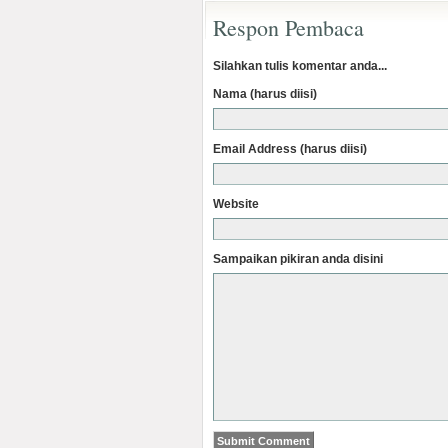
Respon Pembaca
Silahkan tulis komentar anda...
Nama (harus diisi)
Email Address (harus diisi)
Website
Sampaikan pikiran anda disini