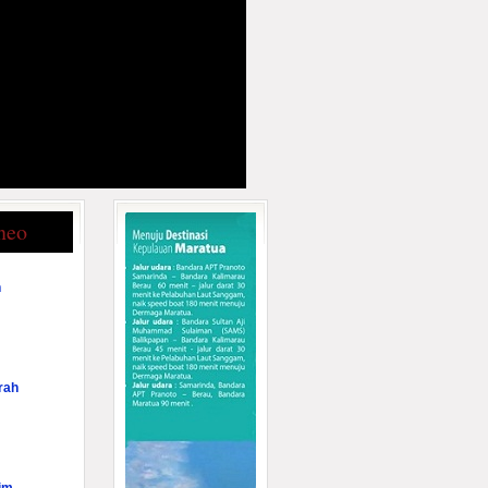
neo
n
rah