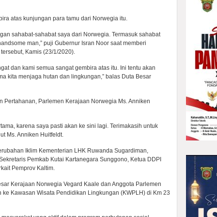
ra atas kunjungan para tamu dari Norwegia itu.
ngan sahabat-sahabat saya dari Norwegia. Termasuk sahabat
handsome man,” puji Gubernur Isran Noor saat memberi
ersebut, Kamis (23/1/2020).
at dan kami semua sangat gembira atas itu. Ini tentu akan
ma kita menjaga hutan dan lingkungan,” balas Duta Besar
an Pertahanan, Parlemen Kerajaan Norwegia Ms. Anniken
ama, karena saya pasti akan ke sini lagi. Terimakasih untuk
t Ms. Anniken Huitfeldt.
Perubahan Iklim Kementerian LHK Ruwanda Sugardiman,
 Sekretaris Pemkab Kutai Kartanegara Sunggono, Ketua DDPI
rkait Pemprov Kaltim.
Besar Kerajaan Norwegia Vegard Kaale dan Anggota Parlemen
an ke Kawasan Wisata Pendidikan Lingkungan (KWPLH) di Km 23