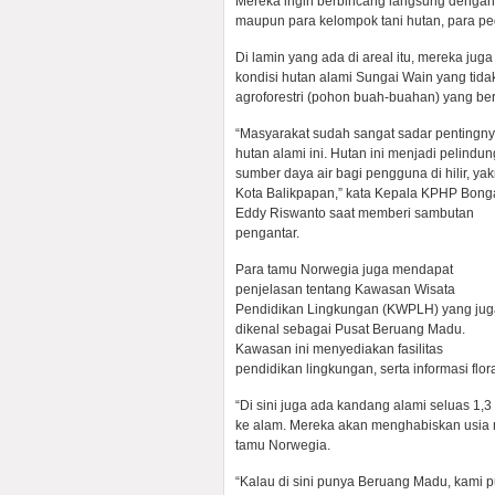
Mereka ingin berbincang langsung dengan 
maupun para kelompok tani hutan, para pe
Di lamin yang ada di areal itu, mereka j
kondisi hutan alami Sungai Wain yang tidak
agroforestri (pohon buah-buahan) yang ber
“Masyarakat sudah sangat sadar pentingn
hutan alami ini. Hutan ini menjadi pelindun
sumber daya air bagi pengguna di hilir, yak
Kota Balikpapan,” kata Kepala KPHP Bong
Eddy Riswanto saat memberi sambutan
pengantar.
Para tamu Norwegia juga mendapat
penjelasan tentang Kawasan Wisata
Pendidikan Lingkungan (KWPLH) yang jug
dikenal sebagai Pusat Beruang Madu.
Kawasan ini menyediakan fasilitas
pendidikan lingkungan, serta informasi flo
“Di sini juga ada kandang alami seluas 1,
ke alam. Mereka akan menghabiskan usia me
tamu Norwegia.
“Kalau di sini punya Beruang Madu, kami 