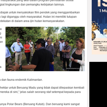
masyarakat yang aktif dalam program perhutanan sosial
giat lingkungan dan pemangku kebijakan lainnya.
uga diajak untuk menyaksikan film pendek yang menggambarkan
 lagi diganggu oleh masyarakat. Hutan ini memiliki tutupan
dekatan di dalam area ijin hutan kemasyarakatan.
ya
g
ni
an
a
ra dan fauna endemik Kalimantan.
3 hektar untuk Beruang Madu yang tidak dapat dilepaskan kembali
reka di sini,” jelas salah seorang staf setempat kepada para
punya Polar Bears (Beruang Kutub). Dan beruang kami sangat