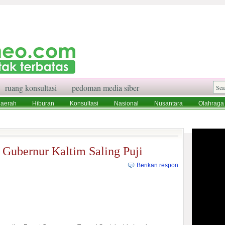
ruang konsultasi
pedoman media siber
aerah
Hiburan
Konsultasi
Nasional
Nusantara
Olahraga
aksi
Ruang Konsultasi
Tentang Kami
Gubernur Kaltim Saling Puji
Berikan respon