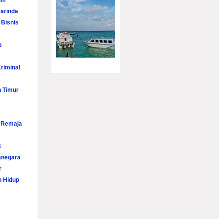
im
arinda
 Bisnis
p
riminal
n Timur
i Remaja
t
anegara
r
n Hidup