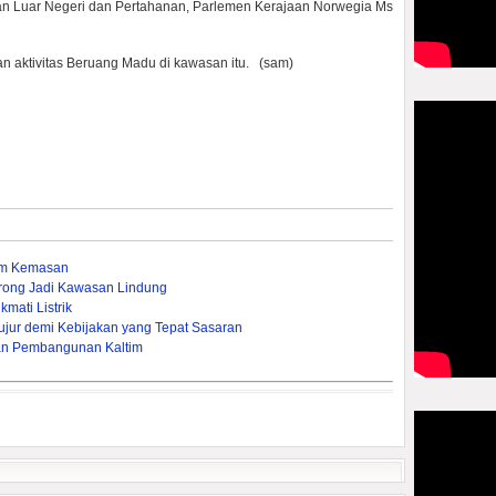
san Luar Negeri dan Pertahanan, Parlemen Kerajaan Norwegia Ms
an aktivitas Beruang Madu di kawasan itu. (sam)
um Kemasan
rong Jadi Kawasan Lindung
mati Listrik
ujur demi Kebijakan yang Tepat Sasaran
an Pembangunan Kaltim