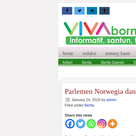
home
redaksi
tentang kami
Artikel
Berita
Berita Daerah
D
Wisata
Pedoman Media Siber
Red
Parlemen Norwegia dan 
January 24, 2020
by
admin
Filed under
Berita
Share this news