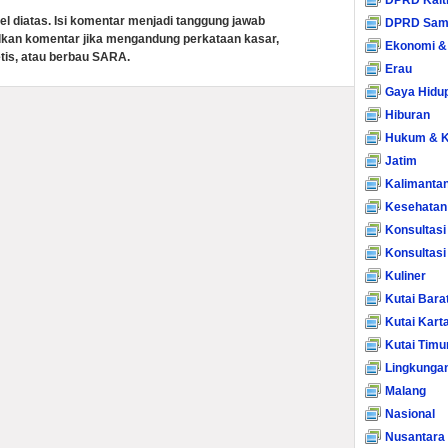
DPRD Kalt
el diatas. Isi komentar menjadi tanggung jawab
DPRD Sam
lkan komentar jika mengandung perkataan kasar,
Ekonomi &
tis, atau berbau SARA.
Erau
Gaya Hidu
Hiburan
Hukum & K
Jatim
Kalimanta
Kesehatan
Konsultasi
Konsultas
Kuliner
Kutai Bara
Kutai Kart
Kutai Timu
Lingkunga
Malang
Nasional
Nusantara