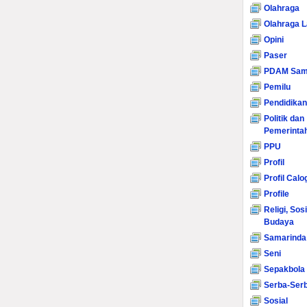
Olahraga
Olahraga L
Opini
Paser
PDAM Sam
Pemilu
Pendidikan
Politik dan
Pemerinta
PPU
Profil
Profil Calo
Profile
Religi, Sos
Budaya
Samarinda
Seni
Sepakbola
Serba-Serb
Sosial