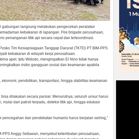
onel gabungan langsung melakukan pengecekan peralatan
 pemadaman kebakaran di lapangan. Fire brigade perusahaan,
rio penanganan titik api secara cepat dan terkoordinasi.
n Posko Tim Kesiapsiagaan Tanggap Darurat (TKTD) PT BIM-PPS
rjadi kebakaran di wilayah kerja perusahaan.
ina apel, Iptu Widodo, mengingatkan El Nino tidak hanya
eningkatkan risiko gangguan sosial dan keamanan apabila
ekonomi, pendidikan, transportasi, hingga stabilitas keamanan
bisa dilakukan secara parsial. Menurutnya, seluruh unsur harus
 mulai dari patroli terpadu, deteksi titik api, hingga edukasi
pi pencegahan dan pendekatan humanis harus berjalan seiring,”
BIM-PPS Anggy Setiawan, menyebut keterlibatan perusahaan,