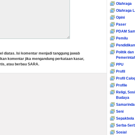
Olahraga
Olahraga L
Opini
Paser
PDAM Sam
Pemilu
Pendidikan
Politik dan
el diatas. Isi komentar menjadi tanggung jawab
Pemerinta
lkan komentar jika mengandung perkataan kasar,
tis, atau berbau SARA.
PPU
Profil
Profil Calo
Profile
Religi, Sos
Budaya
Samarinda
Seni
Sepakbola
Serba-Serb
Sosial