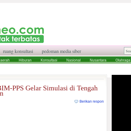
ruang konsultasi
pedoman media siber
aerah
Hiburan
Konsultasi
Nasional
Nusantara
Olahraga
aksi
Ruang Konsultasi
Tentang Kami
BIM-PPS Gelar Simulasi di Tengah
em
Berikan respon