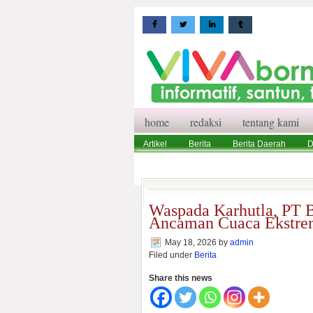
home
redaksi
tentang kami
Artikel
Berita
Berita Daerah
D
Wisata
Pedoman Media Siber
Red
Waspada Karhutla, PT 
Ancaman Cuaca Ekstr
May 18, 2026
by
admin
Filed under
Berita
Share this news