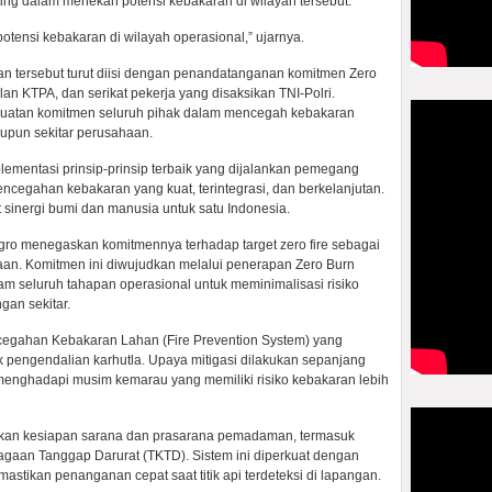
ting dalam menekan potensi kebakaran di wilayah tersebut.
otensi kebakaran di wilayah operasional,” ujarnya.
n tersebut turut diisi dengan penandatanganan komitmen Zero
n KTPA, dan serikat pekerja yang disaksikan TNI-Polri.
guatan komitmen seluruh pihak dalam mencegah kebakaran
aupun sekitar perusahaan.
lementasi prinsip-prinsip terbaik yang dijalankan pemegang
egahan kebakaran yang kuat, terintegrasi, dan berkelanjutan.
 sinergi bumi dan manusia untuk satu Indonesia.
Agro menegaskan komitmennya terhadap target zero fire sebagai
haan. Komitmen ini diwujudkan melalui penerapan Zero Burn
am seluruh tahapan operasional untuk meminimalisasi risiko
gan sekitar.
egahan Kebakaran Lahan (Fire Prevention System) yang
ik pengendalian karhutla. Upaya mitigasi dilakukan sepanjang
menghadapi musim kemarau yang memiliki risiko kebakaran lebih
tikan kesiapan sarana dan prasarana pemadaman, termasuk
agaan Tanggap Darurat (TKTD). Sistem ini diperkuat dengan
tikan penanganan cepat saat titik api terdeteksi di lapangan.