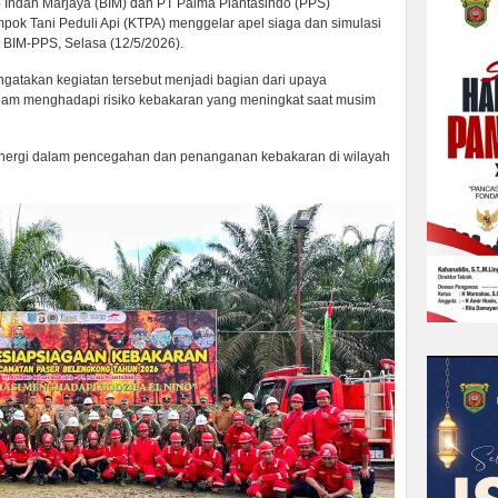
o Indah Marjaya (BIM) dan PT Palma Plantasindo (PPS)
mpok Tani Peduli Api (KTPA) menggelar apel siaga dan simulasi
 BIM-PPS, Selasa (12/5/2026).
takan kegiatan tersebut menjadi bagian dari upaya
alam menghadapi risiko kebakaran yang meningkat saat musim
sinergi dalam pencegahan dan penanganan kebakaran di wilayah