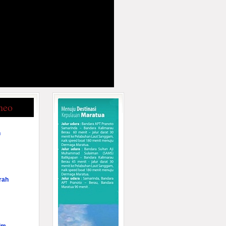
neo
n
rah