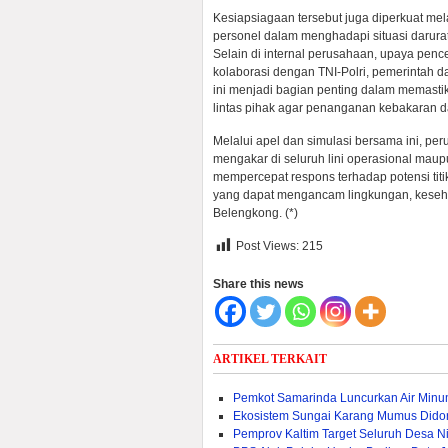
Kesiapsiagaan tersebut juga diperkuat me
personel dalam menghadapi situasi darurat 
Selain di internal perusahaan, upaya pen
kolaborasi dengan TNI-Polri, pemerintah d
ini menjadi bagian penting dalam memastik
lintas pihak agar penanganan kebakaran da
Melalui apel dan simulasi bersama ini, p
mengakar di seluruh lini operasional mau
mempercepat respons terhadap potensi titi
yang dapat mengancam lingkungan, kesehat
Belengkong. (*)
Post Views:
215
Share this news
ARTIKEL TERKAIT
Pemkot Samarinda Luncurkan Air Min
Ekosistem Sungai Karang Mumus Dido
Pemprov Kaltim Target Seluruh Desa Nik