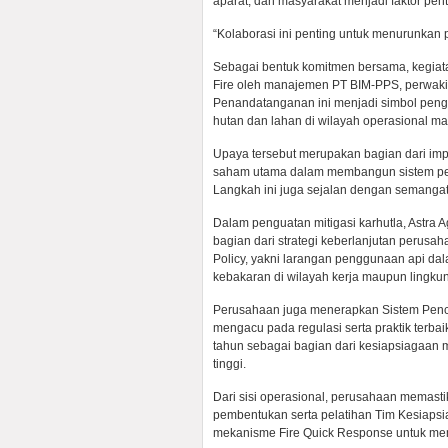
aparat, dan masyarakat menjadi faktor pen
“Kolaborasi ini penting untuk menurunkan p
Sebagai bentuk komitmen bersama, kegiata
Fire oleh manajemen PT BIM-PPS, perwakila
Penandatanganan ini menjadi simbol pen
hutan dan lahan di wilayah operasional m
Upaya tersebut merupakan bagian dari imp
saham utama dalam membangun sistem penc
Langkah ini juga sejalan dengan semangat
Dalam penguatan mitigasi karhutla, Astra 
bagian dari strategi keberlanjutan perusa
Policy, yakni larangan penggunaan api dal
kebakaran di wilayah kerja maupun lingkun
Perusahaan juga menerapkan Sistem Penc
mengacu pada regulasi serta praktik terba
tahun sebagai bagian dari kesiapsiagaan 
tinggi.
Dari sisi operasional, perusahaan memas
pembentukan serta pelatihan Tim Kesiapsi
mekanisme Fire Quick Response untuk memas