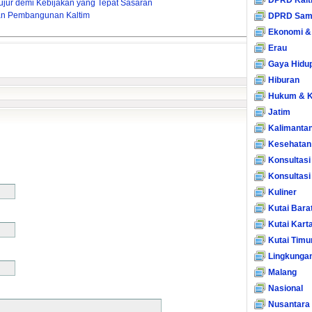
DPRD Kalt
ujur demi Kebijakan yang Tepat Sasaran
an Pembangunan Kaltim
DPRD Sam
Ekonomi &
Erau
Gaya Hidu
Hiburan
Hukum & K
Jatim
Kalimanta
Kesehatan
Konsultasi
Konsultas
Kuliner
Kutai Bara
Kutai Kart
Kutai Timu
Lingkunga
Malang
Nasional
Nusantara