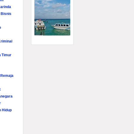
im
arinda
 Bisnis
p
riminal
n Timur
i Remaja
t
anegara
r
n Hidup