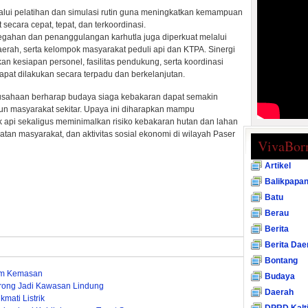
lalui pelatihan dan simulasi rutin guna meningkatkan kemampuan
secara cepat, tepat, dan terkoordinasi.
cegahan dan penanggulangan karhutla juga diperkuat melalui
aerah, serta kelompok masyarakat peduli api dan KTPA. Sinergi
an kesiapan personel, fasilitas pendukung, serta koordinasi
pat dilakukan secara terpadu dan berkelanjutan.
erusahaan berharap budaya siaga kebakaran dapat semakin
pun masyarakat sekitar. Upaya ini diharapkan mampu
k api sekaligus meminimalkan risiko kebakaran hutan dan lahan
an masyarakat, dan aktivitas sosial ekonomi di wilayah Paser
VivaBor
Artikel
Balikpapa
Batu
Berau
Berita
Berita Dae
Bontang
um Kemasan
Budaya
rong Jadi Kawasan Lindung
Daerah
mati Listrik