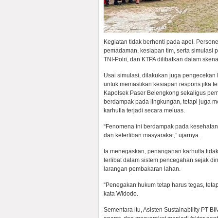
Kegiatan tidak berhenti pada apel. Pers
pemadaman, kesiapan tim, serta simulasi
TNI-Polri, dan KTPA dilibatkan dalam skena
Usai simulasi, dilakukan juga pengeceka
untuk memastikan kesiapan respons jika te
Kapolsek Paser Belengkong sekaligus pemb
berdampak pada lingkungan, tetapi juga m
karhutla terjadi secara meluas.
“Fenomena ini berdampak pada kesehatan, 
dan ketertiban masyarakat,” ujarnya.
Ia menegaskan, penanganan karhutla tidak 
terlibat dalam sistem pencegahan sejak dini,
larangan pembakaran lahan.
“Penegakan hukum tetap harus tegas, teta
kata Widodo.
Sementara itu, Asisten Sustainability PT 