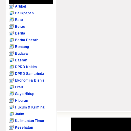
Artikel
Balikpapan
Batu
Berau
Berita
Berita Daerah
Bontang
Budaya
Daerah
DPRD Kaltim
DPRD Samarinda
Ekonomi & Bisnis
Erau
Gaya Hidup
Hiburan
Hukum & Kriminal
Jatim
Kalimantan Timur
Kesehatan