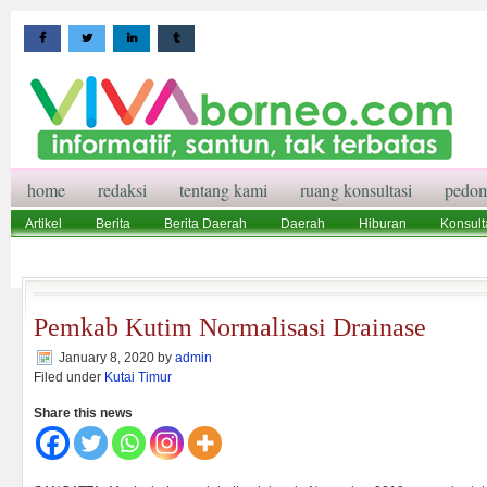
home
redaksi
tentang kami
ruang konsultasi
pedom
Artikel
Berita
Berita Daerah
Daerah
Hiburan
Konsult
Wisata
Pedoman Media Siber
Redaksi
Ruang Konsultasi
Pemkab Kutim Normalisasi Drainase
January 8, 2020
by
admin
Filed under
Kutai Timur
Share this news