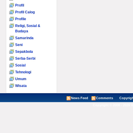
Profil
Profil Calog
Profile
Religi, Sosial &
Budaya
Samarinda
Seni
Sepakbola
Serba-Serbi
Sosial
Tehnologi
Umum
Wisata
News Feed
Comments
Copyright ©
Copyright © 2008 - 2026 V