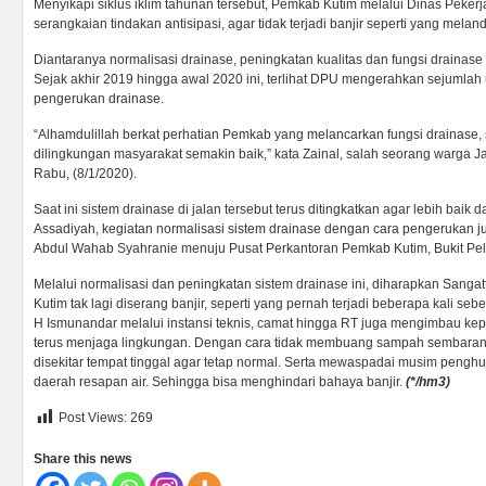
Menyikapi siklus iklim tahunan tersebut, Pemkab Kutim melalui Dinas Pek
serangkaian tindakan antisipasi, agar tidak terjadi banjir seperti yang mela
Diantaranya normalisasi drainase, peningkatan kualitas dan fungsi drainase 
Sejak akhir 2019 hingga awal 2020 ini, terlihat DPU mengerahkan sejumlah u
pengerukan drainase.
“Alhamdulillah berkat perhatian Pemkab yang melancarkan fungsi drainase,
dilingkungan masyarakat semakin baik,” kata Zainal, salah seorang warga Ja
Rabu, (8/1/2020).
Saat ini sistem drainase di jalan tersebut terus ditingkatkan agar lebih baik 
Assadiyah, kegiatan normalisasi sistem drainase dengan cara pengerukan ju
Abdul Wahab Syahranie menuju Pusat Perkantoran Pemkab Kutim, Bukit Pel
Melalui normalisasi dan peningkatan sistem drainase ini, diharapkan Sanga
Kutim tak lagi diserang banjir, seperti yang pernah terjadi beberapa kali seb
H Ismunandar melalui instansi teknis, camat hingga RT juga mengimbau ke
terus menjaga lingkungan. Dengan cara tidak membuang sampah sembaran
disekitar tempat tinggal agar tetap normal. Serta mewaspadai musim peng
daerah resapan air. Sehingga bisa menghindari bahaya banjir.
(
*/hm3)
Post Views:
269
Share this news