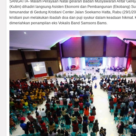
SANGATTA- Malam Perayaan Natal gelaran Badan Musyawaran Antar Gereja
(Kutim) dihadiri langsung Asisten Ekonomi dan Pembangunan (Ekobang) Sur
Ismunandar di Gedung Kristiani Center Jalan Soekarno Hatta, Rabu (29/1/2
kristiani pun melakukan ibadah doa dan puji syukur dalam keadaan hikmat. Ke
dimeriahkan penampilan eks Vokalis Band Samsons Bams.