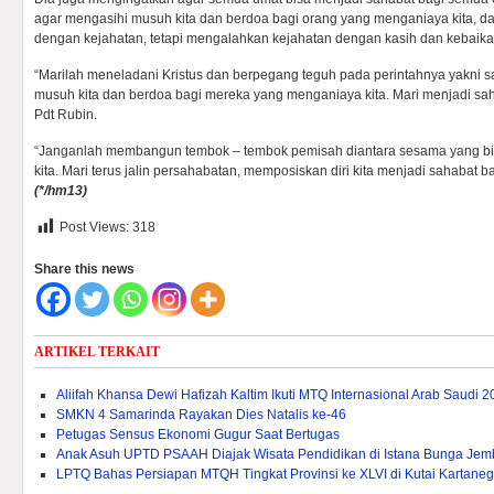
agar mengasihi musuh kita dan berdoa bagi orang yang menganiaya kita, d
dengan kejahatan, tetapi mengalahkan kejahatan dengan kasih dan kebaika
“Marilah meneladani Kristus dan berpegang teguh pada perintahnya yakni s
musuh kita dan berdoa bagi mereka yang menganiaya kita. Mari menjadi sah
Pdt Rubin.
“Janganlah membangun tembok – tembok pemisah diantara sesama yang b
kita. Mari terus jalin persahabatan, memposiskan diri kita menjadi sahabat b
(*/hm13)
Post Views:
318
Share this news
ARTIKEL TERKAIT
Aliifah Khansa Dewi Hafizah Kaltim Ikuti MTQ Internasional Arab Saudi 
SMKN 4 Samarinda Rayakan Dies Natalis ke-46
Petugas Sensus Ekonomi Gugur Saat Bertugas
Anak Asuh UPTD PSAAH Diajak Wisata Pendidikan di Istana Bunga Je
LPTQ Bahas Persiapan MTQH Tingkat Provinsi ke XLVI di Kutai Kartane