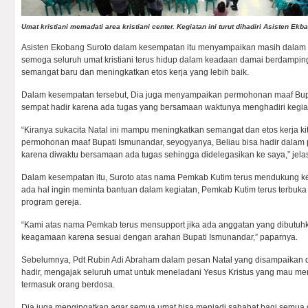
Umat kristiani memadati area kristiani center. Kegiatan ini turut dihadiri Asisten Ekba
Asisten Ekobang Suroto dalam kesempatan itu menyampaikan masih dalam 
semoga seluruh umat kristiani terus hidup dalam keadaan damai berdampin
semangat baru dan meningkatkan etos kerja yang lebih baik.
Dalam kesempatan tersebut, Dia juga menyampaikan permohonan maaf Bupa
sempat hadir karena ada tugas yang bersamaan waktunya menghadiri kegiat
“Kiranya sukacita Natal ini mampu meningkatkan semangat dan etos kerja kit
permohonan maaf Bupati Ismunandar, seyogyanya, Beliau bisa hadir dalam 
karena diwaktu bersamaan ada tugas sehingga didelegasikan ke saya,” jelas
Dalam kesempatan itu, Suroto atas nama Pemkab Kutim terus mendukung ke
ada hal ingin meminta bantuan dalam kegiatan, Pemkab Kutim terus terbuka
program gereja.
“Kami atas nama Pemkab terus mensupport jika ada anggatan yang dibutuh
keagamaan karena sesuai dengan arahan Bupati Ismunandar,” paparnya.
Sebelumnya, Pdt Rubin Adi Abraham dalam pesan Natal yang disampaikan d
hadir, mengajak seluruh umat untuk meneladani Yesus Kristus yang mau men
termasuk orang berdosa.
Dia juga mengingatkan agar semua umat bisa menjadi sahabat bagi semua o