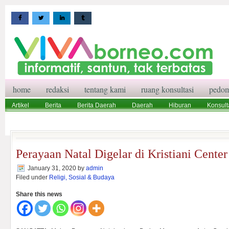
home
redaksi
tentang kami
ruang konsultasi
pedom
Artikel
Berita
Berita Daerah
Daerah
Hiburan
Konsult
Wisata
Pedoman Media Siber
Redaksi
Ruang Konsultasi
Perayaan Natal Digelar di Kristiani Center
January 31, 2020
by
admin
Filed under
Religi, Sosial & Budaya
Share this news