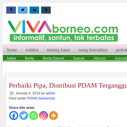
home
redaksi
tentang kami
ruang konsultasi
pedom
Artikel
Berita
Berita Daerah
Daerah
Hiburan
Konsult
Wisata
Pedoman Media Siber
Redaksi
Ruang Konsultasi
Perbaiki Pipa, Distribusi PDAM Tergangg
January 4, 2019
by
admin
Filed under
PDAM Samarinda
Share this news