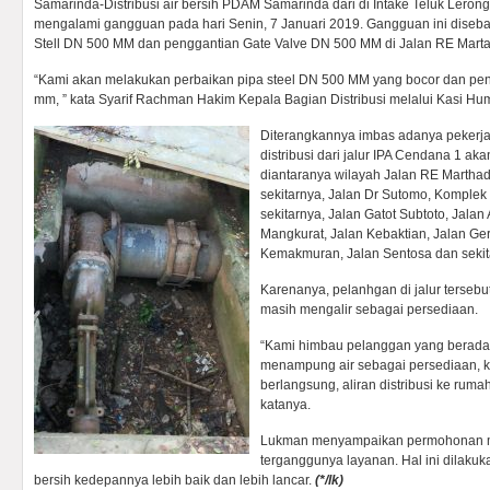
Samarinda-Distribusi air bersih PDAM Samarinda dari di Intake Teluk Leron
mengalami gangguan pada hari Senin, 7 Januari 2019. Gangguan ini diseb
Stell DN 500 MM dan penggantian Gate Valve DN 500 MM di Jalan RE Marta
“Kami akan melakukan perbaikan pipa steel DN 500 MM yang bocor dan pe
mm, ” kata Syarif Rachman Hakim Kepala Bagian Distribusi melalui Kasi 
Diterangkannya imbas adanya pekerja
distribusi dari jalur IPA Cendana 1 
diantaranya wilayah Jalan RE Martha
sekitarnya, Jalan Dr Sutomo, Komple
sekitarnya, Jalan Gatot Subtoto, Jal
Mangkurat, Jalan Kebaktian, Jalan Geril
Kemakmuran, Jalan Sentosa dan sekit
Karenanya, pelanhgan di jalur tersebu
masih mengalir sebagai persediaan.
“Kami himbau pelanggan yang berada d
menampung air sebagai persediaan, 
berlangsung, aliran distribusi ke rum
katanya.
Lukman menyampaikan permohonan m
terganggunya layanan. Hal ini dilakuka
bersih kedepannya lebih baik dan lebih lancar.
(*/lk)