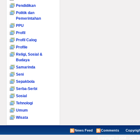
Pendidikan
Politik dan
Pemerintahan
PPU
Profil
Profil Calog
Profile
Religi, Sosial &
Budaya
Samarinda
Seni
Sepakbola
Serba-Serbi
Sosial
Tehnologi
Umum
Wisata
News Feed
Comments
Copyright ©
Copyright © 2008 - 2026 V