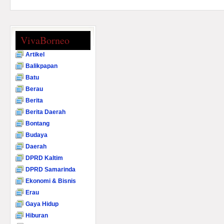
VivaBorneo
Artikel
Balikpapan
Batu
Berau
Berita
Berita Daerah
Bontang
Budaya
Daerah
DPRD Kaltim
DPRD Samarinda
Ekonomi & Bisnis
Erau
Gaya Hidup
Hiburan