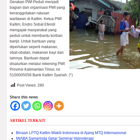
Gerakan PWI Peduli menjadi
bagian dari organisasi PWI yang
beranggotakan ratusan
wartawan di Kaltim. Ketua PWI
Kaltim, Endro Sobat Efendi
mengajak masyarakat yang
peduli untuk membantu korban
banjir. Untuk bantuan yang
diperlukan seperti makanan,
obat-obatan, makanan bayi dan
lainnya. Bantuan dapat
disalurkan melalui rekening PWI
Provinsi Kalimantan Timur, no
5100005058 Bank Kaltim Syariah. (*)
Post Views:
280
Share this news
ARTIKEL TERKAIT
Binaan LPTQ Kaltim Wakili Indonesia di Ajang MTQ Internasional
IWABA Samarinda Gelar Seminar Hipnoterapi