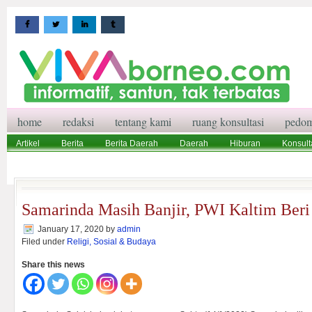
home
redaksi
tentang kami
ruang konsultasi
pedom
Artikel
Berita
Berita Daerah
Daerah
Hiburan
Konsult
Wisata
Pedoman Media Siber
Redaksi
Ruang Konsultasi
Samarinda Masih Banjir, PWI Kaltim Beri
January 17, 2020
by
admin
Filed under
Religi, Sosial & Budaya
Share this news