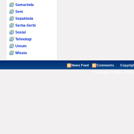
Samarinda
Seni
Sepakbola
Serba-Serbi
Sosial
Tehnologi
Umum
Wisata
News Feed
Comments
Copyright ©
Copyright © 2008 - 2026 V