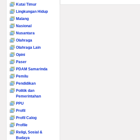
Kutai Timur
Lingkungan Hidup
Malang
Nasional
Nusantara
Olahraga
Olahraga Lain
Opini
Paser
PDAM Samarinda
Pemilu
Pendidikan
Politik dan
Pemerintahan
PPU
Profil
Profil Calog
Profile
Religi, Sosial &
Budaya