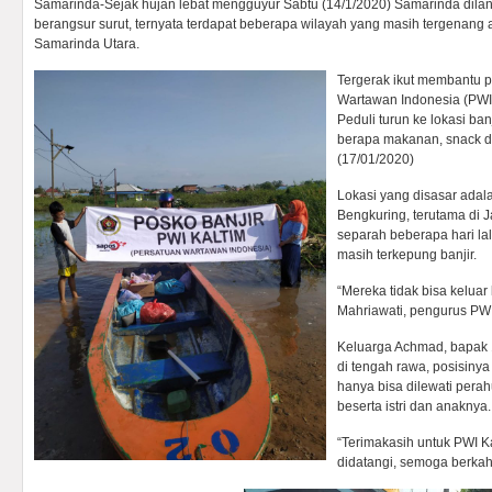
Samarinda-Sejak hujan lebat mengguyur Sabtu (14/1/2020) Samarinda dilanda
berangsur surut, ternyata terdapat beberapa wilayah yang masih tergenang 
Samarinda Utara.
Tergerak ikut membantu p
Wartawan Indonesia (PWI)
Peduli turun ke lokasi b
berapa makanan, snack d
(17/01/2020)
Lokasi yang disasar ada
Bengkuring, terutama di Ja
separah beberapa hari la
masih terkepung banjir.
“Mereka tidak bisa keluar 
Mahriawati, pengurus PWI
Keluarga Achmad, bapak 
di tengah rawa, posisinya
hanya bisa dilewati pera
beserta istri dan anaknya.
“Terimakasih untuk PWI K
didatangi, semoga berkah