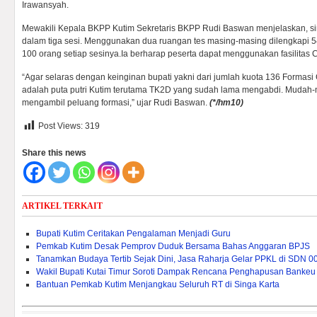
Irawansyah.
Mewakili Kepala BKPP Kutim Sekretaris BKPP Rudi Baswan menjelaskan, sim
dalam tiga sesi. Menggunakan dua ruangan tes masing-masing dilengkapi 
100 orang setiap sesinya.Ia berharap peserta dapat menggunakan fasilitas
“Agar selaras dengan keinginan bupati yakni dari jumlah kuota 136 Formas
adalah puta putri Kutim terutama TK2D yang sudah lama mengabdi. Muda
mengambil peluang formasi,” ujar Rudi Baswan.
(*/hm10)
Post Views:
319
Share this news
ARTIKEL TERKAIT
Bupati Kutim Ceritakan Pengalaman Menjadi Guru
Pemkab Kutim Desak Pemprov Duduk Bersama Bahas Anggaran BPJS
Tanamkan Budaya Tertib Sejak Dini, Jasa Raharja Gelar PPKL di SDN 0
Wakil Bupati Kutai Timur Soroti Dampak Rencana Penghapusan Bankeu 
Bantuan Pemkab Kutim Menjangkau Seluruh RT di Singa Karta