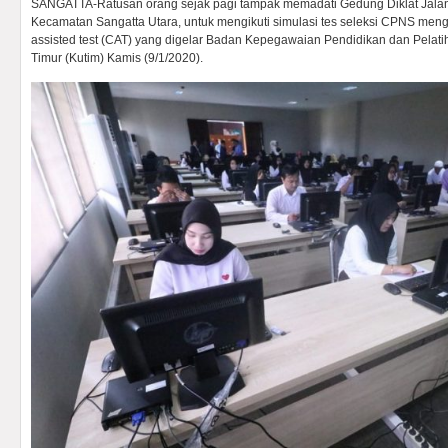
SANGATTA-Ratusan orang sejak pagi tampak memadati Gedung Diklat Jalan 
Kecamatan Sangatta Utara, untuk mengikuti simulasi tes seleksi CPNS me
assisted test (CAT) yang digelar Badan Kepegawaian Pendidikan dan Pelat
Timur (Kutim) Kamis (9/1/2020).