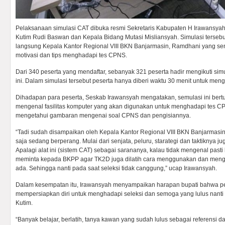
Pelaksanaan simulasi CAT dibuka resmi Sekretaris Kabupaten H Irawansyah
Kutim Rudi Baswan dan Kepala Bidang Mutasi Misliansyah. Simulasi tersebut
langsung Kepala Kantor Regional VIII BKN Banjarmasin, Ramdhani yang s
motivasi dan tips menghadapi tes CPNS.
Dari 340 peserta yang mendaftar, sebanyak 321 peserta hadir mengikuti simul
ini. Dalam simulasi tersebut peserta hanya diberi waktu 30 menit untuk meng
Dihadapan para peserta, Seskab Irawansyah mengatakan, semulasi ini bertu
mengenal fasilitas komputer yang akan digunakan untuk menghadapi tes CPN
mengetahui gambaran mengenai soal CPNS dan pengisiannya.
“Tadi sudah disampaikan oleh Kepala Kantor Regional VIII BKN Banjarmasi
saja sedang berperang. Mulai dari senjata, peluru, starategi dan taktiknya
Apalagi alat ini (sistem CAT) sebagai sarananya, kalau tidak mengenal pasti 
meminta kepada BKPP agar TK2D juga dilatih cara menggunakan dan mengisi
ada. Sehingga nanti pada saat seleksi tidak canggung,” ucap Irawansyah.
Dalam kesempatan itu, Irawansyah menyampaikan harapan bupati bahwa pes
mempersiapkan diri untuk menghadapi seleksi dan semoga yang lulus nanti m
Kutim.
“Banyak belajar, berlatih, tanya kawan yang sudah lulus sebagai referensi 