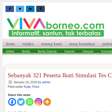
home
redaksi
tentang kami
ruang konsultasi
pedom
Artikel
Berita
Berita Daerah
Daerah
Hiburan
Konsult
Wisata
Pedoman Media Siber
Redaksi
Ruang Konsultasi
Sebanyak 321 Peserta Ikuti Simulasi Te
January 10, 2020
by
admin
Filed under
Kutai Timur
Share this news