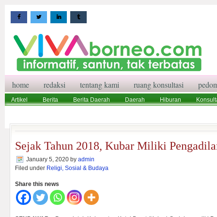
home
redaksi
tentang kami
ruang konsultasi
pedom
Artikel
Berita
Berita Daerah
Daerah
Hiburan
Konsult
Wisata
Pedoman Media Siber
Redaksi
Ruang Konsultasi
Sejak Tahun 2018, Kubar Miliki Pengadil
January 5, 2020
by
admin
Filed under
Religi, Sosial & Budaya
Share this news