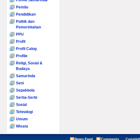
PDAM Samarinda
Pemilu
Pendidikan
Politik dan
Pemerintahan
PPU
Profil
Profil Calog
Profile
Religi, Sosial &
Budaya
Samarinda
Seni
Sepakbola
Serba-Serbi
Sosial
Tehnologi
Umum
Wisata
News Feed
Comments
Copyright ©