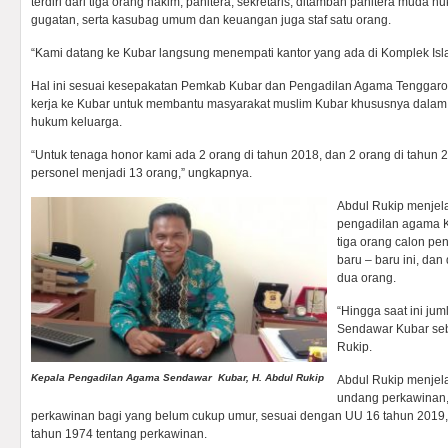
terdiri dari tiga orang hakim, panitera, sekretaris, ditambah panitera muda
gugatan, serta kasubag umum dan keuangan juga staf satu orang.
“Kami datang ke Kubar langsung menempati kantor yang ada di Komplek Islam
Hal ini sesuai kesepakatan Pemkab Kubar dan Pengadilan Agama Tenggar
kerja ke Kubar untuk membantu masyarakat muslim Kubar khususnya dala
hukum keluarga.
“Untuk tenaga honor kami ada 2 orang di tahun 2018, dan 2 orang di tahun 
personel menjadi 13 orang,” ungkapnya.
Abdul Rukip menjela
pengadilan agama 
tiga orang calon pen
baru – baru ini, dan
dua orang.
“Hingga saat ini ju
Sendawar Kubar seb
Rukip.
Kepala Pengadilan Agama Sendawar Kubar, H. Abdul Rukip
Abdul Rukip menjela
undang perkawinan, 
perkawinan bagi yang belum cukup umur, sesuai dengan UU 16 tahun 2019,
tahun 1974 tentang perkawinan.