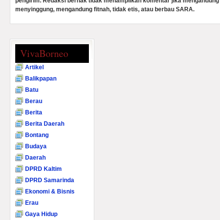
pengirim. Redaksi berhak tidak menampilkan komentar jika mengandung 
menyinggung, mengandung fitnah, tidak etis, atau berbau SARA.
VivaBorneo
Artikel
Balikpapan
Batu
Berau
Berita
Berita Daerah
Bontang
Budaya
Daerah
DPRD Kaltim
DPRD Samarinda
Ekonomi & Bisnis
Erau
Gaya Hidup