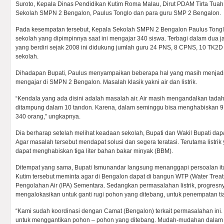
Suroto, Kepala Dinas Pendidikan Kutim Roma Malau, Dirut PDAM Tirta Tuah
Sekolah SMPN 2 Bengalon, Paulus Tonglo dan para guru SMP 2 Bengalon.
Pada kesempatan tersebut, Kepala Sekolah SMPN 2 Bengalon Paulus Tonglo
sekolah yang dipimpinnya saat ini mengajar 340 siswa. Terbagi dalam dua 
yang berdiri sejak 2008 ini didukung jumlah guru 24 PNS, 8 CPNS, 10 TK2D
sekolah.
Dihadapan Bupati, Paulus menyampaikan beberapa hal yang masih menjadi
mengajar di SMPN 2 Bengalon. Masalah klasik yakni air dan listrik.
“Kendala yang ada disini adalah masalah air. Air masih mengandalkan tadah 
ditampung dalam 10 tandon. Karena, dalam seminggu bisa menghabiskan 9 t
340 orang,” ungkapnya.
Dia berharap setelah melihat keadaan sekolah, Bupati dan Wakil Bupati dap
Agar masalah tersebut mendapat solusi dan segera teratasi. Terutama listrik 
dapat menghabiskan tiga liter bahan bakar minyak (BBM).
Ditempat yang sama, Bupati Ismunandar langsung menanggapi persoalan it
Kutim tersebut meminta agar di Bengalon dapat di bangun WTP (Water Treatm
Pengolahan Air (IPA) Sementara. Sedangkan permasalahan listrik, progresn
mengalokasikan untuk ganti rugi pohon yang ditebang, untuk penempatan tian
“Kami sudah koordinasi dengan Camat (Bengalon) terkait permasalahan ini.
untuk menggantikan pohon – pohon yang ditebang. Mudah-mudahan dalam 