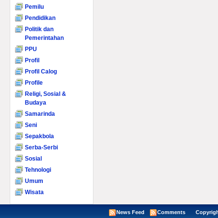
Pemilu
Pendidikan
Politik dan
Pemerintahan
PPU
Profil
Profil Calog
Profile
Religi, Sosial &
Budaya
Samarinda
Seni
Sepakbola
Serba-Serbi
Sosial
Tehnologi
Umum
Wisata
News Feed
Comments
Copyright ©