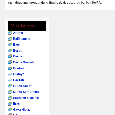
menyinggung, mengandung fitnah, tidak etis, atau berbau SARA.
VivaBorneo
Artikel
Balikpapan
Batu
Berau
Berita
Berita Daerah
Bontang
Budaya
Daerah
DPRD Kaltim
DPRD Samarinda
Ekonomi & Bisnis
Erau
Gaya Hidup