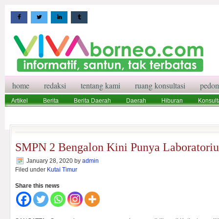
home
redaksi
tentang kami
ruang konsultasi
pedom
Artikel
Berita
Berita Daerah
Daerah
Hiburan
Konsult
Wisata
Pedoman Media Siber
Redaksi
Ruang Konsultasi
SMPN 2 Bengalon Kini Punya Laboratori
January 28, 2020
by
admin
Filed under
Kutai Timur
Share this news