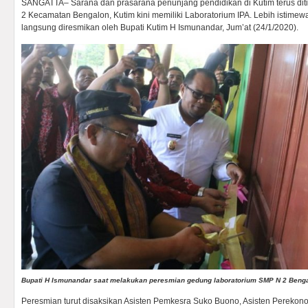
SANGATTA– Sarana dan prasarana penunjang pendidikan di Kutim terus di
2 Kecamatan Bengalon, Kutim kini memiliki Laboratorium IPA. Lebih istimewan
langsung diresmikan oleh Bupati Kutim H Ismunandar, Jum’at (24/1/2020).
Bupati H Ismunandar saat melakukan peresmian gedung laboratorium SMP N 2 Benga
Peresmian turut disaksikan Asisten Pemkesra Suko Buono, Asisten Perek