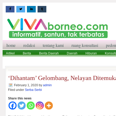
home
redaksi
tentang kami
ruang konsultasi
pedom
Artikel
Berita
Berita Daerah
Daerah
Hiburan
Konsult
Wisata
Pedoman Media Siber
Redaksi
Ruang Konsultasi
‘Dihantam’ Gelombang, Nelayan Ditemuk
February 1, 2020
by
admin
Filed under
Serba-Serbi
Share this news