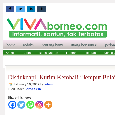
home
redaksi
tentang kami
ruang konsultasi
pedom
Artikel
Berita
Berita Daerah
Daerah
Hiburan
Konsult
Wisata
Pedoman Media Siber
Redaksi
Ruang Konsultasi
Disdukcapil Kutim Kembali “Jemput Bola
February 19, 2019
by
admin
Filed under
Serba-Serbi
Share this news