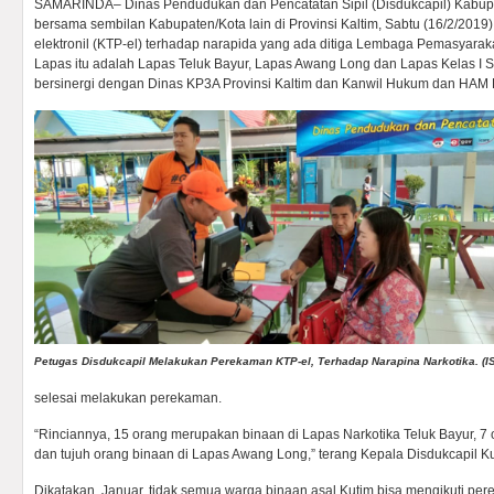
SAMARINDA– Dinas Pendudukan dan Pencatatan Sipil (Disdukcapil) Kabupat
bersama sembilan Kabupaten/Kota lain di Provinsi Kaltim, Sabtu (16/2/20
elektronil (KTP-el) terhadap narapida yang ada ditiga Lembaga Pemasyaraka
Lapas itu adalah Lapas Teluk Bayur, Lapas Awang Long dan Lapas Kelas I 
bersinergi dengan Dinas KP3A Provinsi Kaltim dan Kanwil Hukum dan HAM P
Petugas Disdukcapil Melakukan Perekaman KTP-el, Terhadap Narapina Narkotika. (I
selesai melakukan perekaman.
“Rinciannya, 15 orang merupakan binaan di Lapas Narkotika Teluk Bayur, 7
dan tujuh orang binaan di Lapas Awang Long,” terang Kepala Disdukcapil Ku
Dikatakan, Januar, tidak semua warga binaan asal Kutim bisa mengikuti per