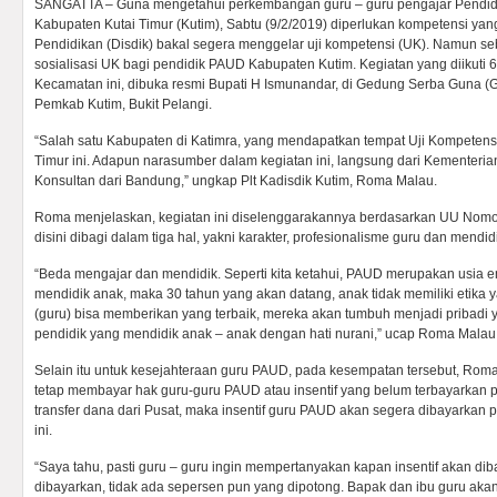
SANGATTA – Guna mengetahui perkembangan guru – guru pengajar Pendidi
Kabupaten Kutai Timur (Kutim), Sabtu (9/2/2019) diperlukan kompetensi yang
Pendidikan (Disdik) bakal segera menggelar uji kompetensi (UK). Namun se
sosialisasi UK bagi pendidik PAUD Kabupaten Kutim. Kegiatan yang diikuti
Kecamatan ini, dibuka resmi Bupati H Ismunandar, di Gedung Serba Guna (
Pemkab Kutim, Bukit Pelangi.
“Salah satu Kabupaten di Katimra, yang mendapatkan tempat Uji Kompetens
Timur ini. Adapun narasumber dalam kegiatan ini, langsung dari Kemente
Konsultan dari Bandung,” ungkap Plt Kadisdik Kutim, Roma Malau.
Roma menjelaskan, kegiatan ini diselenggarakannya berdasarkan UU Nomo
disini dibagi dalam tiga hal, yakni karakter, profesionalisme guru dan mendid
“Beda mengajar dan mendidik. Seperti kita ketahui, PAUD merupakan usia e
mendidik anak, maka 30 tahun yang akan datang, anak tidak memiliki etika y
(guru) bisa memberikan yang terbaik, mereka akan tumbuh menjadi pribadi ya
pendidik yang mendidik anak – anak dengan hati nurani,” ucap Roma Malau
Selain itu untuk kesejahteraan guru PAUD, pada kesempatan tersebut, Rom
tetap membayar hak guru-guru PAUD atau insentif yang belum terbayarkan p
transfer dana dari Pusat, maka insentif guru PAUD akan segera dibayarkan
ini.
“Saya tahu, pasti guru – guru ingin mempertanyakan kapan insentif akan diba
dibayarkan, tidak ada sepersen pun yang dipotong. Bapak dan ibu guru aka