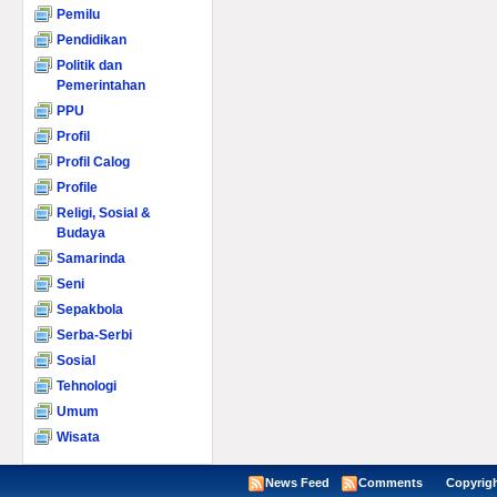
Pemilu
Pendidikan
Politik dan
Pemerintahan
PPU
Profil
Profil Calog
Profile
Religi, Sosial &
Budaya
Samarinda
Seni
Sepakbola
Serba-Serbi
Sosial
Tehnologi
Umum
Wisata
News Feed
Comments
Copyright ©