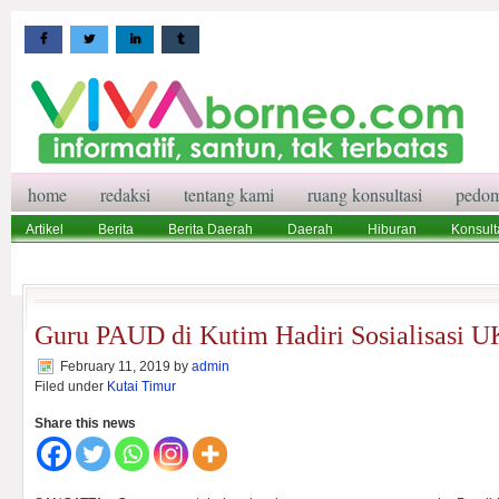
home
redaksi
tentang kami
ruang konsultasi
pedom
Artikel
Berita
Berita Daerah
Daerah
Hiburan
Konsult
Wisata
Pedoman Media Siber
Redaksi
Ruang Konsultasi
Guru PAUD di Kutim Hadiri Sosialisasi U
February 11, 2019
by
admin
Filed under
Kutai Timur
Share this news