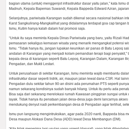
bagian utama (untuk) menggenjot infrastruktur dasar yaitu jalan,” kata Ism
Madnuh, Kepala Bapemas Suwandi, Kepala Bappeda Edward Azran, jajaran 
Selanjutnya, pariwisata Karangan sudah dikenal secara nasional bahkan in
Karst Sangkulirang-Mangkalihat yang didalamnya terdapat goa cap tangan b
Ismu, Kutim hanya kalah dalam hal promosi saja.
“Untuk itu saya meminta Kepala Dinas Pariwisata yang baru, yaitu Rizali H
pemasaran sekaligus kemasan wisata yang menarik mengangkat potensi wisa
Ismu. “Tidak hanya itu, jangan lupakan keunikan air panas di Batu Lepoq sal
andalan di Karangan yang menjadi kolam pemandian terapi bagi penyakit,”
kepala desa di karangan seperti Batu Lepoq, Karangan Dalam, Karangan Ili
Pengadan, dan Mukti Lestari.
Untuk perusahaan di sekitar Karangan, Ismu meminta wajib membantu dal
infrastruktur dasar seperti listrik, air, maupun jalan lewat dana CSR. Hal lain
Pengadan dulu sekitar tahun 90-an disini ada perumahan PTS seperti punya 
namun sekarang kondisinya sudah banyak hilang. Untuk itu perlu ada pen
Bisa saja dari sekarang merelokasi rumah Kawasan pinggiran sungai untuk 
layak. Tidak hanya itu penataan jalan desa-desa juga demi lancarnya akses
mendukung denyut nadi perkembangan desa di Pengadan agar terlihat, set
Ismu pun langsung mengintruksikan, agar pada 2020 nanti, Bappeda bisa m
Desa maupun Alokasi Dana Desa (ADD) lewat Desa Membangun (DM).
“Kita tidak menerima lagi usulan yang urgent (darurat), yang tidak ditandata