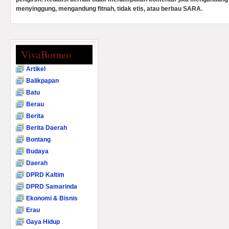
menyinggung, mengandung fitnah, tidak etis, atau berbau SARA.
VivaBorneo
Artikel
Balikpapan
Batu
Berau
Berita
Berita Daerah
Bontang
Budaya
Daerah
DPRD Kaltim
DPRD Samarinda
Ekonomi & Bisnis
Erau
Gaya Hidup