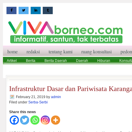
home
redaksi
tentang kami
ruang konsultasi
pedom
Artikel
Berita
Berita Daerah
Daerah
Hiburan
Konsult
Wisata
Pedoman Media Siber
Redaksi
Ruang Konsultasi
Infrastruktur Dasar dan Pariwisata Karang
February 21, 2019
by
admin
Filed under
Serba-Serbi
Share this news