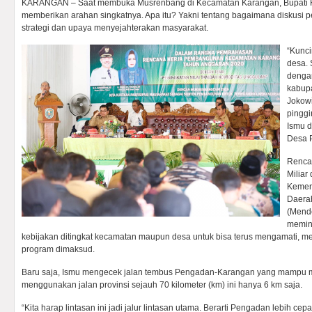
KARANGAN – Saat membuka Musrenbang di Kecamatan Karangan, Bupati Ku
memberikan arahan singkatnya. Apa itu? Yakni tentang bagaimana diskusi 
strategi dan upaya menyejahterakan masyarakat.
“Kunci
desa.
dengan
kabupa
Jokow
pinggi
Ismu 
Desa P
Renca
Miliar
Kemen
Daerah
(Mende
memin
kebijakan ditingkat kecamatan maupun desa untuk bisa terus mengamati,
program dimaksud.
Baru saja, Ismu mengecek jalan tembus Pengadan-Karangan yang mampu 
menggunakan jalan provinsi sejauh 70 kilometer (km) ini hanya 6 km saja.
“Kita harap lintasan ini jadi jalur lintasan utama. Berarti Pengadan lebih ce