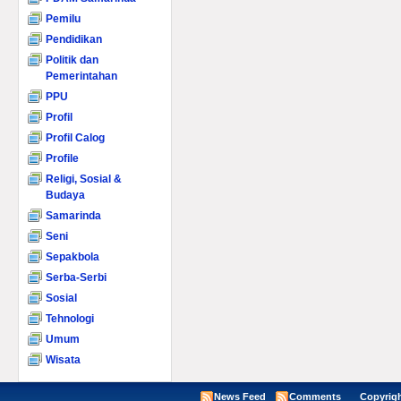
Pemilu
Pendidikan
Politik dan
Pemerintahan
PPU
Profil
Profil Calog
Profile
Religi, Sosial &
Budaya
Samarinda
Seni
Sepakbola
Serba-Serbi
Sosial
Tehnologi
Umum
Wisata
News Feed
Comments
Copyright ©