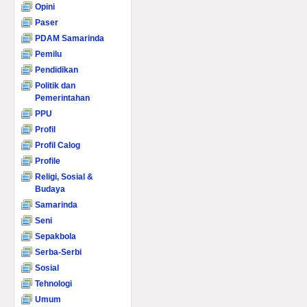
Opini
Paser
PDAM Samarinda
Pemilu
Pendidikan
Politik dan
Pemerintahan
PPU
Profil
Profil Calog
Profile
Religi, Sosial &
Budaya
Samarinda
Seni
Sepakbola
Serba-Serbi
Sosial
Tehnologi
Umum