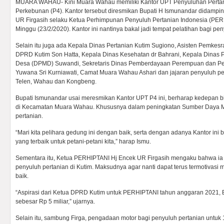
MUARA WAHAU- Kini Muara Wahau memiliki Kantor UPT Penyuluhan Pertan
Perkebunan (P4). Kantor tersebut diresmikan Bupati H Ismunandar didampi
UR Firgasih selaku Ketua Perhimpunan Penyuluh Pertanian Indonesia (PE
Minggu (23/2/2020). Kantor ini nantinya bakal jadi tempat pelatihan bagi pen
Selain itu juga ada Kepala Dinas Pertanian Kutim Sugiono, Asisten Pemkes
DPRD Kutim Son Hatta, Kepala Dinas Kesehatan dr Bahrani, Kepala Dinas
Desa (DPMD) Suwandi, Sekretaris Dinas Pemberdayaan Perempuan dan Pe
Yuwana Sri Kurniawati, Camat Muara Wahau Ashari dan jajaran penyuluh p
Telen, Wahau dan Kongbeng.
Bupati Ismunandar usai meresmikan Kantor UPT P4 ini, berharap kedepan b
di Kecamatan Muara Wahau. Khususnya dalam peningkatan Sumber Daya M
pertanian.
“Mari kita pelihara gedung ini dengan baik, serta dengan adanya Kantor in
yang terbaik untuk petani-petani kita,” harap Ismu.
Sementara itu, Ketua PERHIPTANI Hj Encek UR Firgasih mengaku bahwa ia
penyuluh pertanian di Kutim. Maksudnya agar nanti dapat terus termotivas
baik.
“Aspirasi dari Ketua DPRD Kutim untuk PERHIPTANI tahun anggaran 2021,
sebesar Rp 5 miliar,” ujarnya.
Selain itu, sambung Firga, pengadaan motor bagi penyuluh pertanian untuk 