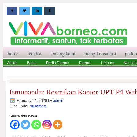
home
redaksi
tentang kami
ruang konsultasi
pedom
Artikel
Berita
Berita Daerah
Daerah
Hiburan
Konsult
Wisata
Pedoman Media Siber
Redaksi
Ruang Konsultasi
Ismunandar Resmikan Kantor UPT P4 Wa
February 24, 2020
by
admin
Filed under
Nusantara
Share this news