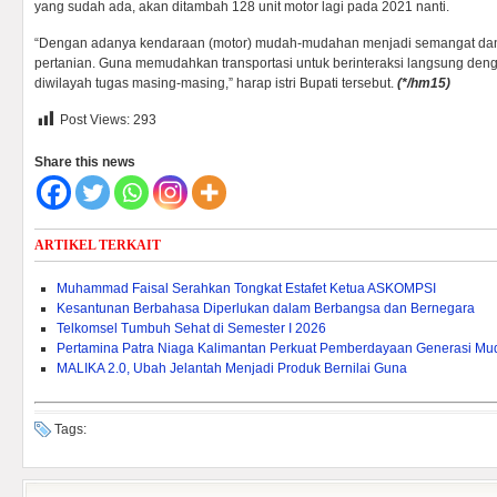
yang sudah ada, akan ditambah 128 unit motor lagi pada 2021 nanti.
“Dengan adanya kendaraan (motor) mudah-mudahan menjadi semangat dan 
pertanian. Guna memudahkan transportasi untuk berinteraksi langsung den
diwilayah tugas masing-masing,” harap istri Bupati tersebut.
(
*/hm15)
Post Views:
293
Share this news
ARTIKEL TERKAIT
Muhammad Faisal Serahkan Tongkat Estafet Ketua ASKOMPSI
Kesantunan Berbahasa Diperlukan dalam Berbangsa dan Bernegara
Telkomsel Tumbuh Sehat di Semester I 2026
Pertamina Patra Niaga Kalimantan Perkuat Pemberdayaan Generasi Mu
MALIKA 2.0, Ubah Jelantah Menjadi Produk Bernilai Guna
Tags: