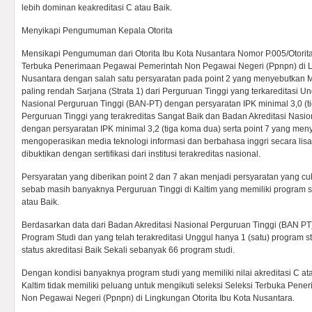
lebih dominan keakreditasi C atau Baik.
Menyikapi Pengumuman Kepala Otorita
Mensikapi Pengumuman dari Otorita Ibu Kota Nusantara Nomor P.005/Otorita 
Terbuka Penerimaan Pegawai Pemerintah Non Pegawai Negeri (Ppnpn) di Li
Nusantara dengan salah satu persyaratan pada point 2 yang menyebutkan Mem
paling rendah Sarjana (Strata 1) dari Perguruan Tinggi yang terkareditasi Un
Nasional Perguruan Tinggi (BAN-PT) dengan persyaratan IPK minimal 3,0 (t
Perguruan Tinggi yang terakreditas Sangat Baik dan Badan Akreditasi Nasi
dengan persyaratan IPK minimal 3,2 (tiga koma dua) serta point 7 yang m
mengoperasikan media teknologi informasi dan berbahasa inggri secara lis
dibuktikan dengan sertifikasi dari institusi terakreditas nasional.
Persyaratan yang diberikan point 2 dan 7 akan menjadi persyaratan yang cu
sebab masih banyaknya Perguruan Tinggi di Kaltim yang memiliki program st
atau Baik.
Berdasarkan data dari Badan Akreditasi Nasional Perguruan Tinggi (BAN PT)
Program Studi dan yang telah terakreditasi Unggul hanya 1 (satu) program s
status akreditasi Baik Sekali sebanyak 66 program studi.
Dengan kondisi banyaknya program studi yang memiliki nilai akreditasi C 
Kaltim tidak memiliki peluang untuk mengikuti seleksi Seleksi Terbuka Pe
Non Pegawai Negeri (Ppnpn) di Lingkungan Otorita Ibu Kota Nusantara.