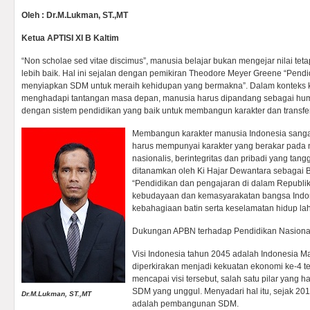
Oleh : Dr.M.Lukman, ST.,MT
Ketua APTISI XI B Kaltim
“Non scholae sed vitae discimus”, manusia belajar bukan mengejar nilai te
lebih baik. Hal ini sejalan dengan pemikiran Theodore Meyer Greene “Pen
menyiapkan SDM untuk meraih kehidupan yang bermakna”. Dalam konteks 
menghadapi tantangan masa depan, manusia harus dipandang sebagai huma
dengan sistem pendidikan yang baik untuk membangun karakter dan transfe
Membangun karakter manusia Indonesia sangat
harus mempunyai karakter yang berakar pada ni
nasionalis, berintegritas dan pribadi yang tan
ditanamkan oleh Ki Hajar Dewantara sebagai 
“Pendidikan dan pengajaran di dalam Republi
kebudayaan dan kemasyarakatan bangsa Indon
kebahagiaan batin serta keselamatan hidup lahi
Dukungan APBN terhadap Pendidikan Nasiona
Visi Indonesia tahun 2045 adalah Indonesia Maj
diperkirakan menjadi kekuatan ekonomi ke-4 te
mencapai visi tersebut, salah satu pilar yang h
SDM yang unggul. Menyadari hal itu, sejak 20
Dr.M.Lukman, ST.,MT
adalah pembangunan SDM.