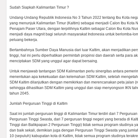
Sudah Siapkah Kalimantan Timur ?
Undang-Undang Republik Indonesia No 3 Tahun 2022 tentang Ibu Kota ne
yang menunjuk Kalimantan Timur (Kaltim) sebagai menjadi Calon Ibu Kota N
Penajam Paser Utara, dengan terpilihnya Kaltim sebagai Calon Ibu Kota Nu
menjadi daya magnit bagi seluruh masyarakat Indonesia untuk berlomba-lo
peluang bekerja.
Bertambahnya Sumber Daya Manusia dari luar Kaltim, akan menjadikan per
tinggi, hal ini perlu diperhatikan permintah propinsi dan daerah serta para a
menciptakan SDM yang unggul agar dapat bersaing.
Untuk menjawab tantangan SDM Kalimantan perlu sinergitas antara pemerin
menentukan apa kekekuatan dan kelemahan SDM Kaltim, setelah mengetah
SDM Kaltim dilanjutkan dengan memikirkan dan merencanakan peta jalan (r
sehingga dihasilkan SDM Kaltim yang unggul dan siap menyongson IKN ta
tahun 2045.
Jumlah Perguruan Tinggi di Kaltim
Saat ini jumlah perguruan tinggi di Kalimantan Timur terdiri dari 7 Pergurua
Perguruan Tinggi Swasta, dari 7 perguruan tinggi negeri yang berada di Ka
Tinggi dan Balikpapan 2 Perguruan Tinggi) tidak semua program studinya ya
dan baik sekali, demikian juga dengan Perguruan Tinggi Swasta yang jumla
10 (sepuluh) kabupatan kota di Kaltim, tidak semua program studinya terakre