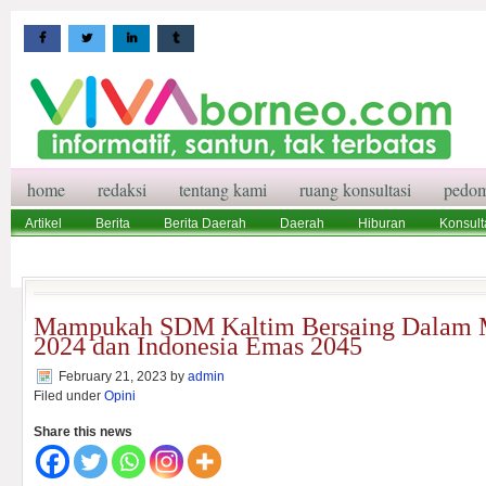
home
redaksi
tentang kami
ruang konsultasi
pedom
Artikel
Berita
Berita Daerah
Daerah
Hiburan
Konsult
Wisata
Pedoman Media Siber
Redaksi
Ruang Konsultasi
Mampukah SDM Kaltim Bersaing Dalam
2024 dan Indonesia Emas 2045
February 21, 2023
by
admin
Filed under
Opini
Share this news