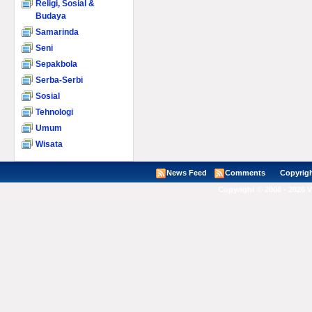
Religi, Sosial &
Budaya
Samarinda
Seni
Sepakbola
Serba-Serbi
Sosial
Tehnologi
Umum
Wisata
News Feed
Comments
Copyright ©
Copyright © 2008 - 2026 V