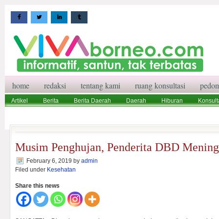
home
redaksi
tentang kami
ruang konsultasi
pedom
Artikel
Berita
Berita Daerah
Daerah
Hiburan
Konsult
Wisata
Pedoman Media Siber
Redaksi
Ruang Konsultasi
Musim Penghujan, Penderita DBD Mening
February 6, 2019
by
admin
Filed under
Kesehatan
Share this news