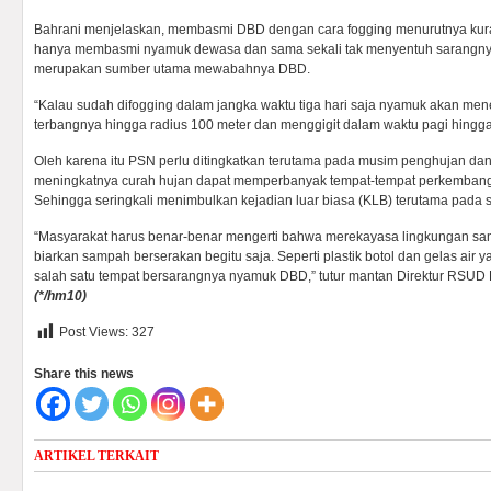
Bahrani menjelaskan, membasmi DBD dengan cara fogging menurutnya kur
hanya membasmi nyamuk dewasa dan sama sekali tak menyentuh sarangny
merupakan sumber utama mewabahnya DBD.
“Kalau sudah difogging dalam jangka waktu tiga hari saja nyamuk akan men
terbangnya hingga radius 100 meter dan menggigit dalam waktu pagi hingga 
Oleh karena itu PSN perlu ditingkatkan terutama pada musim penghujan da
meningkatnya curah hujan dapat memperbanyak tempat-tempat perkemban
Sehingga seringkali menimbulkan kejadian luar biasa (KLB) terutama pada
“Masyarakat harus benar-benar mengerti bahwa merekayasa lingkungan sang
biarkan sampah berserakan begitu saja. Seperti plastik botol dan gelas air 
salah satu tempat bersarangnya nyamuk DBD,” tutur mantan Direktur RSUD
(
*/hm10)
Post Views:
327
Share this news
ARTIKEL TERKAIT