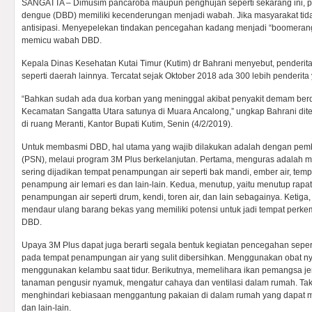
SANGATTA – Dimusim pancaroba maupun penghujan seperti sekarang ini, 
dengue (DBD) memiliki kecenderungan menjadi wabah. Jika masyarakat tid
antisipasi. Menyepelekan tindakan pencegahan kadang menjadi “boomerang
memicu wabah DBD.
Kepala Dinas Kesehatan Kutai Timur (Kutim) dr Bahrani menyebut, penderit
seperti daerah lainnya. Tercatat sejak Oktober 2018 ada 300 lebih penderita
“Bahkan sudah ada dua korban yang meninggal akibat penyakit demam berd
Kecamatan Sangatta Utara satunya di Muara Ancalong,” ungkap Bahrani dite
di ruang Meranti, Kantor Bupati Kutim, Senin (4/2/2019).
Untuk membasmi DBD, hal utama yang wajib dilakukan adalah dengan pe
(PSN), melaui program 3M Plus berkelanjutan. Pertama, menguras adalah 
sering dijadikan tempat penampungan air seperti bak mandi, ember air, te
penampung air lemari es dan lain-lain. Kedua, menutup, yaitu menutup rapa
penampungan air seperti drum, kendi, toren air, dan lain sebagainya. Ketig
mendaur ulang barang bekas yang memiliki potensi untuk jadi tempat per
DBD.
Upaya 3M Plus dapat juga berarti segala bentuk kegiatan pencegahan seper
pada tempat penampungan air yang sulit dibersihkan. Menggunakan obat n
menggunakan kelambu saat tidur. Berikutnya, memelihara ikan pemangsa j
tanaman pengusir nyamuk, mengatur cahaya dan ventilasi dalam rumah. Tak 
menghindari kebiasaan menggantung pakaian di dalam rumah yang dapat me
dan lain-lain.