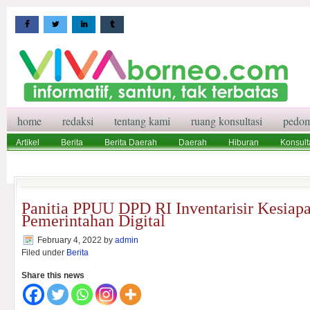
home
redaksi
tentang kami
ruang konsultasi
pedom
Artikel
Berita
Berita Daerah
Daerah
Hiburan
Konsult
Wisata
Pedoman Media Siber
Redaksi
Ruang Konsultasi
Panitia PPUU DPD RI Inventarisir Kesiap
Pemerintahan Digital
February 4, 2022
by
admin
Filed under
Berita
Share this news