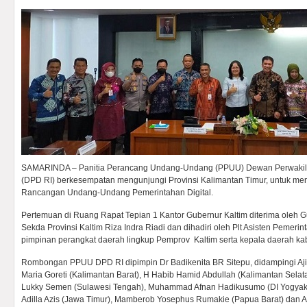
SAMARINDA – Panitia Perancang Undang-Undang (PPUU) Dewan Perwakila
(DPD RI) berkesempatan mengunjungi Provinsi Kalimantan Timur, untuk meng
Rancangan Undang-Undang Pemerintahan Digital.
Pertemuan di Ruang Rapat Tepian 1 Kantor Gubernur Kaltim diterima oleh Gub
Sekda Provinsi Kaltim Riza Indra Riadi dan dihadiri oleh Plt Asisten Pemeri
pimpinan perangkat daerah lingkup Pemprov Kaltim serta kepala daerah kab
Rombongan PPUU DPD RI dipimpin Dr Badikenita BR Sitepu, didampingi Aji M
Maria Goreti (Kalimantan Barat), H Habib Hamid Abdullah (Kalimantan Selata
Lukky Semen (Sulawesi Tengah), Muhammad Afnan Hadikusumo (DI Yogyakar
Adilla Azis (Jawa Timur), Mamberob Yosephus Rumakie (Papua Barat) dan