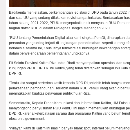
Badikenita menjelaskan, perkembangan legislasi di DPD pada tahun 2022 
dan satu UU yang sedang dilakukan revisi sangat terbatas. Berdasarkan has
tahun sidang 2021-2022, PPUU menyepakati untuk menyusun RUU Pemerin
bagian daftar RUU di dalam Prolegnas Jangka Menengah 2020.
“RUU tentang Pemerintahan Digital atau kami singkat PemDi, diharapkan d
persoalan yang sering terjadi di lingkungan pemerintahan, seperti kurang efek
Indonesia selama ini, Khususnya terkait relasi hubungan kewenangan antar
dalam penyelengaraan pemerintahan,” ungkapnya.
Plt Sekda Provinsi Kaltim Riza Indra Riadi menyampaikan apresiasi dan ucap
kunjungan PPUU DPD RI ke Kaltim, yang telah ditetapkan sebagai Ibu Kota 
DPR RI.
“Tentu kita sangat berterima kasih kepada DPD RI, terlebih telah banyak 
pelaksanaan pembangunan. Terlebih dalam RUU PemDi yang akan dibentu
meningkatkan kualitas pelayanan publik,” ujar Riza.
Sementaraitu, Kepala Dinas Komunikasi dan Informatikan Kaltim, HM Faisal
menyongsong penyusunan RUU PemDi ini masih memerlukan dukungan pem
DPD RI, karena keterbatasan sarana dan prasarana Kaltim yang belum len
electronic government.
‘Wilayah kami di Kaltim ini masih banyak blank spot, internet belum menjang