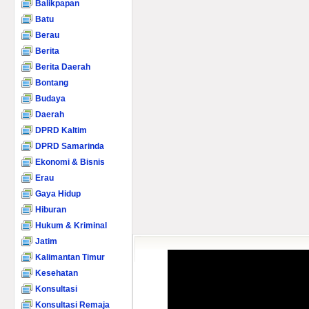
Balikpapan
Batu
Berau
Berita
Berita Daerah
Bontang
Budaya
Daerah
DPRD Kaltim
DPRD Samarinda
Ekonomi & Bisnis
Erau
Gaya Hidup
Hiburan
Hukum & Kriminal
Jatim
Kalimantan Timur
Kesehatan
Konsultasi
Konsultasi Remaja