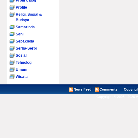
Profil Calog
Profile
Religi, Sosial &
Budaya
Samarinda
Seni
Sepakbola
Serba-Serbi
Sosial
Tehnologi
Umum
Wisata
News Feed
Comments
Copyright ©
Copyright © 2008 - 2026 V