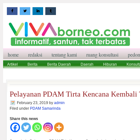
home
redaksi
tentang kami
ruang konsultasi
pedom
Artikel
Berita
Berita Daerah
Daerah
Hiburan
Konsult
Wisata
Pedoman Media Siber
Redaksi
Ruang Konsultasi
Pelayanan PDAM Tirta Kencana Kembali 
February 23, 2019
by
admin
Filed under
PDAM Samarinda
Share this news