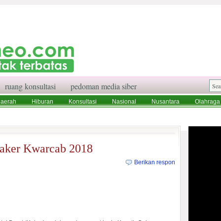
ruang konsultasi
pedoman media siber
aerah
Hiburan
Konsultasi
Nasional
Nusantara
Olahraga
aksi
Ruang Konsultasi
Tentang Kami
aker Kwarcab 2018
Berikan respon