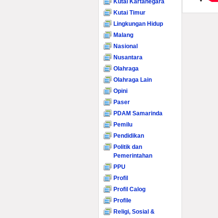
Kutai Kartanegara
Kutai Timur
Lingkungan Hidup
Malang
Nasional
Nusantara
Olahraga
Olahraga Lain
Opini
Paser
PDAM Samarinda
Pemilu
Pendidikan
Politik dan
Pemerintahan
PPU
Profil
Profil Calog
Profile
Religi, Sosial &