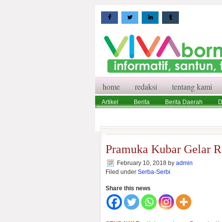
home
redaksi
tentang kami
Artikel
Berita
Berita Daerah
D
Wisata
Pedoman Media Siber
Red
Pramuka Kubar Gelar R
February 10, 2018
by
admin
Filed under
Serba-Serbi
Share this news