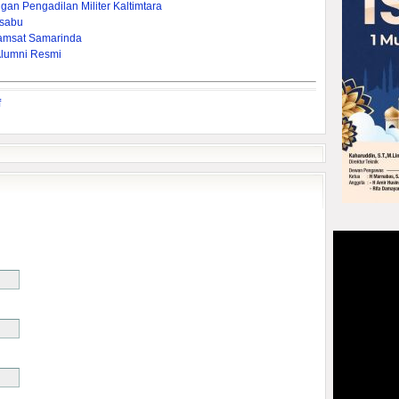
gan Pengadilan Militer Kaltimtara
-sabu
amsat Samarinda
Alumni Resmi
f