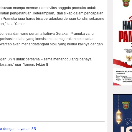
 disusun mampu memacu kreativitas anggota pramuka untuk
ningkatan pengetahuan, keterampilan, dan sikap dalam pencapaian
n Pramuka juga harus bisa beradaptasi dengan kondisi sekarang
an,” kata Yamon.
Indonesia dan yang pertama kalinya Gerakan Pramuka yang
anisasi nir laba yang konsisten dalam gerakan pelestarian
s Kwarcab akan menandatangani MoU yang kedua kalinya dengan
engan BNN untuk bersama – sama menanggulangi bahaya
arat ini,” ujar Yamon
. (
vb/
arf)
mur dengan Layanan 3S