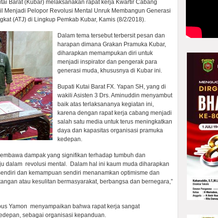
ai Barat (Kubar) melaksanakan rapat kerja Kwartir Cabang
il Menjadi Pelopor Revolusi Mental Unruk Membangun Generasi
jangkat (ATJ) di Lingkup Pemkab Kubar, Kamis (8/2/2018).
Dalam tema tersebut terbersit pesan dan
harapan dimana Grakan Pramuka Kubar,
diharapkan memampukan diri untuk
menjadi inspirator dan pengerak para
generasi muda, khususnya di Kubar ini.
Bupati Kutai Barat FX. Yapan SH, yang di
wakili Asisten 3 Drs. Aminuddin menyambut
baik atas terlaksananya kegiatan ini,
karena dengan rapat kerja cabang menjadi
salah satu media untuk terus meningkatkan
daya dan kapasitas organisasi pramuka
kedepan.
membawa dampak yang signifikan terhadap tumbuh dan
ju dalam revolusi mental. Dalam hal ini kaum muda diharapkan
 sendiri dan kemampuan sendiri menanamkan optimisme dan
ntangan atau kesulitan bermasyarakat, berbangsa dan bernegara,”
obus Yamon menyampaikan bahwa rapat kerja sangat
edepan, sebagai organisasi kepanduan.