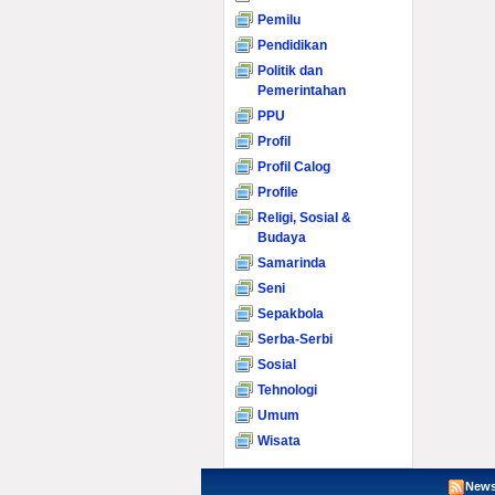
Pemilu
Pendidikan
Politik dan
Pemerintahan
PPU
Profil
Profil Calog
Profile
Religi, Sosial &
Budaya
Samarinda
Seni
Sepakbola
Serba-Serbi
Sosial
Tehnologi
Umum
Wisata
News