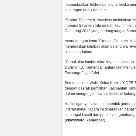
memanfaatkan tekhnologi digital ketika men
kunjungan untuk berlibur.
“Sekitar 70 persen travellers melakukan ‘se
inbound travellers kita adalah kaum milenia
Gathering 2019 yang berlangsung di Samari
Acara dengan tema ”Created Creators: Mille
menegaskan kembali akan datangnya revolu
bisa dihindarkan.
“Cepat atau lambat akan terjadi di seluruh
tourism 4.0. Kemenpar antara lain menyia
Exchange,” ujar Arief.
Sementara itu, Wakil Ketua Komisi X DPR-R
dengan daerah pemilihan Kalimantan Timu
dalam mengangkat isu-isu terkini di kalan
Hal ini ujarnya, akan membentuk generasi
internasional. “Acara ini diharapkan dapat
semangat kreatif dan proses pengembangan i
(vb/wid/foto: kemenpar)