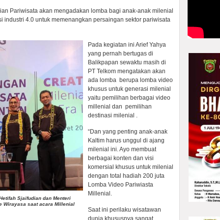
an Pariwisata akan mengadakan lomba bagi anak-anak milenial
i industri 4.0 untuk memenangkan persaingan sektor pariwisata
Pada kegiatan ini Arief Yahya
yang pernah bertugas di
Balikpapan sewaktu masih di
PT Telkom mengatakan akan
ada lomba berupa lomba video
khusus untuk generasi milenial
yaitu pemilihan berbagai video
millenial dan pemilihan
destinasi milenial .
“Dan yang penting anak-anak
Kaltim harus unggul di ajang
milenial ini. Ayo membuat
berbagai konten dan visi
komersial khusus untuk milenial
dengan total hadiah 200 juta
Lomba Video Pariwiasta
Millenial.
Hetifah Sjaifudian dan Menteri
 Wirayasa saat acara Millenial
Saat ini perilaku wisatawan
dunia khususnya sangat