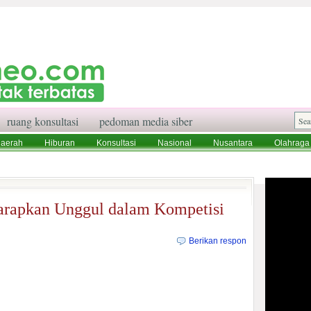
ruang konsultasi
pedoman media siber
aerah
Hiburan
Konsultasi
Nasional
Nusantara
Olahraga
aksi
Ruang Konsultasi
Tentang Kami
rapkan Unggul dalam Kompetisi
Berikan respon