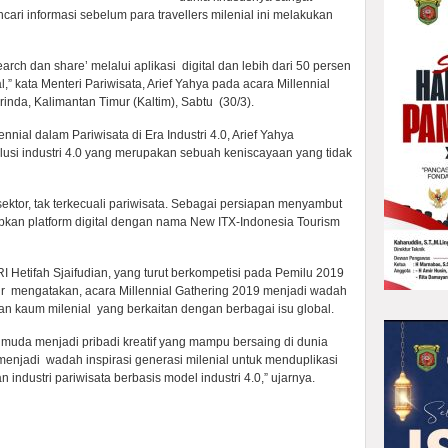
cari informasi sebelum para travellers milenial ini melakukan
arch dan share’ melalui aplikasi digital dan lebih dari 50 persen
l,” kata Menteri Pariwisata, Arief Yahya pada acara Millennial
nda, Kalimantan Timur (Kaltim), Sabtu (30/3).
nnial dalam Pariwisata di Era Industri 4.0, Arief Yahya
si industri 4.0 yang merupakan sebuah keniscayaan yang tidak
 sektor, tak terkecuali pariwisata. Sebagai persiapan menyambut
pkan platform digital dengan nama New ITX-Indonesia Tourism
I Hetifah Sjaifudian, yang turut berkompetisi pada Pemilu 2019
r mengatakan, acara Millennial Gathering 2019 menjadi wadah
gan kaum milenial yang berkaitan dengan berbagai isu global.
 muda menjadi pribadi kreatif yang mampu bersaing di dunia
 menjadi wadah inspirasi generasi milenial untuk menduplikasi
ndustri pariwisata berbasis model industri 4.0,” ujarnya.