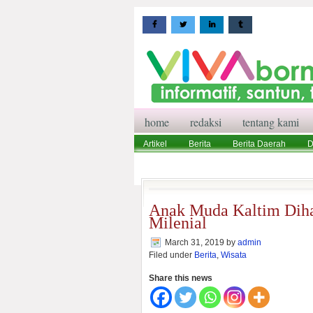
home
redaksi
tentang kami
Artikel
Berita
Berita Daerah
D
Wisata
Pedoman Media Siber
Red
Anak Muda Kaltim Diha
Milenial
March 31, 2019
by
admin
Filed under
Berita
,
Wisata
Share this news