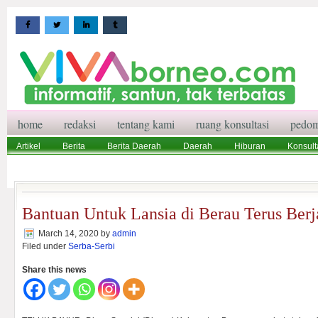
home
redaksi
tentang kami
ruang konsultasi
pedom
Artikel
Berita
Berita Daerah
Daerah
Hiburan
Konsult
Wisata
Pedoman Media Siber
Redaksi
Ruang Konsultasi
Bantuan Untuk Lansia di Berau Terus Berj
March 14, 2020
by
admin
Filed under
Serba-Serbi
Share this news