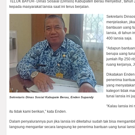
TELUK BAYUR- Dinas Sosaial (Dinsos) Kabupaten Berau menyebut , tahun 2
kepada masyarakat lansia saat ini terus berjalan.
Sekretaris Dins
menjelaskan, jik
bantauan uang tu
lansia, di tahun 
400 lansia saja.
“Adapun bantuan
berupa uang tuna
jumlah Rp 250 rib
ruang kerjanya, J
Dikatakan Enden,
penerima bantuan
yang menyatakan
kategori tidak m
tunai lansia ini 
Sekretaris Dinas Sosial Kabupate Berau, Enden Supandy
“Kalau lansia in
itu tidak kami berikan,” kata Enden.
Dalam penyalurannya pun jika lansia ini diketahui sudah tak bisa mengambi
langsung mengantar secara langsung ke penerima bantuan uang tunai lansia