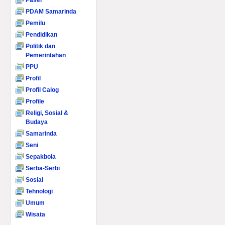
Paser
PDAM Samarinda
Pemilu
Pendidikan
Politik dan
Pemerintahan
PPU
Profil
Profil Calog
Profile
Religi, Sosial &
Budaya
Samarinda
Seni
Sepakbola
Serba-Serbi
Sosial
Tehnologi
Umum
Wisata