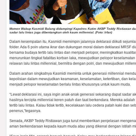
Momen Wabup Kasmidi Bulang didampingi Kapolres Kutim AKBP Teddy Ristiawan dalam
sadar lalu lintas juga dibentangkan oleh kaum millennial. (Foto: Irfan)
Dalam kesempatan itu, Kasmidi memimpin jalannya deklarasi diikuti sejuml
folder. Ada 6 poin utama ikrar dan dukungan moral dalam deklarasi MRSF
bersama budaya tertib lalu lintas dan menjadi pelopor, meningkatkan kualit
menurunkan tingkat fatalitas korban laka, mewujudkan pelopor keselamata
relawan lalu lintas millennial, bermitra dengan polri, dan mewujudkan millennia
Dalam arahan singkatnya Kasmidi meminta untuk generasi millennial men
kepolisian dalam mewujudkan keamanan, keselamatan, ketertiban, dan kelan
menjadi pelopor keselamatan berlalu lintas khususnya untuk kaum muda.
“Lewat deklarasi ini, saya ingin anak-anak generasi sekarang dapat sadar aka
hasilnya tercipta millennial keren patuh dan taat berkendara. Mereka adal
tertib lalu lintas. Kalau tidak tertib, kecelakaan lalu cedera patah kaki dan 
penerus,”tegasnya.
Senada, AKBP Teddy Ristiawan juga turut memberikan penjelasan mengenai
aman berkendaraan kepada kaum muda atau yang dikenal dengan istilah mil