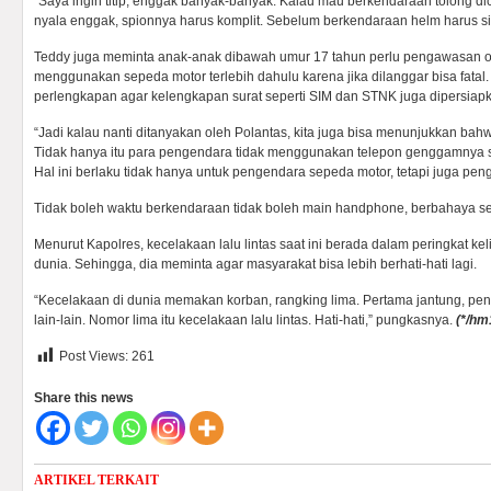
“Saya ingin titip, enggak banyak-banyak. Kalau mau berkendaraan tolong di
nyala enggak, spionnya harus komplit. Sebelum berkendaraan helm harus sia
Teddy juga meminta anak-anak dibawah umur 17 tahun perlu pengawasan or
menggunakan sepeda motor terlebih dahulu karena jika dilanggar bisa fatal. T
perlengkapan agar kelengkapan surat seperti SIM dan STNK juga dipersia
“Jadi kalau nanti ditanyakan oleh Polantas, kita juga bisa menunjukkan bah
Tidak hanya itu para pengendara tidak menggunakan telepon genggamnya
Hal ini berlaku tidak hanya untuk pengendara sepeda motor, tetapi juga pen
Tidak boleh waktu berkendaraan tidak boleh main handphone, berbahaya sek
Menurut Kapolres, kecelakaan lalu lintas saat ini berada dalam peringkat k
dunia. Sehingga, dia meminta agar masyarakat bisa lebih berhati-hati lagi.
“Kecelakaan di dunia memakan korban, rangking lima. Pertama jantung, peny
lain-lain. Nomor lima itu kecelakaan lalu lintas. Hati-hati,” pungkasnya.
(*/hm
Post Views:
261
Share this news
ARTIKEL TERKAIT