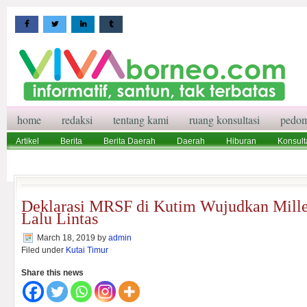
home
redaksi
tentang kami
ruang konsultasi
pedom
Artikel
Berita
Berita Daerah
Daerah
Hiburan
Konsult
Wisata
Pedoman Media Siber
Redaksi
Ruang Konsultasi
Deklarasi MRSF di Kutim Wujudkan Mille
Lalu Lintas
March 18, 2019
by
admin
Filed under
Kutai Timur
Share this news