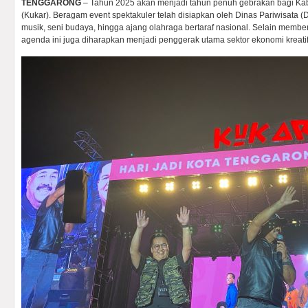
TENGGARONG
– Tahun 2025 akan menjadi tahun penuh gebrakan bagi Kab
(Kukar). Beragam event spektakuler telah disiapkan oleh Dinas Pariwisata (Di
musik, seni budaya, hingga ajang olahraga bertaraf nasional. Selain membe
agenda ini juga diharapkan menjadi penggerak utama sektor ekonomi kreatif