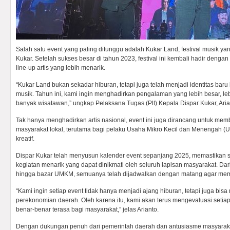
Salah satu event yang paling ditunggu adalah Kukar Land, festival musik yan
Kukar. Setelah sukses besar di tahun 2023, festival ini kembali hadir deng
line-up artis yang lebih menarik.
“Kukar Land bukan sekadar hiburan, tetapi juga telah menjadi identitas baru
musik. Tahun ini, kami ingin menghadirkan pengalaman yang lebih besar, leb
banyak wisatawan,” ungkap Pelaksana Tugas (Plt) Kepala Dispar Kukar, Arian
Tak hanya menghadirkan artis nasional, event ini juga dirancang untuk me
masyarakat lokal, terutama bagi pelaku Usaha Mikro Kecil dan Menengah (U
kreatif.
Dispar Kukar telah menyusun kalender event sepanjang 2025, memastikan se
kegiatan menarik yang dapat dinikmati oleh seluruh lapisan masyarakat. Dari
hingga bazar UMKM, semuanya telah dijadwalkan dengan matang agar mem
“Kami ingin setiap event tidak hanya menjadi ajang hiburan, tetapi juga bi
perekonomian daerah. Oleh karena itu, kami akan terus mengevaluasi setia
benar-benar terasa bagi masyarakat,” jelas Arianto.
Dengan dukungan penuh dari pemerintah daerah dan antusiasme masyarakat