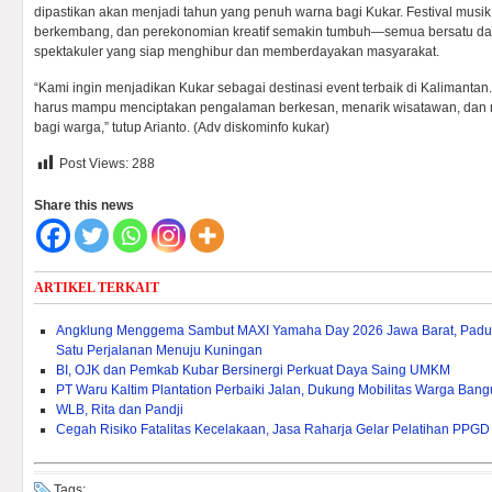
dipastikan akan menjadi tahun yang penuh warna bagi Kukar. Festival mus
berkembang, dan perekonomian kreatif semakin tumbuh—semua bersatu da
spektakuler yang siap menghibur dan memberdayakan masyarakat.
“Kami ingin menjadikan Kukar sebagai destinasi event terbaik di Kalimantan.
harus mampu menciptakan pengalaman berkesan, menarik wisatawan, da
bagi warga,” tutup Arianto. (Adv diskominfo kukar)
Post Views:
288
Share this news
ARTIKEL TERKAIT
Angklung Menggema Sambut MAXI Yamaha Day 2026 Jawa Barat, Paduk
Satu Perjalanan Menuju Kuningan
BI, OJK dan Pemkab Kubar Bersinergi Perkuat Daya Saing UMKM
PT Waru Kaltim Plantation Perbaiki Jalan, Dukung Mobilitas Warga Ban
WLB, Rita dan Pandji
Cegah Risiko Fatalitas Kecelakaan, Jasa Raharja Gelar Pelatihan PPGD
Tags: