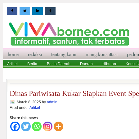
home
redaksi
tentang kami
ruang konsultasi
pedom
Artikel
Berita
Berita Daerah
Daerah
Hiburan
Konsult
Wisata
Pedoman Media Siber
Redaksi
Ruang Konsultasi
Dinas Pariwisata Kukar Siapkan Event Spe
March 8, 2025
by
admin
Filed under
Artikel
Share this news