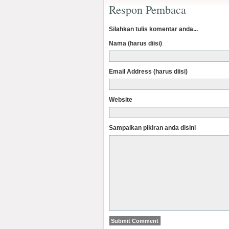
Respon Pembaca
Silahkan tulis komentar anda...
Nama (harus diisi)
Email Address (harus diisi)
Website
Sampaikan pikiran anda disini