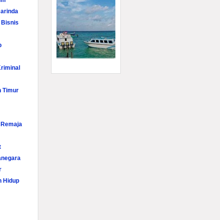
im
arinda
 Bisnis
p
riminal
n Timur
i Remaja
t
anegara
r
n Hidup