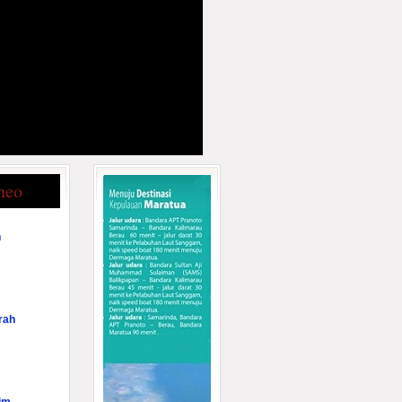
neo
n
rah