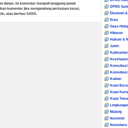
DPRD Kalt
el diatas. Isi komentar menjadi tanggung jawab
DPRD Sam
lkan komentar jika mengandung perkataan kasar,
Ekonomi &
tis, atau berbau SARA.
Erau
Gaya Hidu
Hiburan
Hukum & K
Jatim
Kalimanta
Kesehatan
Konsultasi
Konsultas
Kuliner
Kutai Bara
Kutai Kart
Kutai Timu
Lingkunga
Malang
Nasional
Nusantara