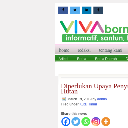
home
redaksi
tentang kami
Artikel
Berita
Berita Daerah
D
Wisata
Pedoman Media Siber
Red
Diperlukan Upaya Peny
Hutan
March 19, 2019
by
admin
Filed under
Kutai Timur
Share this news