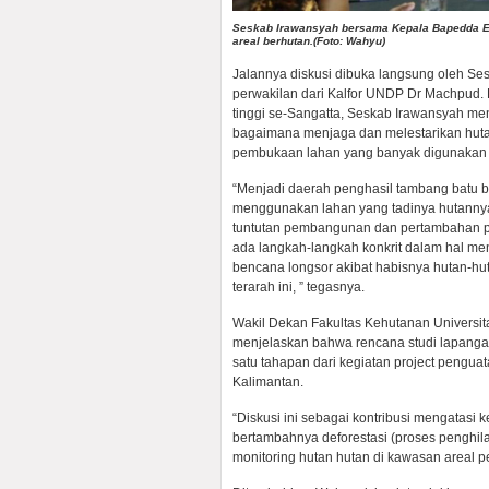
Seskab Irawansyah bersama Kepala Bapedda Ed
areal berhutan.(Foto: Wahyu)
Jalannya diskusi dibuka langsung oleh S
perwakilan dari Kalfor UNDP Dr Machpud. 
tinggi se-Sangatta, Seskab Irawansyah men
bagaimana menjaga dan melestarikan hut
pembukaan lahan yang banyak digunakan 
“Menjadi daerah penghasil tambang batu ba
menggunakan lahan yang tadinya hutannya c
tuntutan pembangunan dan pertambahan pe
ada langkah-langkah konkrit dalam hal men
bencana longsor akibat habisnya hutan-hut
terarah ini, ” tegasnya.
Wakil Dekan Fakultas Kehutanan Universi
menjelaskan bahwa rencana studi lapangan
satu tahapan dari kegiatan project pengua
Kalimantan.
“Diskusi ini sebagai kontribusi mengatasi
bertambahnya deforestasi (proses penghi
monitoring hutan hutan di kawasan areal p