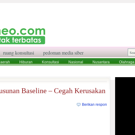
ruang konsultasi
pedoman media siber
aerah
Hiburan
Konsultasi
Nasional
Nusantara
Olahraga
aksi
Ruang Konsultasi
Tentang Kami
usunan Baseline – Cegah Kerusakan
Berikan respon