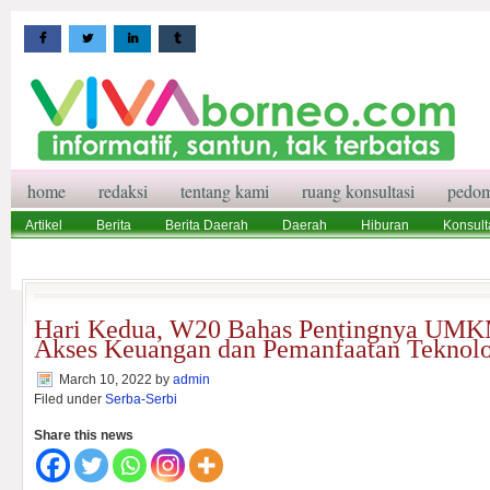
home
redaksi
tentang kami
ruang konsultasi
pedom
Artikel
Berita
Berita Daerah
Daerah
Hiburan
Konsult
Wisata
Pedoman Media Siber
Redaksi
Ruang Konsultasi
Hari Kedua, W20 Bahas Pentingnya UMK
Akses Keuangan dan Pemanfaatan Teknolog
March 10, 2022
by
admin
Filed under
Serba-Serbi
Share this news