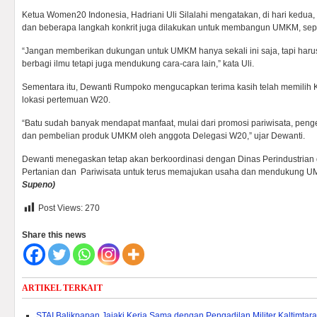
Ketua Women20 Indonesia, Hadriani Uli Silalahi mengatakan, di hari kedua, s
dan beberapa langkah konkrit juga dilakukan untuk membangun UMKM, sepert
“Jangan memberikan dukungan untuk UMKM hanya sekali ini saja, tapi haru
berbagi ilmu tetapi juga mendukung cara-cara lain,” kata Uli.
Sementara itu, Dewanti Rumpoko mengucapkan terima kasih telah memilih K
lokasi pertemuan W20.
“Batu sudah banyak mendapat manfaat, mulai dari promosi pariwisata, pe
dan pembelian produk UMKM oleh anggota Delegasi W20,” ujar Dewanti.
Dewanti menegaskan tetap akan berkoordinasi dengan Dinas Perindustrian
Pertanian dan Pariwisata untuk terus memajukan usaha dan mendukung U
Supeno)
Post Views:
270
Share this news
ARTIKEL TERKAIT
STAI Balikpapan Jajaki Kerja Sama dengan Pengadilan Militer Kaltimtara