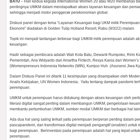
BATU
– Hari kedua kegiata International Women 20 atau W20 membahas bebe
pentingnya UMKM dalam mendapatkan akses layanan keuangan dan pemanfa
sehingga menjadi motor penggerak perekonomian global.
Diskusi panel dengan tema “Layanan Keuangan bagi UKM milik Perempua
Ekonomi” diadakan di Golden Tulip Holland Resort, Rabu (9/3/22) malam
Topik ini menjadi tantangan terbesar bagi UMKM milik perempuan adalah a
keuangan.
Hadir sebagai pembicara adalah Wali Kota Batu, Dewanti Rumpoko, Ririn Kad
Pemerintah, Aria Widyanto dari Amartha Fintech, Resya Kania dari Women’s 
(Womenpreneurs Indonesia Networks (WIN), Kumjoo Huh (Asuransi Jiwa Ky
Dalam Diskusi Panel ini ditarik 11 kesimpulan yang disampaikan oleh Moder
Analis Kebijakan, UN Women Indonesia. Yaitu tentang dampak pandemi t
perempuan.
UMKM untuk perempuan harus didukung dengan akses keuangan oleh perba
literasi digital sangat penting dalam membangun UMKM, pengelolaan keuang
membantu pertumbuhan UMKM, sumber modal UMKM dan berbagai hal lai
Ada dua hal yang saling terkait yaitu perempuan berperan penting dalam p
pascapandemi, dan transformasi digital menjadi pengangtif (enabler) untuk
bagi perempuan. Berinvestasi pada perempuan adalah hal yang tepat un
perempuan.