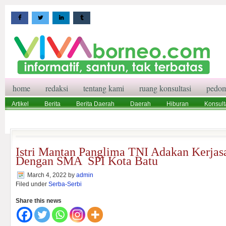
home
redaksi
tentang kami
ruang konsultasi
pedom
Artikel
Berita
Berita Daerah
Daerah
Hiburan
Konsult
Wisata
Pedoman Media Siber
Redaksi
Ruang Konsultasi
Istri Mantan Panglima TNI Adakan Kerja
Dengan SMA SPI Kota Batu
March 4, 2022
by
admin
Filed under
Serba-Serbi
Share this news