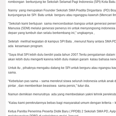
rombongan berkunjung ke Sekolah Selamat Pagi Indonesia (SPI) Kota Batu. 
Nanny yang merupakan Founder Sekolah SMA Pradita Dirgantara (PD) Boy
kunjunganya ke SPI Batu untuk berguru atau nganggsu kawruh (Mencari Ilm
“Sekolah kami bertujuan sama mencerdaskan bangsa untuk generasi pener
Manusia (SDM) melalui generasi penerus ini untuk menyongsong indonesi
depan yang tumbuh dan selalu berkembang ini,” ungkapnya ,
Setelah melihat kegiatan di kampus SPI Batu , menurut Nany antara SMA PD
ada kesamaan program.
“Saya lihat SPI lebih dulu berdiri pada tahun 2007.Tentu pengalaman dalam b
akan lebih dulu mengerti karena lebih dulu makan garam kalau bahasa nen
Untuk itu , pihaknya mengaku datang ke SPI untuk berguru atau ngangsu k
sama.
“Kebetulan pas sama – sama merekrut siswa seluruh indonesia untuk anak d
pintar , dan memberikan beasiswa sama persis,” tutur dia.
Namun demikian menurutnya ada yang membedakan yakni tehnik perekrut
“Kalau kami perekrutannya bebas bagi masyarakat umum dengan kriteria – kri
Ketua Panitia Penerima Peserta Didik Baru ( PPDB) 2 Sekolah SMA PD, Ay