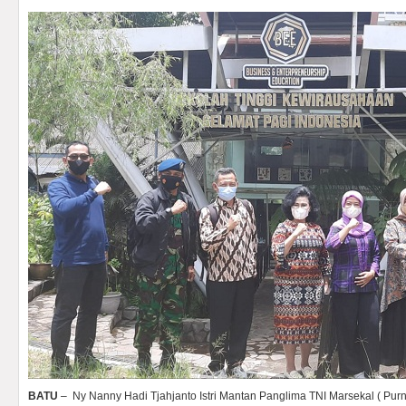
BATU
– Ny Nanny Hadi Tjahjanto Istri Mantan Panglima TNI Marsekal ( Purn)