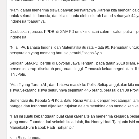
melaksanakan PPBD di sekolahnya mulai Januari.
“Kami dalam menerima siswa banyak persyaratnya .Karena kita mencari ca
untuk seluruh indonesia, dan kita dibantu oleh seluruh Lanud sebanyak 44 y
indonesia,”paparnya.
Disebutkan , proses PPDB di SMA PD untuk mencari calon – calon putra – put
Indonesia.
“Nilai IPA, Bahasa Inggris, dan Matematika itu rata – tata 90. Kemudian untuk 
persyaratan yang memang harus dipenuhi,” tegas Ayip.
Sekolah SMA PD berdiri di Boyolali Jawa Tengah , pada tahun 2018 silam.
persen terserap diseluruh perguruan tinggi. Termasuk keluar negeri, dan di
TNI/Polri.
“Ada 2 yang Tarura AL, dan 1 siswa masuk ke Polisi.Setiap anggkatan kita m
siswa.Sekarang siswa seluruhnya sejumlah 446 orang, berasal dari 38 Provins
Sementara itu, Kepala SPI Kota Batu, Risna Amalia dengan kedatangan t
bangga dan terhormat dijadikan rujukan dalam membina dan mendidikan ka
“Hari ini suatu kebanggaan buat kami karena telah menerima keluarga besar
yang mana Founder dari sekolah itu adalah, Ibu Nanny Hadi Tjahjanto istri
Marsekal,Purn Bapak Hadi Tjahjanto,”
kata Risna bangga.