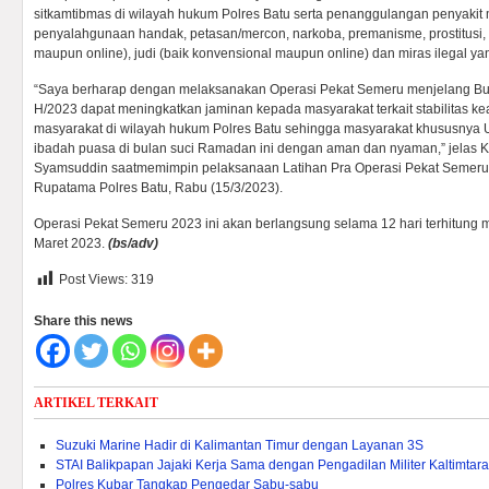
sitkamtibmas di wilayah hukum Polres Batu serta penanggulangan penyakit 
penyalahgunaan handak, petasan/mercon, narkoba, premanisme, prostitusi, 
maupun online), judi (baik konvensional maupun online) dan miras ilegal 
“Saya berharap dengan melaksanakan Operasi Pekat Semeru menjelang B
H/2023 dapat meningkatkan jaminan kepada masyarakat terkait stabilitas k
masyarakat di wilayah hukum Polres Batu sehingga masyarakat khususnya
ibadah puasa di bulan suci Ramadan ini dengan aman dan nyaman,” jelas K
Syamsuddin saatmemimpin pelaksanaan Latihan Pra Operasi Pekat Semeru 
Rupatama Polres Batu, Rabu (15/3/2023).
Operasi Pekat Semeru 2023 ini akan berlangsung selama 12 hari terhitung m
Maret 2023.
(bs/adv)
Post Views:
319
Share this news
ARTIKEL TERKAIT
Suzuki Marine Hadir di Kalimantan Timur dengan Layanan 3S
STAI Balikpapan Jajaki Kerja Sama dengan Pengadilan Militer Kaltimtara
Polres Kubar Tangkap Pengedar Sabu-sabu