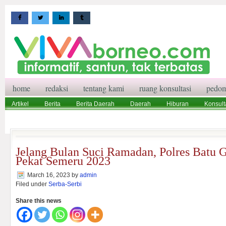
home
redaksi
tentang kami
ruang konsultasi
pedom
Artikel
Berita
Berita Daerah
Daerah
Hiburan
Konsult
Wisata
Pedoman Media Siber
Redaksi
Ruang Konsultasi
Jelang Bulan Suci Ramadan, Polres Batu G
Pekat Semeru 2023
March 16, 2023
by
admin
Filed under
Serba-Serbi
Share this news