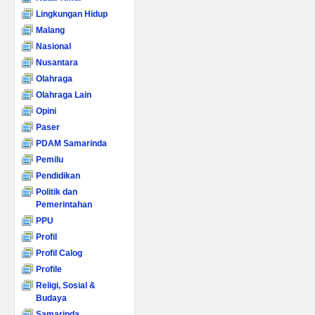
Lingkungan Hidup
Malang
Nasional
Nusantara
Olahraga
Olahraga Lain
Opini
Paser
PDAM Samarinda
Pemilu
Pendidikan
Politik dan
Pemerintahan
PPU
Profil
Profil Calog
Profile
Religi, Sosial &
Budaya
Samarinda