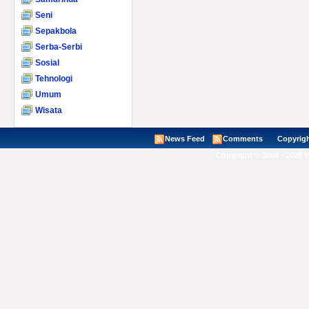
Seni
Sepakbola
Serba-Serbi
Sosial
Tehnologi
Umum
Wisata
News Feed
Comments
Copyright ©
Copyright © 2008 - 2026 V