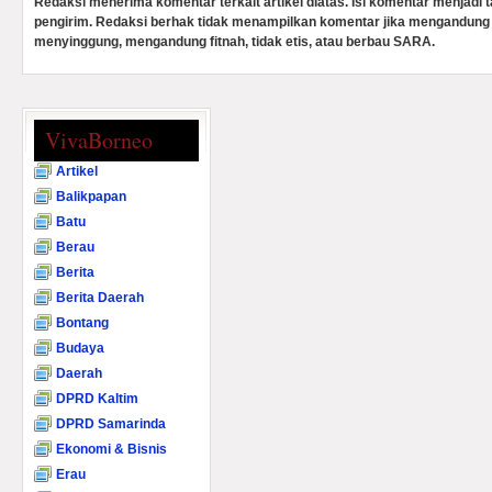
Redaksi menerima komentar terkait artikel diatas. Isi komentar menjadi
pengirim. Redaksi berhak tidak menampilkan komentar jika mengandung 
menyinggung, mengandung fitnah, tidak etis, atau berbau SARA.
VivaBorneo
Artikel
Balikpapan
Batu
Berau
Berita
Berita Daerah
Bontang
Budaya
Daerah
DPRD Kaltim
DPRD Samarinda
Ekonomi & Bisnis
Erau