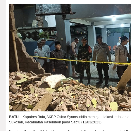
BATU
– Kapolres Batu, AKBP Oskar Syamsuddin meninjau lokasi ledakan di
Sukosari, Kecamatan Kasembon pada Sabtu (11/03/2023).