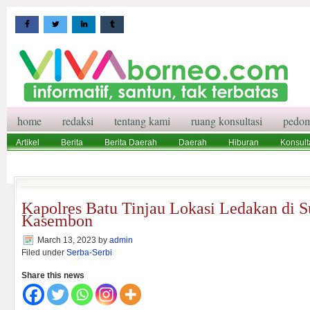
home
redaksi
tentang kami
ruang konsultasi
pedom
Artikel
Berita
Berita Daerah
Daerah
Hiburan
Konsult
Wisata
Pedoman Media Siber
Redaksi
Ruang Konsultasi
Kapolres Batu Tinjau Lokasi Ledakan di S
Kasembon
March 13, 2023
by
admin
Filed under
Serba-Serbi
Share this news