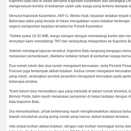
Kapolres Batu tiba di lokasi bersama Kapolsek Kasembon dan perangkat De
mengevaluasi kondisi di kediaman salah satu warga yang terkena dampak le
Menurut Kapolsek Kasembon, AKP G. Windu Hadi, kejadian ledakan terjadi s
Beberapa saksi yang berada di lokasi mengatakan suara ledakan terdengar
segera melaporkan kejadian tersebut ke Polsek Kasembon.
“Sekitar pukul 18.30 WIB, warga melapor dengan mendatangi kantor dan m
kemudian kami mendatangi TKP dan selanjutnya melaporkan ke Kapolres Ba
Setelah mendapat laporan tersebut, Kapolres Batu langsung bergegas menuj
melakukan pemeriksaan, diketahui ledakan terjadi di kediaman warga berna
Dua rumah roboh dan dua rumah mengalami kerusakan, serta Pondok Pesant
Pulosari juga terdampak akibat ledakan. Kedua rumah mengalami kerusakan
yang roboh, sedangkan pondok pesantren mengalami kerusakan pada gerb
beberapa jendela.
“Kami belum bisa memastikan apa yang meledak di dalam rumah tersebut, ka
Brimob Polda Jatim masih melakukan penyisiran di lokasi ledakan dengan m
kata Kapolres Batu.
Dia menambahkan, pihak berwenang masih mengkhawatirkan adanya bahan 
bawah reruntuhan puing-puing rumah yang hancur akibat ledakan tersebut.
Ada empat korban akibat ledakan, dengan satu korban meninggal dunia dan