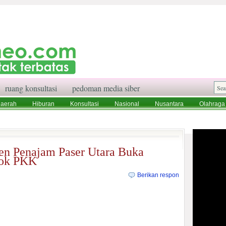
ruang konsultasi
pedoman media siber
aerah
Hiburan
Konsultasi
Nasional
Nusantara
Olahraga
aksi
Ruang Konsultasi
Tentang Kami
n Penajam Paser Utara Buka
kok PKK
Berikan respon