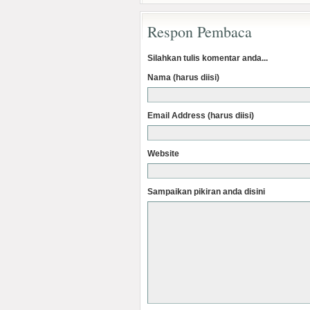
Respon Pembaca
Silahkan tulis komentar anda...
Nama (harus diisi)
Email Address (harus diisi)
Website
Sampaikan pikiran anda disini