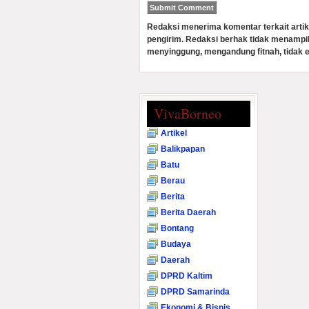
Redaksi menerima komentar terkait artik
pengirim. Redaksi berhak tidak menampi
menyinggung, mengandung fitnah, tidak e
VivaBorneo
Artikel
Balikpapan
Batu
Berau
Berita
Berita Daerah
Bontang
Budaya
Daerah
DPRD Kaltim
DPRD Samarinda
Ekonomi & Bisnis