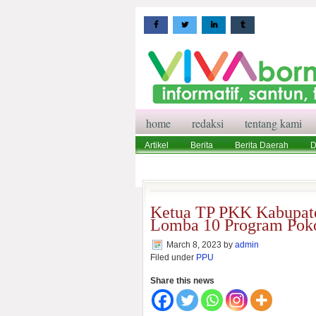
home
redaksi
tentang kami
Artikel
Berita
Berita Daerah
D
Wisata
Pedoman Media Siber
Red
Ketua TP PKK Kabupate
Lomba 10 Program Po
March 8, 2023
by
admin
Filed under
PPU
Share this news