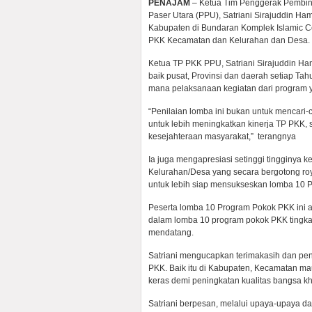
PENAJAM
– Ketua Tim Penggerak Pembi
Paser Utara (PPU), Satriani Sirajuddin
Kabupaten di Bundaran Komplek Islamic Ce
PKK Kecamatan dan Kelurahan dan Desa.
Ketua TP PKK PPU, Satriani Sirajuddin H
baik pusat, Provinsi dan daerah setiap T
mana pelaksanaan kegiatan dari program 
“Penilaian lomba ini bukan untuk mencari-
untuk lebih meningkatkan kinerja TP PKK,
kesejahteraan masyarakat,” terangnya
Ia juga mengapresiasi setinggi tingginya 
Kelurahan/Desa yang secara bergotong 
untuk lebih siap mensukseskan lomba 10 
Peserta lomba 10 Program Pokok PKK ini 
dalam lomba 10 program pokok PKK tingkat
mendatang.
Satriani mengucapkan terimakasih dan pen
PKK. Baik itu di Kabupaten, Kecamatan ma
keras demi peningkatan kualitas bangsa khu
Satriani berpesan, melalui upaya-upaya 