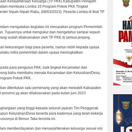
naan Kesejahteraan Keluarga (TP PKK) Kabupaten Penajam
 Hamdam membuka Lomba 10 Program Pokok PKK Tingkat
nter Nipah-Nipah Rabu, (08/03/2023). Peserta Lomba di Ikuti TP
amdam mengatakan kegiatan ini merupakan program Pemerintah
ahun. Tujuannya untuk mengukur dan mengetahui sampai sejauh
yang sudah dilaksanakan oleh TP PKK di semua jenjang.
cari kekurangan bagi para peserta, namun lebih kepada upaya
 selaku mitra pemerintah dalam upaya meningkatkan
kepada para pengurus PKK, baik tingkat Kecamatan dan
royong bahu membahu menata Kecamatan dan Kelurahan/Desa,
Program Pokok PKK.
akan ditentukan satu pemenang yang akan mewakili Kabupaten
 provinsi yg akan dilaksanakan pada bulan juni 2023
ghargaan yang tinggi kepada seluruh jajaran Tim Penggerak
upun Kelurahan/Desa beserta para kadernya yang telah bekerja
susnya di Benuo Taka tercinta ini.
dalam memberdayakan dan menyejahterakan keluarga sesuai visi