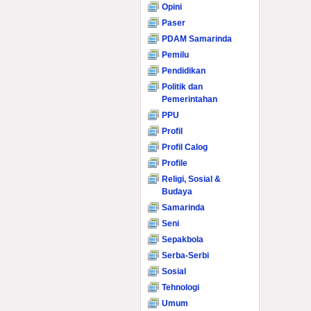
Opini
Paser
PDAM Samarinda
Pemilu
Pendidikan
Politik dan
Pemerintahan
PPU
Profil
Profil Calog
Profile
Religi, Sosial &
Budaya
Samarinda
Seni
Sepakbola
Serba-Serbi
Sosial
Tehnologi
Umum