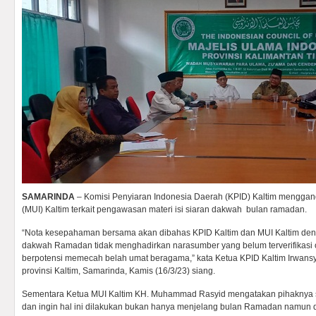
SAMARINDA
– Komisi Penyiaran Indonesia Daerah (KPID) Kaltim menggan
(MUI) Kaltim terkait pengawasan materi isi siaran dakwah bulan ramadan.
“Nota kesepahaman bersama akan dibahas KPID Kaltim dan MUI Kaltim den
dakwah Ramadan tidak menghadirkan narasumber yang belum terverifikasi ol
berpotensi memecah belah umat beragama,” kata Ketua KPID Kaltim Irwans
provinsi Kaltim, Samarinda, Kamis (16/3/23) siang.
Sementara Ketua MUI Kaltim KH. Muhammad Rasyid mengatakan pihaknya 
dan ingin hal ini dilakukan bukan hanya menjelang bulan Ramadan namun da