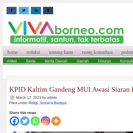
home
redaksi
tentang kami
ruang konsultasi
pedom
Artikel
Berita
Berita Daerah
Daerah
Hiburan
Konsult
Wisata
Pedoman Media Siber
Redaksi
Ruang Konsultasi
KPID Kaltim Gandeng MUI Awasi Siaran
March 17, 2023
by
admin
Filed under
Religi, Sosial & Budaya
Share this news