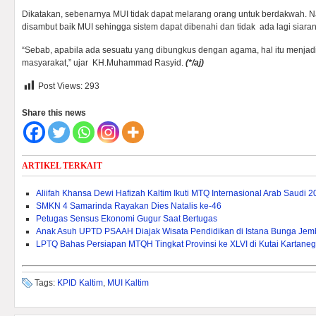
Dikatakan, sebenarnya MUI tidak dapat melarang orang untuk berdakwah. N
disambut baik MUI sehingga sistem dapat dibenahi dan tidak ada lagi siaran
“Sebab, apabila ada sesuatu yang dibungkus dengan agama, hal itu menjadi 
masyarakat,” ujar KH.Muhammad Rasyid.
(*/aj)
Post Views:
293
Share this news
ARTIKEL TERKAIT
Aliifah Khansa Dewi Hafizah Kaltim Ikuti MTQ Internasional Arab Saudi 
SMKN 4 Samarinda Rayakan Dies Natalis ke-46
Petugas Sensus Ekonomi Gugur Saat Bertugas
Anak Asuh UPTD PSAAH Diajak Wisata Pendidikan di Istana Bunga Je
LPTQ Bahas Persiapan MTQH Tingkat Provinsi ke XLVI di Kutai Kartane
Tags:
KPID Kaltim
,
MUI Kaltim