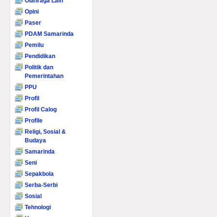
Olahraga Lain
Opini
Paser
PDAM Samarinda
Pemilu
Pendidikan
Politik dan
Pemerintahan
PPU
Profil
Profil Calog
Profile
Religi, Sosial &
Budaya
Samarinda
Seni
Sepakbola
Serba-Serbi
Sosial
Tehnologi