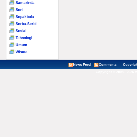
Samarinda
Seni
Sepakbola
Serba-Serbi
Sosial
Tehnologi
Umum
Wisata
News Feed
Comments
Copyright ©
Copyright © 2008 - 2026 V