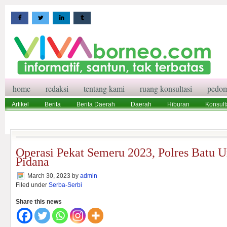
home
redaksi
tentang kami
ruang konsultasi
pedom
Artikel
Berita
Berita Daerah
Daerah
Hiburan
Konsult
Wisata
Pedoman Media Siber
Redaksi
Ruang Konsultasi
Operasi Pekat Semeru 2023, Polres Batu 
Pidana
March 30, 2023
by
admin
Filed under
Serba-Serbi
Share this news