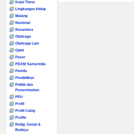
Kutai Timur
Lingkungan Hidup
Malang
Nasional
Nusantara
Olahraga
Olahraga Lain
Opini
Paser
PDAM Samarinda
Pemilu
Pendidikan
Politik dan
Pemerintahan
PPU
Profil
Profil Calog
Profile
Religi, Sosial &
Budaya