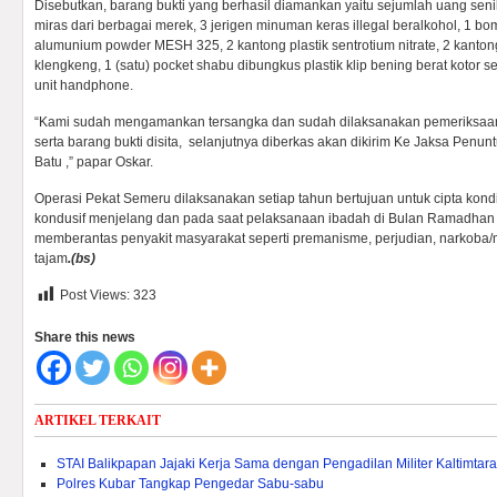
Disebutkan, barang bukti yang berhasil diamankan yaitu sejumlah uang senil
miras dari berbagai merek, 3 jerigen minuman keras illegal beralkohol, 1 bo
alumunium powder MESH 325, 2 kantong plastik sentrotium nitrate, 2 kanton
klengkeng, 1 (satu) pocket shabu dibungkus plastik klip bening berat kotor 
unit handphone.
“Kami sudah mengamankan tersangka dan sudah dilaksanakan pemeriksaan 
serta barang bukti disita, selanjutnya diberkas akan dikirim Ke Jaksa Pen
Batu ,” papar Oskar.
Operasi Pekat Semeru dilaksanakan setiap tahun bertujuan untuk cipta kond
kondusif menjelang dan pada saat pelaksanaan ibadah di Bulan Ramadha
memberantas penyakit masyarakat seperti premanisme, perjudian, narkoba/
tajam
.(
bs)
Post Views:
323
Share this news
ARTIKEL TERKAIT
STAI Balikpapan Jajaki Kerja Sama dengan Pengadilan Militer Kaltimtara
Polres Kubar Tangkap Pengedar Sabu-sabu